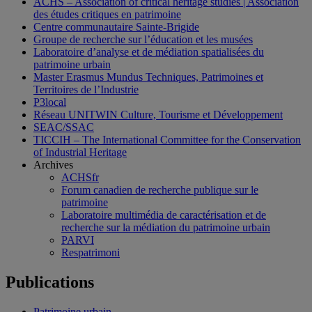
ACHS – Association of critical heritage studies | Association
des études critiques en patrimoine
Centre communautaire Sainte-Brigide
Groupe de recherche sur l’éducation et les musées
Laboratoire d’analyse et de médiation spatialisées du
patrimoine urbain
Master Erasmus Mundus Techniques, Patrimoines et
Territoires de l’Industrie
P3local
Réseau UNITWIN Culture, Tourisme et Développement
SEAC/SSAC
TICCIH – The International Committee for the Conservation
of Industrial Heritage
Archives
ACHSfr
Forum canadien de recherche publique sur le
patrimoine
Laboratoire multimédia de caractérisation et de
recherche sur la médiation du patrimoine urbain
PARVI
Respatrimoni
Publications
Patrimoine urbain