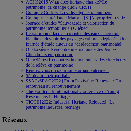
ACHS2016 What does heritage change?/Le
patrimoine, ça change quoi? CRSH
Colloque Corboz. La ville, objet et phénomène
Colloque Jean-Claude Marsan. [S’]Approprier la ville
Journée d’études “Sauvegarde et valorisation du
patrimoine immobilier au Québec”
Le patrimoine face à la montée des eaux : mémoire,
identité et devenir des paysages culturels déplacés. Une
journée d’étude autour du “déplacement patrimonial”
Quatorzième Rencontre internationale des Jeunes
Chercheurs en patrimoine
Quinzièmes Rencontres internationales des chercheurs
de la relève en patrimoine
Rendez-vous du patrimoine urbain autrement
Séminaire métropolitain
SSAC-SEAC2022 | From Revival to Renewal / Du
renouveau au renouvellement
The Fourteenth International Conference of Young
Researchers in Heritage
TICCIH2022: Industrial Heritage Reloaded | Le
patrimoine industriel rechargé
Réseaux