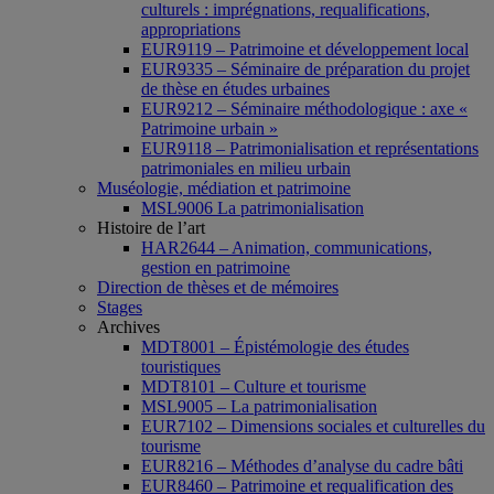
culturels : imprégnations, requalifications,
appropriations
EUR9119 – Patrimoine et développement local
EUR9335 – Séminaire de préparation du projet
de thèse en études urbaines
EUR9212 – Séminaire méthodologique : axe «
Patrimoine urbain »
EUR9118 – Patrimonialisation et représentations
patrimoniales en milieu urbain
Muséologie, médiation et patrimoine
MSL9006 La patrimonialisation
Histoire de l’art
HAR2644 – Animation, communications,
gestion en patrimoine
Direction de thèses et de mémoires
Stages
Archives
MDT8001 – Épistémologie des études
touristiques
MDT8101 – Culture et tourisme
MSL9005 – La patrimonialisation
EUR7102 – Dimensions sociales et culturelles du
tourisme
EUR8216 – Méthodes d’analyse du cadre bâti
EUR8460 – Patrimoine et requalification des