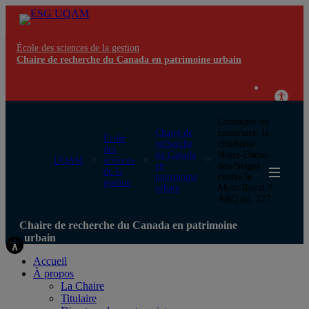
École des sciences de la gestion
Chaire de recherche du Canada en patrimoine urbain
Consacrer ou
Chaire de
construire, le
École
recherche
cimetière
des
du Canada
Notre-Dame-
UQAM
sciences
en
des-Neiges
de la
patrimoine
contre le
gestion
urbain
Mont-Royal ?
ARQ no. 127
Chaire de recherche du Canada en patrimoine
urbain
Accueil
À propos
La Chaire
Titulaire