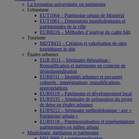
La formation universitaire en patrimoine
Urbanisme
EUT1064 – Patrimoine urbain de Montréal
EUT1061 – Dimensions morphologiques et
patrimoniales de la ville
EUR8216 – Méthodes d’analyse du cadre bâti
Tourisme
MDT8433 – Création et valorisation de sites
touristiques in situ
Études urbaines
EUR 8511 – Séminaire thématique :
Requalification et patrimoine en contexte de
désindustrialisation
EUR8511 – Identités urbaines et paysages
culturels : imprégnations, requalifications,
appropriations
EUR9119 – Patrimoine et développement local
EUR9335 – Séminaire de préparation du projet
de thèse en études urbaines
EUR9212 – Séminaire méthodologique : axe «
Patrimoine urbain »
EUR9118 – Patrimonialisation et représentations
patrimoniales en milieu urbain
Muséologie, médiation et patrimoine
MSL9006 La patrimonialisation