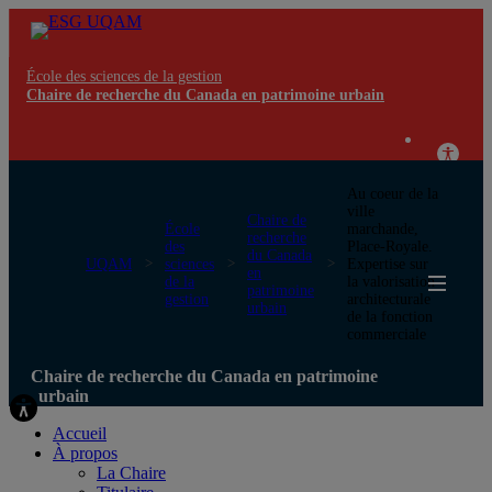
École des sciences de la gestion
Chaire de recherche du Canada en patrimoine urbain
Au coeur de la
ville
Chaire de
École
marchande,
recherche
des
Place-Royale.
du Canada
UQAM
sciences
Expertise sur
en
de la
la valorisation
patrimoine
gestion
architecturale
urbain
de la fonction
commerciale
Chaire de recherche du Canada en patrimoine
urbain
Accueil
À propos
La Chaire