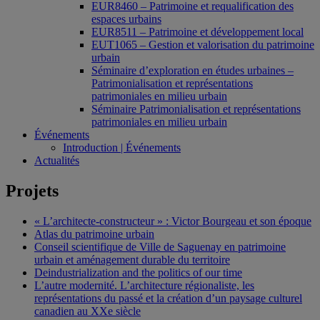
EUR8460 – Patrimoine et requalification des
espaces urbains
EUR8511 – Patrimoine et développement local
EUT1065 – Gestion et valorisation du patrimoine
urbain
Séminaire d’exploration en études urbaines –
Patrimonialisation et représentations
patrimoniales en milieu urbain
Séminaire Patrimonialisation et représentations
patrimoniales en milieu urbain
Événements
Introduction | Événements
Actualités
Projets
« L’architecte-constructeur » : Victor Bourgeau et son époque
Atlas du patrimoine urbain
Conseil scientifique de Ville de Saguenay en patrimoine
urbain et aménagement durable du territoire
Deindustrialization and the politics of our time
L’autre modernité. L’architecture régionaliste, les
représentations du passé et la création d’un paysage culturel
canadien au XXe siècle