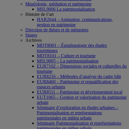
Muséologie, médiation et patrimoine
MSL9006 La patrimonialisation
Histoire de l’art
HAR2644 – Animation, communications,
gestion en patrimoine
Direction de thèses et de mémoires
Stages
Archives
MDT8001 – Épistémologie des études
touristiques
MDT8101 – Culture et tourisme
MSL9005 – La patrimonialisation
EUR7102 – Dimensions sociales et culturelles du
tourisme
EUR8216 – Méthodes d’analyse du cadre bâti
EUR8460 – Patrimoine et requalification des
espaces urbains
EUR8511 – Patrimoine et développement local
EUT1065 – Gestion et valorisation du patrimoine
urbain
Séminaire d’exploration en études urbaines –
Patrimonialisation et représentations
patrimoniales en milieu urbain
Séminaire Patrimonialisation et représentations
patrimoniales en milieu urbain