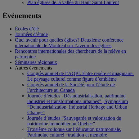
Plan églises de la vallée du Haut-Saint-Laurent
Événements
Écoles d’été
Journées d’étude
Quel avenir pour quelles églises? Deuxième conférence
internationale de Montréal sur l’avenir des églises
Rencontres internationales des chercheurs de la relève en
patrimoine
Séminaires régionaux
Autres événements
Congrès annuel de l’AQPI. Entre repère et imaginaire.
Le paysage culturel comme figure d’emblème
Congrès annuel de la Société pour l’étude de
l’architecture au Canada
Journée d’études “Désindustrialisation, patrimoine
industriel et transformations urbaines” | Symposium
“Deindustrialization, Industrial Heritage and Urban
Change”
Journée d’études “Sauvegarde et valorisation du
patrimoine immobilier au Québec”
Troisième colloque sur l’éducation patrimoniale.
Patrimoine culturel : tradition et mémoire