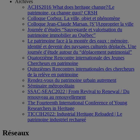
Archives
ACHS2016 What does heritage change?/Le
patrimoine, ça change quoi? CRSH
Colloque Corboz. La ville, objet et phénomène
Colloque Jean-Claude Marsan. [S’]Approprier la ville
Journée d’études “Sauvegarde et valorisation du
patrimoine immobilier au Québec”
Le patrimoine face à la montée des eaux : mémoire,
identité et devenir des paysages culturels déplacés. Une
journée d’étude autour du “déplacement patrimonial”
Quatorzième Rencontre internationale des Jeunes
Chercheurs en patrimoine
Quinzièmes Rencontres internationales des chercheurs
de la relève en patrimoine
Rendez-vous du patrimoine urbain autrement
Séminaire métropolitain
SSAC-SEAC2022 | From Revival to Renewal / Du
renouveau au renouvellement
The Fourteenth International Conference of Young
Researchers in Heritage
TICCIH2022: Industrial Heritage Reloaded | Le
patrimoine industriel rechargé
Réseaux