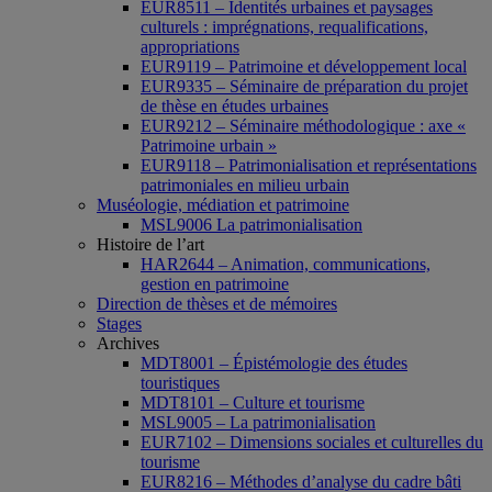
EUR8511 – Identités urbaines et paysages
culturels : imprégnations, requalifications,
appropriations
EUR9119 – Patrimoine et développement local
EUR9335 – Séminaire de préparation du projet
de thèse en études urbaines
EUR9212 – Séminaire méthodologique : axe «
Patrimoine urbain »
EUR9118 – Patrimonialisation et représentations
patrimoniales en milieu urbain
Muséologie, médiation et patrimoine
MSL9006 La patrimonialisation
Histoire de l’art
HAR2644 – Animation, communications,
gestion en patrimoine
Direction de thèses et de mémoires
Stages
Archives
MDT8001 – Épistémologie des études
touristiques
MDT8101 – Culture et tourisme
MSL9005 – La patrimonialisation
EUR7102 – Dimensions sociales et culturelles du
tourisme
EUR8216 – Méthodes d’analyse du cadre bâti