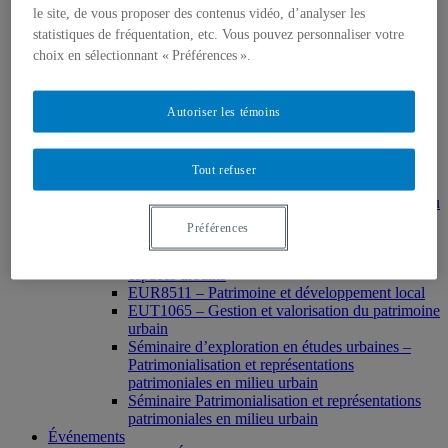
MSL9006 La patrimonialisation
le site, de vous proposer des contenus vidéo, d’analyser les
Histoire de l’art
statistiques de fréquentation, etc. Vous pouvez personnaliser votre
HAR2644 – Animation, communications,
choix en sélectionnant « Préférences ».
gestion en patrimoine
Direction de thèses et de mémoires
Stages
Archives
Autoriser les témoins
MDT8001 – Épistémologie des études
touristiques
MDT8101 – Culture et tourisme
Tout refuser
MSL9005 – La patrimonialisation
EUR7102 – Dimensions sociales et culturelles du
tourisme
Préférences
EUR8216 – Méthodes d’analyse du cadre bâti
EUR8460 – Patrimoine et requalification des
espaces urbains
EUR8511 – Patrimoine et développement local
EUT1065 – Gestion et valorisation du patrimoine
urbain
Séminaire d’exploration en études urbaines –
Patrimonialisation et représentations
patrimoniales en milieu urbain
Séminaire Patrimonialisation et représentations
patrimoniales en milieu urbain
Événements