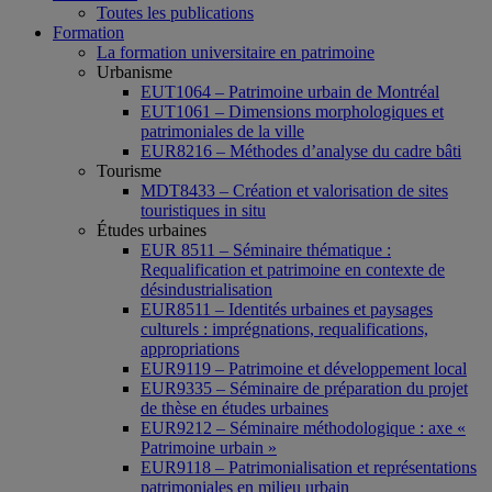
Toutes les publications
Formation
La formation universitaire en patrimoine
Urbanisme
EUT1064 – Patrimoine urbain de Montréal
EUT1061 – Dimensions morphologiques et
patrimoniales de la ville
EUR8216 – Méthodes d’analyse du cadre bâti
Tourisme
MDT8433 – Création et valorisation de sites
touristiques in situ
Études urbaines
EUR 8511 – Séminaire thématique :
Requalification et patrimoine en contexte de
désindustrialisation
EUR8511 – Identités urbaines et paysages
culturels : imprégnations, requalifications,
appropriations
EUR9119 – Patrimoine et développement local
EUR9335 – Séminaire de préparation du projet
de thèse en études urbaines
EUR9212 – Séminaire méthodologique : axe «
Patrimoine urbain »
EUR9118 – Patrimonialisation et représentations
patrimoniales en milieu urbain