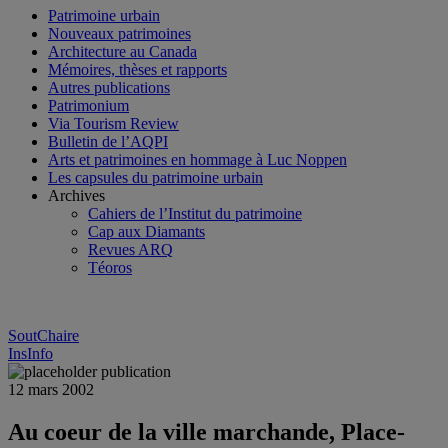
Patrimoine urbain
Nouveaux patrimoines
Architecture au Canada
Mémoires, thèses et rapports
Autres publications
Patrimonium
Via Tourism Review
Bulletin de l’AQPI
Arts et patrimoines en hommage à Luc Noppen
Les capsules du patrimoine urbain
Archives
Cahiers de l’Institut du patrimoine
Cap aux Diamants
Revues ARQ
Téoros
SoutChaire
InsInfo
12 mars 2002
Au coeur de la ville marchande, Place-