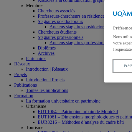
Associés à la communication graphique
Membres
Chercheurs associés
Professeurs-chercheurs en résidence
Stagiaires postdoctoraux
Anciens stagiaires postdoctoraux
Préférence
Chercheurs étudiants
Stagiaires professionnels
Nous utilis
Anciens stagiaires professionnels
votre expér
Diplômés
fréquentati
Archives
Partenaires
Réseaux
Préf
Introduction | Réseaux
Projets
Introduction | Projets
Publications
Toutes les publications
Formation
La formation universitaire en patrimoine
Urbanisme
EUT1064 – Patrimoine urbain de Montréal
EUT1061 – Dimensions morphologiques et patrimon
EUR8216 – Méthodes d’analyse du cadre bâti
Tourisme