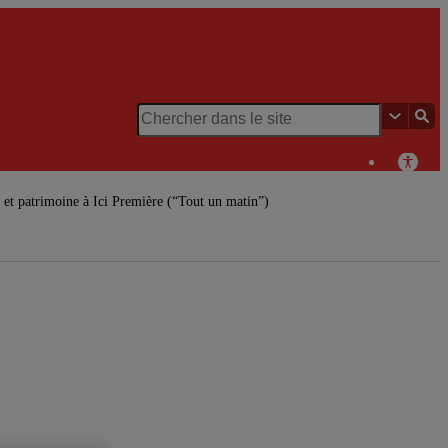
Chaire de
recherche du
t patrimoine à Ici Première (“Tout un matin”)
Canada en
patrimoine