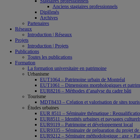
Stagiaires professionnels
Anciens stagiaires professionnels
Diplômés
Archives
Partenaires
Réseaux
Introduction | Réseaux
Projets
Introduction | Projets
Publications
Toutes les publications
Formation
La formation universitaire en patrimoine
Urbanisme
EUT1064 – Patrimoine urbain de Montréal
EUT1061 – Dimensions morphologiques et patrimon
EUR8216 – Méthodes d’analyse du cadre bâti
Tourisme
MDT8433 – Création et valorisation de sites tourist
Études urbaines
EUR 8511 – Séminaire thématique : Requalification 
EUR8511 – Identités urbaines et paysages culturels 
EUR9119 – Patrimoine et développement local
EUR9335 – Séminaire de préparation du projet de 
EUR9212 – Séminaire méthodologique : axe « Pat