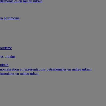
atrimoniales en milieu urbain
n patrimoine
tourisme
es urbains
urbain
onialisation et représentations patrimoniales en milieu urbain
rimoniales en milieu urbain