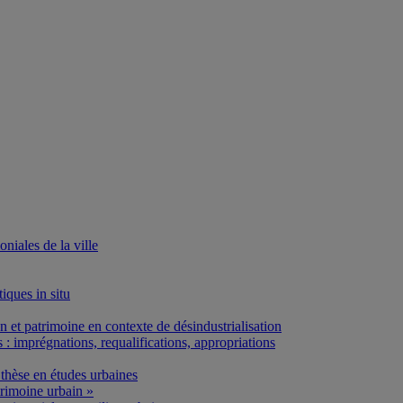
iales de la ville
iques in situ
et patrimoine en contexte de désindustrialisation
: imprégnations, requalifications, appropriations
thèse en études urbaines
rimoine urbain »