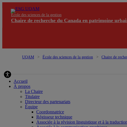
École des sciences de la gestion
Chaire de recherche du Canada en patrimoine urbai
UQAM
École des sciences de la gestion
Chaire de reche
urbain
Accueil
À propos
La Chaire
Titulaire
Directeur des partenariats
Équipe
Coordonnatrice
Régisseur technique
Associée à la révision linguistique et à la traductio