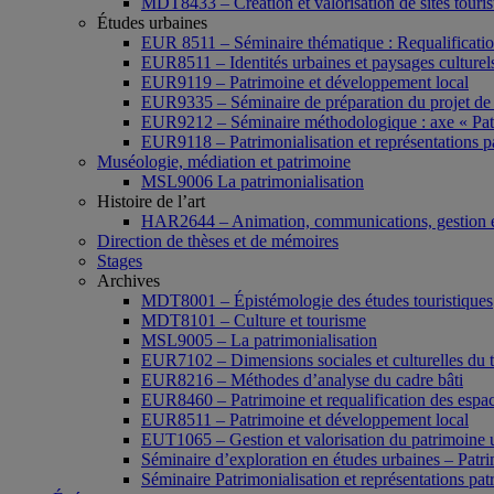
MDT8433 – Création et valorisation de sites tourist
Études urbaines
EUR 8511 – Séminaire thématique : Requalification 
EUR8511 – Identités urbaines et paysages culturels 
EUR9119 – Patrimoine et développement local
EUR9335 – Séminaire de préparation du projet de 
EUR9212 – Séminaire méthodologique : axe « Pat
EUR9118 – Patrimonialisation et représentations p
Muséologie, médiation et patrimoine
MSL9006 La patrimonialisation
Histoire de l’art
HAR2644 – Animation, communications, gestion e
Direction de thèses et de mémoires
Stages
Archives
MDT8001 – Épistémologie des études touristiques
MDT8101 – Culture et tourisme
MSL9005 – La patrimonialisation
EUR7102 – Dimensions sociales et culturelles du 
EUR8216 – Méthodes d’analyse du cadre bâti
EUR8460 – Patrimoine et requalification des espac
EUR8511 – Patrimoine et développement local
EUT1065 – Gestion et valorisation du patrimoine 
Séminaire d’exploration en études urbaines – Patrim
Séminaire Patrimonialisation et représentations pat