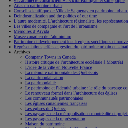
« L’architecte-constructeur » : Victor Bourgeau et son époque
Atlas du patrimoine urbain
Conseil scientifique de Ville de Saguenay en patrimoine urbain
Deindustrialization and the politics of our time
L’autre modernité. L’architecture régionaliste, les représentati
Les villes de compagnie et l’art de l’urbanisme
Mémoires d’Arvida
Musée canadien de l’aluminium
Patrimoine et développement local: enjeux spécifiques et nouvel
Représentations, effets et gestion du patrimoine urbain en situati
Archives
Company Towns in Canada
Histoire critique de l’architecture ecclésiale à Montréal
L’idée de la ville en Nouvelle-France
La mémoire patrimoniale des Québécois
La patrimonialisation
La patrimonialité
Le patrimoine et l’identité urbaine : le rôle du paysage co
Le renouveau formel dans l’architecture des églises
Les communautés patrimoniales
Les églises canadiennes-françaises
Les églises du Québec
Les paysages de la métropolisation : montréalité et proje
Les paysages de la représentation
Maison du patrimoine