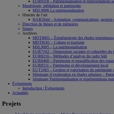
EUR9118 – Patrimonialisation et représentations p
Muséologie, médiation et patrimoine
MSL9006 La patrimonialisation
Histoire de l’art
HAR2644 – Animation, communications, gestion e
Direction de thèses et de mémoires
Stages
Archives
MDT8001 – Épistémologie des études touristiques
MDT8101 – Culture et tourisme
MSL9005 – La patrimonialisation
EUR7102 – Dimensions sociales et culturelles du 
EUR8216 – Méthodes d’analyse du cadre bâti
EUR8460 – Patrimoine et requalification des espac
EUR8511 – Patrimoine et développement local
EUT1065 – Gestion et valorisation du patrimoine 
Séminaire d’exploration en études urbaines – Patrim
Séminaire Patrimonialisation et représentations pat
Événements
Introduction | Événements
Actualités
Projets