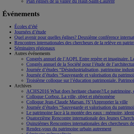
Plan églises de la vallée du Haut-Saint-Laurent
Événements
Écoles d’été
Journées d’étude
Quel avenir pour quelles églises? Deuxième conférence internati
Rencontres internationales des chercheurs de la relève en patri
Séminaires régionaux
Autres événements
Congrès annuel de l’AQPI. Entre repère et imaginaire. 
Congrès annuel de la Société pour l’étude de l’architect
Journée d’études “Désindustrialisation, patrimoine indus
Journée d’études “Sauvegarde et valorisation du patrim
Troisième colloque sur l’éducation patrimoniale. Patrimoin
Archives
ACHS2016 What does heritage change?/Le patrimoine,
Colloque Corboz. La ville, objet et phénomène
Colloque Jean-Claude Marsan. [S’]Approprier la ville
Journée d’études “Sauvegarde et valorisation du patrim
Le patrimoine face à la montée des eaux : mémoire, ident
Quatorzième Rencontre internationale des Jeunes Cherch
Quinzièmes Rencontres internationales des chercheurs de
Rendez-vous du patrimoine urbain autrement