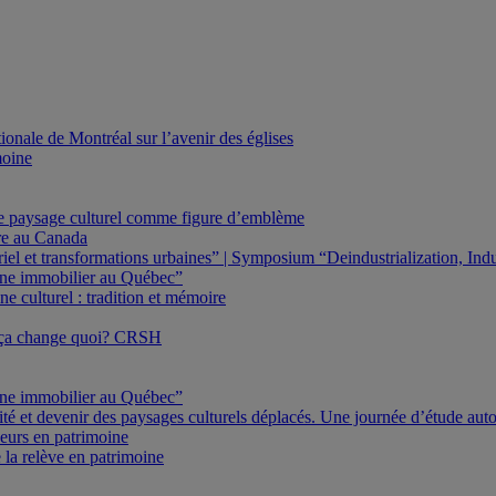
onale de Montréal sur l’avenir des églises
moine
Le paysage culturel comme figure d’emblème
ure au Canada
triel et transformations urbaines” | Symposium “Deindustrialization, In
oine immobilier au Québec”
e culturel : tradition et mémoire
 ça change quoi? CRSH
oine immobilier au Québec”
ité et devenir des paysages culturels déplacés. Une journée d’étude au
eurs en patrimoine
 la relève en patrimoine