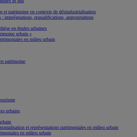
iques in situ
et patrimoine en contexte de désindustrialisation
: imprégnations, requalifications, appropriations
thèse en études urbaines
rimoine urbain »
atrimoniales en milieu urbain
n patrimoine
tourisme
es urbains
urbain
onialisation et représentations patrimoniales en milieu urbain
rimoniales en milieu urbain