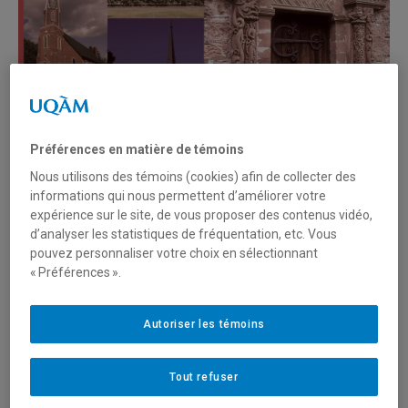
Préférences en matière de témoins
Nous utilisons des témoins (cookies) afin de collecter des
informations qui nous permettent d’améliorer votre
expérience sur le site, de vous proposer des contenus vidéo,
13 janvier 2021
d’analyser les statistiques de fréquentation, etc. Vous
A medieval legacy. The ongoing life of forms in
pouvez personnaliser votre choix en sélectionnant
the built environment
« Préférences ».
Architecture in medieval Europe made use of a variety of art
Autoriser les témoins
forms. In these buildings—most notably in churches—
architecture, painting, sculpture, stained glass, and more, came
together harmoniously to produce a coherent whole. These
Tout refuser
arts have continued, or have been revived variously over the