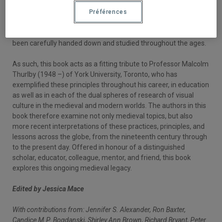
centuries far beyond the confines of Europe. This
demonstrates that, aside from tangible visual and material
Préférences
culture, the legacy of the Middle Ages likewise consists of a
tradition of comprehensive teaching and learning that has
been carefully handed down and studied throughout the ages.
As such, this book acts as a fitting tribute to Professor Malcolm
Thurlby (1948 –) of York University, Toronto, who has
exemplified these principles throughout his career, in education
as well as in each of the dual spheres of research of visual
culture in the medieval and modern worlds. The authors in this
book therefore examine not only medieval topics, but also
more recent interpretations of these practices, principles, and
lessons across the globe, from the nineteenth century through
to the present day. Offered in honour of a distinguished
scholar, educator, colleague, mentor, and friend, this book
explores this ongoing medieval legacy.
Edited by Jessica Mace
With contributions from: Jennifer S. Alexander, Ron Baxter,
Candice M.P. Bogdanski, Shirley Ann Brown, Richard Bryant, Peter