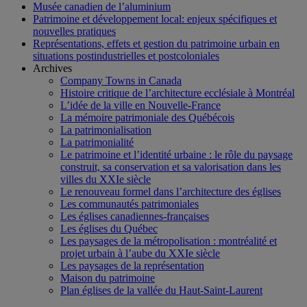
Musée canadien de l’aluminium
Patrimoine et développement local: enjeux spécifiques et
nouvelles pratiques
Représentations, effets et gestion du patrimoine urbain en
situations postindustrielles et postcoloniales
Archives
Company Towns in Canada
Histoire critique de l’architecture ecclésiale à Montréal
L’idée de la ville en Nouvelle-France
La mémoire patrimoniale des Québécois
La patrimonialisation
La patrimonialité
Le patrimoine et l’identité urbaine : le rôle du paysage
construit, sa conservation et sa valorisation dans les
villes du XXIe siècle
Le renouveau formel dans l’architecture des églises
Les communautés patrimoniales
Les églises canadiennes-françaises
Les églises du Québec
Les paysages de la métropolisation : montréalité et
projet urbain à l’aube du XXIe siècle
Les paysages de la représentation
Maison du patrimoine
Plan églises de la vallée du Haut-Saint-Laurent