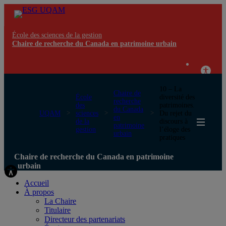
École des sciences de la gestion
Chaire de recherche du Canada en patrimoine urbain
10 – La
Chaire de
École
diversité des
recherche
des
patrimoines.
du Canada
UQAM
sciences
Du rejet du
en
de la
discours à
patrimoine
gestion
l’éloge des
urbain
pratiques
Chaire de recherche du Canada en patrimoine
urbain
Accueil
À propos
La Chaire
Titulaire
Directeur des partenariats