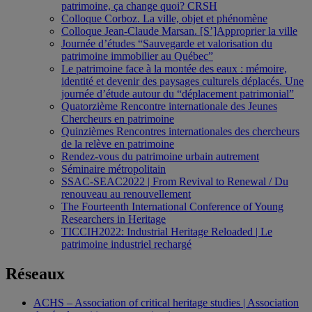
patrimoine, ça change quoi? CRSH
Colloque Corboz. La ville, objet et phénomène
Colloque Jean-Claude Marsan. [S’]Approprier la ville
Journée d’études “Sauvegarde et valorisation du
patrimoine immobilier au Québec”
Le patrimoine face à la montée des eaux : mémoire,
identité et devenir des paysages culturels déplacés. Une
journée d’étude autour du “déplacement patrimonial”
Quatorzième Rencontre internationale des Jeunes
Chercheurs en patrimoine
Quinzièmes Rencontres internationales des chercheurs
de la relève en patrimoine
Rendez-vous du patrimoine urbain autrement
Séminaire métropolitain
SSAC-SEAC2022 | From Revival to Renewal / Du
renouveau au renouvellement
The Fourteenth International Conference of Young
Researchers in Heritage
TICCIH2022: Industrial Heritage Reloaded | Le
patrimoine industriel rechargé
Réseaux
ACHS – Association of critical heritage studies | Association