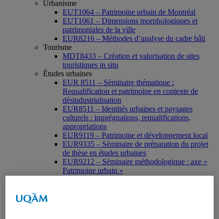
Urbanisme
EUT1064 – Patrimoine urbain de Montréal
EUT1061 – Dimensions morphologiques et
patrimoniales de la ville
EUR8216 – Méthodes d’analyse du cadre bâti
Tourisme
MDT8433 – Création et valorisation de sites
touristiques in situ
Études urbaines
EUR 8511 – Séminaire thématique :
Requalification et patrimoine en contexte de
désindustrialisation
EUR8511 – Identités urbaines et paysages
culturels : imprégnations, requalifications,
appropriations
EUR9119 – Patrimoine et développement local
EUR9335 – Séminaire de préparation du projet
de thèse en études urbaines
EUR9212 – Séminaire méthodologique : axe «
Patrimoine urbain »
EUR9118 – Patrimonialisation et représentations
patrimoniales en milieu urbain
Muséologie, médiation et patrimoine
MSL9006 La patrimonialisation
Histoire de l’art