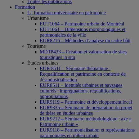
Toutes les publications
Formation
La formation universitaire en patrimoine
Urbanisme
EUT1064 – Patrimoine urbain de Montréal
EUT1061 – Dimensions morphologiques et
patrimoniales de la ville
EUR8216 – Méthodes d’analyse du cadre bâti
Tourisme
MDT8433 – Création et valorisation de sites
touristiques in situ
Études urbaines
EUR 8511 – Séminaire thématique :
Requalification et patrimoine en contexte de
désindustrialisation
EUR8511 – Identités urbaines et paysages
culturels : imprégnations, requalifications,
appropriations
EUR9119 – Patrimoine et développement local
EUR9335 – Séminaire de préparation du projet
de thèse en études urbaines
EUR9212 – Séminaire méthodologique : axe «
Patrimoine urbain »
EUR9118 – Patrimonialisation et représentations
patrimoniales en milieu urbain