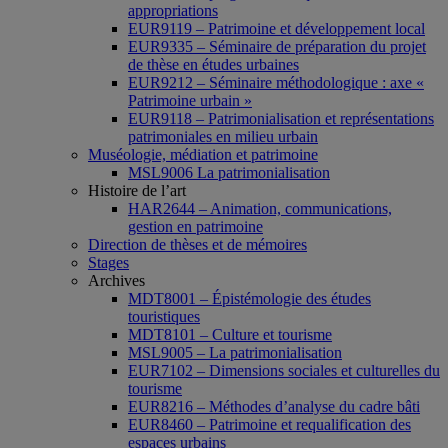
appropriations
EUR9119 – Patrimoine et développement local
EUR9335 – Séminaire de préparation du projet
de thèse en études urbaines
EUR9212 – Séminaire méthodologique : axe «
Patrimoine urbain »
EUR9118 – Patrimonialisation et représentations
patrimoniales en milieu urbain
Muséologie, médiation et patrimoine
MSL9006 La patrimonialisation
Histoire de l’art
HAR2644 – Animation, communications,
gestion en patrimoine
Direction de thèses et de mémoires
Stages
Archives
MDT8001 – Épistémologie des études
touristiques
MDT8101 – Culture et tourisme
MSL9005 – La patrimonialisation
EUR7102 – Dimensions sociales et culturelles du
tourisme
EUR8216 – Méthodes d’analyse du cadre bâti
EUR8460 – Patrimoine et requalification des
espaces urbains