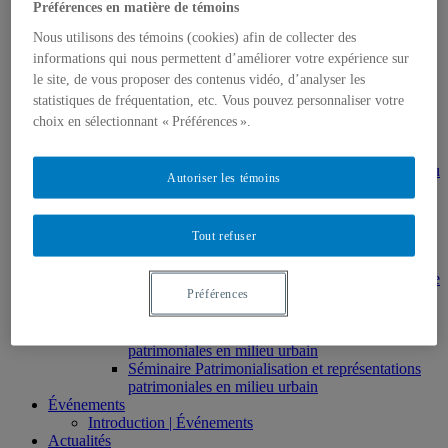
Préférences en matière de témoins
HAR2644 – Animation, communications,
gestion en patrimoine
Nous utilisons des témoins (cookies) afin de collecter des
Direction de thèses et de mémoires
informations qui nous permettent d’améliorer votre expérience sur
Stages
le site, de vous proposer des contenus vidéo, d’analyser les
Archives
MDT8001 – Épistémologie des études
statistiques de fréquentation, etc. Vous pouvez personnaliser votre
touristiques
choix en sélectionnant « Préférences ».
MDT8101 – Culture et tourisme
MSL9005 – La patrimonialisation
EUR7102 – Dimensions sociales et culturelles du
Autoriser les témoins
tourisme
EUR8216 – Méthodes d’analyse du cadre bâti
EUR8460 – Patrimoine et requalification des
Tout refuser
espaces urbains
EUR8511 – Patrimoine et développement local
EUT1065 – Gestion et valorisation du patrimoine
Préférences
urbain
Séminaire d’exploration en études urbaines –
Patrimonialisation et représentations
patrimoniales en milieu urbain
Séminaire Patrimonialisation et représentations
patrimoniales en milieu urbain
Événements
Introduction | Événements
Actualités