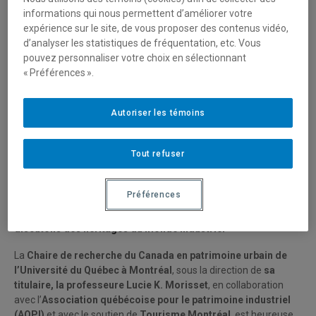
soulève des enjeux et offre des possibilités qui vont bien au-delà,
informations qui nous permettent d’améliorer votre
dorénavant, de la simple conservation.
La transmission du savoir,
expérience sur le site, de vous proposer des contenus vidéo,
l’inclusion des personnes et une perspective humaniste
d’analyser les statistiques de fréquentation, etc. Vous
renouvelée sur le développement durable sont au rang de ces
pouvez personnaliser votre choix en sélectionnant
possibilités du patrimoine industriel
qu’il importe maintenant de
« Préférences ».
mettre en discussion.
Congrès international
Autoriser les témoins
Montréal, du 28 août au 3 septembre 2022.
Consultez le
programme et inscrivez-vous ici
.
Tout refuser
Le pont de Quebec avant l'écroulement de l'arche centrale le
11 septembre 1916 (Alamy)
Préférences
Par-delà l’obsolescence, le développement durable:
discutons des héritages du monde industriel
La
Chaire de recherche du Canada en patrimoine urbain de
l’Université du Québec à Montréal
, sous la direction de
sa
titulaire, la professeure Lucie K. Morisset
, en collaboration
avec l’
Association québécoise pour le patrimoine industriel
(AQPI)
et avec le soutien de
Tourisme Montréal
, est heureuse