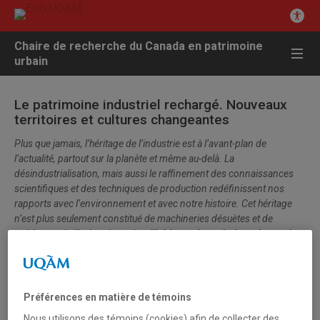
Chaire de recherche du Canada en patrimoine
urbain
Le patrimoine industriel rechargé. Nouveaux
territoires et cultures changeantes
Plus que jamais, l’héritage de l’industrie est à l’avant-plan de
l’actualité, partout sur la planète et même au-delà. La
désindustrialisation, mais aussi le raffinement des connaissances
scientifiques et des techniques de production redéfinissent nos
rapports avec l’environnement et avec notre histoire. Cet héritage
n’est plus seulement constitué de machineries désuètes et de
« châteaux de l’industrie » : c’est
l’héritage de territoires, de savoirs,
de groupes sociaux, de stations spatiales autant que
d’installations nucléaires et de maisons ouvrières autant que de
complexes sidérurgiques, qui interpellent nos conceptions et nos
pratiques
. Face aux transformations profondes de l’industrie et de
Préférences en matière de témoins
son statut social, politique et économique, le patrimoine industriel
Nous utilisons des témoins (cookies) afin de collecter des