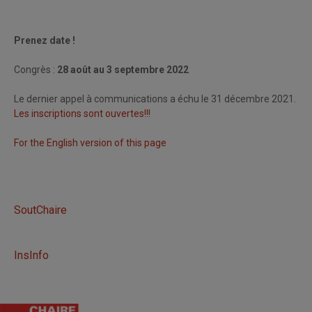
La Chaire de recherche du Canada en patrimoine urbain
Prenez date !
Congrès :
28 août au 3 septembre 2022
Le dernier appel à communications a échu le 31 décembre 2021.
Les inscriptions sont ouvertes!!!
For the English version of this page
SoutChaire
InsInfo
L’Association québécoise pour le patrimoine industriel