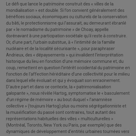
Le défi que lance le patrimoine construit des « villes de la
mondialisation » est double. Si l’on convient généralement des
bénéfices sociaux, économiques ou culturels de la conservation
du bâti, le protectionnisme qui l’assurait, au demeurant ébranlé
par « le nomadisme du patrimoine » de Choay, appelle
dorénavant à une participation sociétale qu’il reste à construire.
Or, d’une part, l’urbain substitue, à « l’intimité de la famille
nucléaire et de la localité sécurisante », pour paraphraser
Andrieux, des « dépaysements » qui invalident l’interprétation
historique du lieu en fonction d’une mémoire commune et, du
coup, remettent en question l’intérêt occidental du patrimoine en
fonction de l’affection héréditaire d’une collectivité pour le milieu
dans lequel elle évoluait et qui y évoquait son enracinement.
D’autre part et dans ce contexte, la « patrimonialisation
galopante », nous révèle Hartog, symptomatise le « basculement
d’un régime de mémoire » au bout duquel « l’anamnèse
collective » (toujours Hartog) plus ou moins ségrégationniste et
la muséification du passé sont contraires, tout autant des
représentations habituelles des villes « multiculturelles »
(Montréal, Toronto, New York ou Paris, par exemple) que des
dynamiques de développement d’entités urbaines tournées vers