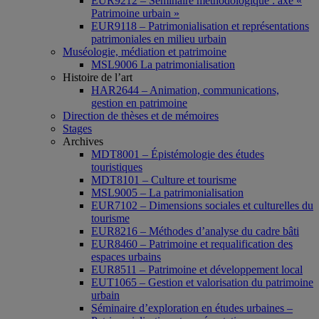
EUR9212 – Séminaire méthodologique : axe «
Patrimoine urbain »
EUR9118 – Patrimonialisation et représentations
patrimoniales en milieu urbain
Muséologie, médiation et patrimoine
MSL9006 La patrimonialisation
Histoire de l’art
HAR2644 – Animation, communications,
gestion en patrimoine
Direction de thèses et de mémoires
Stages
Archives
MDT8001 – Épistémologie des études
touristiques
MDT8101 – Culture et tourisme
MSL9005 – La patrimonialisation
EUR7102 – Dimensions sociales et culturelles du
tourisme
EUR8216 – Méthodes d’analyse du cadre bâti
EUR8460 – Patrimoine et requalification des
espaces urbains
EUR8511 – Patrimoine et développement local
EUT1065 – Gestion et valorisation du patrimoine
urbain
Séminaire d’exploration en études urbaines –