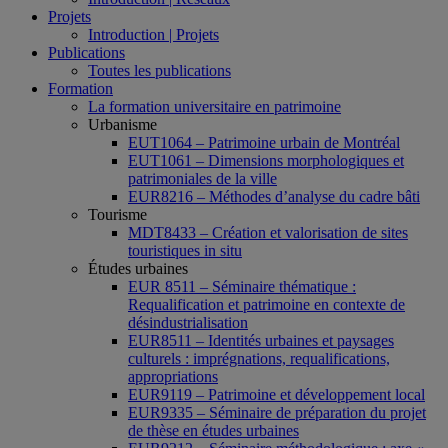
Projets
Introduction | Projets
Publications
Toutes les publications
Formation
La formation universitaire en patrimoine
Urbanisme
EUT1064 – Patrimoine urbain de Montréal
EUT1061 – Dimensions morphologiques et
patrimoniales de la ville
EUR8216 – Méthodes d’analyse du cadre bâti
Tourisme
MDT8433 – Création et valorisation de sites
touristiques in situ
Études urbaines
EUR 8511 – Séminaire thématique :
Requalification et patrimoine en contexte de
désindustrialisation
EUR8511 – Identités urbaines et paysages
culturels : imprégnations, requalifications,
appropriations
EUR9119 – Patrimoine et développement local
EUR9335 – Séminaire de préparation du projet
de thèse en études urbaines