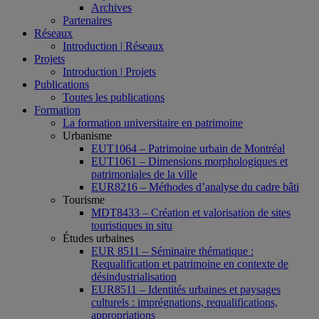
Archives
Partenaires
Réseaux
Introduction | Réseaux
Projets
Introduction | Projets
Publications
Toutes les publications
Formation
La formation universitaire en patrimoine
Urbanisme
EUT1064 – Patrimoine urbain de Montréal
EUT1061 – Dimensions morphologiques et
patrimoniales de la ville
EUR8216 – Méthodes d’analyse du cadre bâti
Tourisme
MDT8433 – Création et valorisation de sites
touristiques in situ
Études urbaines
EUR 8511 – Séminaire thématique :
Requalification et patrimoine en contexte de
désindustrialisation
EUR8511 – Identités urbaines et paysages
culturels : imprégnations, requalifications,
appropriations