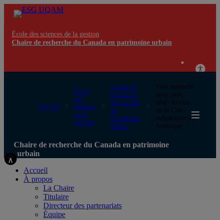
École des sciences de la gestion
Chaire de recherche du Canada en patrimoine urbain
Chaire de
Ville nouvelle
École
recherche
pour pays
des
du Canada
neuf. Arvida
UQAM
sciences
en
ou la Cité
de la
patrimoine
industrielle en
gestion
urbain
Amérique
Chaire de recherche du Canada en patrimoine
urbain
Accueil
À propos
La Chaire
Titulaire
Directeur des partenariats
Équipe