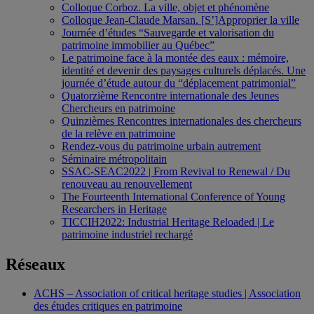
Colloque Corboz. La ville, objet et phénomène
Colloque Jean-Claude Marsan. [S’]Approprier la ville
Journée d’études “Sauvegarde et valorisation du
patrimoine immobilier au Québec”
Le patrimoine face à la montée des eaux : mémoire,
identité et devenir des paysages culturels déplacés. Une
journée d’étude autour du “déplacement patrimonial”
Quatorzième Rencontre internationale des Jeunes
Chercheurs en patrimoine
Quinzièmes Rencontres internationales des chercheurs
de la relève en patrimoine
Rendez-vous du patrimoine urbain autrement
Séminaire métropolitain
SSAC-SEAC2022 | From Revival to Renewal / Du
renouveau au renouvellement
The Fourteenth International Conference of Young
Researchers in Heritage
TICCIH2022: Industrial Heritage Reloaded | Le
patrimoine industriel rechargé
Réseaux
ACHS – Association of critical heritage studies | Association
des études critiques en patrimoine