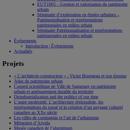
EUT1065 – Gestion et valorisation du patrimoine
urbain
Séminaire d’exploration en études urbaines –
Patrimonialisation et représentations
patrimoniales en milieu urbain
Séminaire Patrimonialisation et représentations
patrimoniales en milieu urbain
Événements
Introduction | Événements
Actualités
Projets
« L’architecte-constructeur » : Victor Bourgeau et son époque
Atlas du patrimoine urbain
Conseil scientifique de Ville de Saguenay en patrimoine
urbain et aménagement durable du territoire
Deindustrialization and the politics of our time
L’autre modernité. L’architecture régionaliste, les
représentations du passé et la création d’un paysage culturel
canadien au XXe siècle
Les villes de compagnie et l’art de l’urbanisme
Mémoires d’Arvida
Musée canadien de l’aluminium