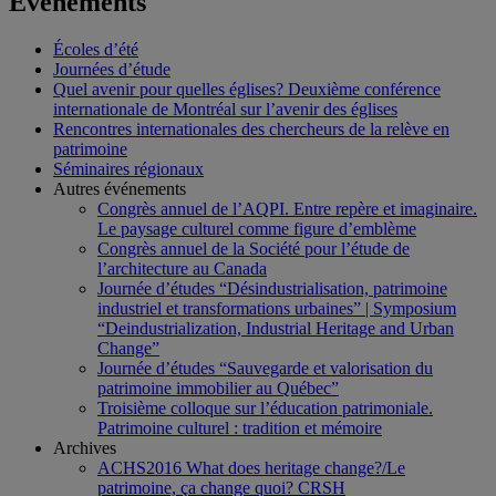
Événements
Écoles d’été
Journées d’étude
Quel avenir pour quelles églises? Deuxième conférence
internationale de Montréal sur l’avenir des églises
Rencontres internationales des chercheurs de la relève en
patrimoine
Séminaires régionaux
Autres événements
Congrès annuel de l’AQPI. Entre repère et imaginaire.
Le paysage culturel comme figure d’emblème
Congrès annuel de la Société pour l’étude de
l’architecture au Canada
Journée d’études “Désindustrialisation, patrimoine
industriel et transformations urbaines” | Symposium
“Deindustrialization, Industrial Heritage and Urban
Change”
Journée d’études “Sauvegarde et valorisation du
patrimoine immobilier au Québec”
Troisième colloque sur l’éducation patrimoniale.
Patrimoine culturel : tradition et mémoire
Archives
ACHS2016 What does heritage change?/Le
patrimoine, ça change quoi? CRSH