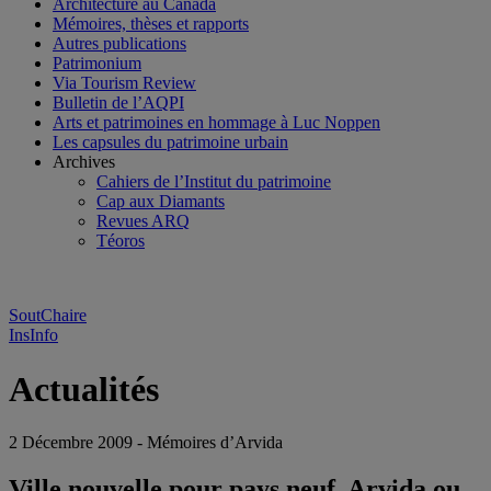
Architecture au Canada
Mémoires, thèses et rapports
Autres publications
Patrimonium
Via Tourism Review
Bulletin de l’AQPI
Arts et patrimoines en hommage à Luc Noppen
Les capsules du patrimoine urbain
Archives
Cahiers de l’Institut du patrimoine
Cap aux Diamants
Revues ARQ
Téoros
SoutChaire
InsInfo
Actualités
2 Décembre 2009 - Mémoires d’Arvida
Ville nouvelle pour pays neuf. Arvida ou