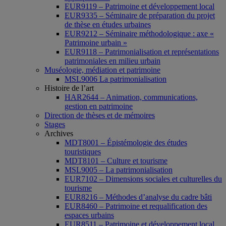
EUR9119 – Patrimoine et développement local
EUR9335 – Séminaire de préparation du projet
de thèse en études urbaines
EUR9212 – Séminaire méthodologique : axe «
Patrimoine urbain »
EUR9118 – Patrimonialisation et représentations
patrimoniales en milieu urbain
Muséologie, médiation et patrimoine
MSL9006 La patrimonialisation
Histoire de l’art
HAR2644 – Animation, communications,
gestion en patrimoine
Direction de thèses et de mémoires
Stages
Archives
MDT8001 – Épistémologie des études
touristiques
MDT8101 – Culture et tourisme
MSL9005 – La patrimonialisation
EUR7102 – Dimensions sociales et culturelles du
tourisme
EUR8216 – Méthodes d’analyse du cadre bâti
EUR8460 – Patrimoine et requalification des
espaces urbains
EUR8511 – Patrimoine et développement local