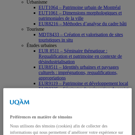
Urbanisme
EUT1064 – Patrimoine urbain de Montréal
EUT1061 – Dimensions morphologiques et
patrimoniales de la ville
EUR8216 – Méthodes d’analyse du cadre bâti
Tourisme
MDT8433 – Création et valorisation de sites
touristiques in situ
Études urbaines
EUR 8511 – Séminaire thématique :
Requalification et patrimoine en contexte de
désindustrialisation
EUR8511 – Identités urbaines et paysages
culturels : imprégnations, requalifications,
appropriations
EUR9119 – Patrimoine et développement local
EUR9335 – Séminaire de préparation du projet
de thèse en études urbaines
EUR9212 – Séminaire méthodologique : axe «
Patrimoine urbain »
EUR9118 – Patrimonialisation et représentations
patrimoniales en milieu urbain
Préférences en matière de témoins
Muséologie, médiation et patrimoine
Nous utilisons des témoins (cookies) afin de collecter des
MSL9006 La patrimonialisation
Histoire de l’art
informations qui nous permettent d’améliorer votre expérience sur