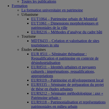
Toutes les publications
Formation
La formation universitaire en patrimoine
Urbanisme
EUT1064 – Patrimoine urbain de Montréal
EUT1061 – Dimensions morphologiques et
patrimoniales de la ville
EUR8216 – Méthodes d’analyse du cadre bâti
Tourisme
MDT8433 – Création et valorisation de sites
touristiques in situ
Études urbaines
EUR 8511 – Séminaire thématique :
Requalification et patrimoine en contexte de
désindustrialisation
EUR8511 – Identités urbaines et paysages
culturels : imprégnations, requalifications,
appropriations
EUR9119 – Patrimoine et développement local
EUR9335 – Séminaire de préparation du projet
de thèse en études urbaines
EUR9212 – Séminaire méthodologique : axe «
Patrimoine urbain »
EUR9118 – Patrimonialisation et représentations
patrimoniales en milieu urbain