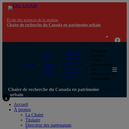
École des sciences de la gestion
Chaire de recherche du Canada en patrimoine urbain
Séminaire
Chaire de
École
régional :
recherche
des
Enjeux
du Canada
UQAM
sciences
patrimoniaux
en
de la
des
patrimoine
gestion
infrastructures
urbain
industrielles
Chaire de recherche du Canada en patrimoine
urbain
Accueil
À propos
La Chaire
Titulaire
Directeur des partenariats