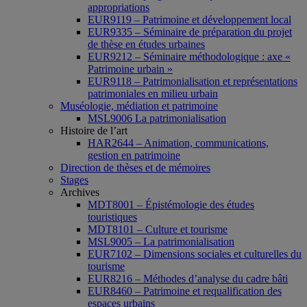
appropriations
EUR9119 – Patrimoine et développement local
EUR9335 – Séminaire de préparation du projet
de thèse en études urbaines
EUR9212 – Séminaire méthodologique : axe «
Patrimoine urbain »
EUR9118 – Patrimonialisation et représentations
patrimoniales en milieu urbain
Muséologie, médiation et patrimoine
MSL9006 La patrimonialisation
Histoire de l’art
HAR2644 – Animation, communications,
gestion en patrimoine
Direction de thèses et de mémoires
Stages
Archives
MDT8001 – Épistémologie des études
touristiques
MDT8101 – Culture et tourisme
MSL9005 – La patrimonialisation
EUR7102 – Dimensions sociales et culturelles du
tourisme
EUR8216 – Méthodes d’analyse du cadre bâti
EUR8460 – Patrimoine et requalification des
espaces urbains