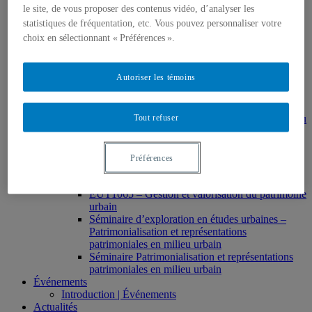
HAR2644 – Animation, communications,
le site, de vous proposer des contenus vidéo, d’analyser les
gestion en patrimoine
statistiques de fréquentation, etc. Vous pouvez personnaliser votre
Direction de thèses et de mémoires
choix en sélectionnant « Préférences ».
Stages
Archives
MDT8001 – Épistémologie des études
Autoriser les témoins
touristiques
MDT8101 – Culture et tourisme
MSL9005 – La patrimonialisation
Tout refuser
EUR7102 – Dimensions sociales et culturelles du
tourisme
EUR8216 – Méthodes d’analyse du cadre bâti
EUR8460 – Patrimoine et requalification des
Préférences
espaces urbains
EUR8511 – Patrimoine et développement local
EUT1065 – Gestion et valorisation du patrimoine
urbain
Séminaire d’exploration en études urbaines –
Patrimonialisation et représentations
patrimoniales en milieu urbain
Séminaire Patrimonialisation et représentations
patrimoniales en milieu urbain
Événements
Introduction | Événements
Actualités