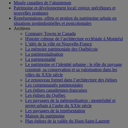
Musée canadien de l’aluminium
Patrimoine et développement local: enjeux spécifiques et
nouvelles pratiques
Représentations, effets et gestion du patrimoine urbain en
situations postindustrielles et postcoloniales
Archives
Company Towns in Canada
Histoire critique de l’architecture ecclésiale à Montréal
L’idée de la ville en Nouvelle-France
La mémoire patrimoniale des Québécois
La patrimonialisation
La patrimonialité
Le patrimoine et l’identité urbaine : le rôle du paysage
construit, sa conservation et sa valorisation dans les
villes du XXIe siècle
Le renouveau formel dans l’architecture des églises
Les communautés patrimoniales
Les églises canadiennes-françaises
Les églises du Québec
Les paysages de la métropolisation : montréalité et
projet urbain à l’aube du XXIe siècle
Les paysages de la représentation
Maison du patrimoine
Plan églises de la vallée du Haut-Saint-Laurent