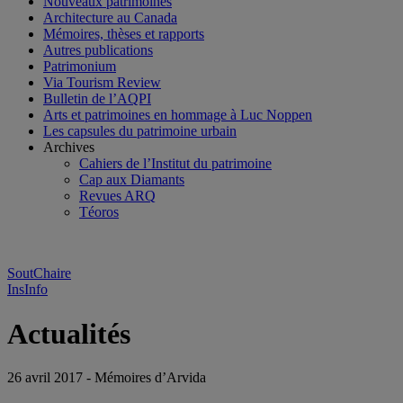
Nouveaux patrimoines
Architecture au Canada
Mémoires, thèses et rapports
Autres publications
Patrimonium
Via Tourism Review
Bulletin de l’AQPI
Arts et patrimoines en hommage à Luc Noppen
Les capsules du patrimoine urbain
Archives
Cahiers de l’Institut du patrimoine
Cap aux Diamants
Revues ARQ
Téoros
SoutChaire
InsInfo
Actualités
26 avril 2017 - Mémoires d’Arvida