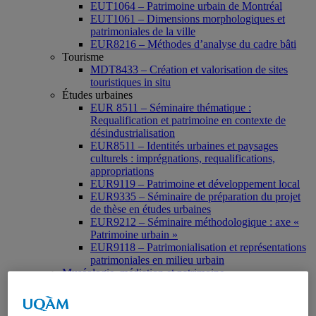
EUT1064 – Patrimoine urbain de Montréal
EUT1061 – Dimensions morphologiques et
patrimoniales de la ville
EUR8216 – Méthodes d’analyse du cadre bâti
Tourisme
MDT8433 – Création et valorisation de sites
touristiques in situ
Études urbaines
EUR 8511 – Séminaire thématique :
Requalification et patrimoine en contexte de
désindustrialisation
EUR8511 – Identités urbaines et paysages
culturels : imprégnations, requalifications,
appropriations
EUR9119 – Patrimoine et développement local
EUR9335 – Séminaire de préparation du projet
de thèse en études urbaines
EUR9212 – Séminaire méthodologique : axe «
Patrimoine urbain »
EUR9118 – Patrimonialisation et représentations
patrimoniales en milieu urbain
Muséologie, médiation et patrimoine
MSL9006 La patrimonialisation
Histoire de l’art
HAR2644 – Animation, communications,