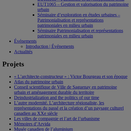
EUT1065 – Gestion et valorisation du patrimoine
urbain
Séminaire d’exploration en études urbaines –
Patrimonialisation et représentations
patrimoniales en milieu urbain
Séminaire Patrimonialisation et représentations
patrimoniales en milieu urbain
Événements
Introduction | Événements
Actualités
Projets
« L’architecte-constructeur » : Victor Bourgeau et son époque
Atlas du patrimoine urbain
Conseil scientifique de Ville de Saguenay en patrimoine
urbain et aménagement durable du territoire
Deindustrialization and the politics of our time
L’autre modernité. L’architecture régionaliste, les
représentations du passé et la création d’un paysage culturel
canadien au XXe siècle
Les villes de compagnie et l’art de l’urbanisme
Mémoires d’Arvida
Musée canadien de l’aluminium