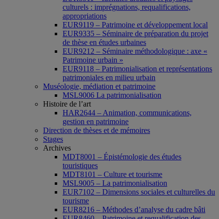
culturels : imprégnations, requalifications,
appropriations
EUR9119 – Patrimoine et développement local
EUR9335 – Séminaire de préparation du projet
de thèse en études urbaines
EUR9212 – Séminaire méthodologique : axe «
Patrimoine urbain »
EUR9118 – Patrimonialisation et représentations
patrimoniales en milieu urbain
Muséologie, médiation et patrimoine
MSL9006 La patrimonialisation
Histoire de l’art
HAR2644 – Animation, communications,
gestion en patrimoine
Direction de thèses et de mémoires
Stages
Archives
MDT8001 – Épistémologie des études
touristiques
MDT8101 – Culture et tourisme
MSL9005 – La patrimonialisation
EUR7102 – Dimensions sociales et culturelles du
tourisme
EUR8216 – Méthodes d’analyse du cadre bâti
EUR8460 – Patrimoine et requalification des