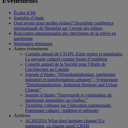
Événements
Écoles d’été
Journées d’étude
Quel avenir pour quelles églises? Deuxième conférence
internationale de Montréal sur l’avenir des églises
Rencontres internationales des chercheurs de la relève en
patrimoine
Séminaires régionaux
Autres événements
Congrès annuel de l’AQPI. Entre repère et imaginaire.
Le paysage culturel comme figure d’emblème
Congrès annuel de la Société pour l’étude de
l’architecture au Canada
Journée d’études “Désindustrialisation, patrimoine
industriel et transformations urbaines” | Symposium
“Deindustrialization, Industrial Heritage and Urban
Change”
Journée d’études “Sauvegarde et valorisation du
patrimoine immobilier au Québec”
Troisième colloque sur l’éducation patrimoniale.
Patrimoine culturel : tradition et mémoire
Archives
ACHS2016 What does heritage change?/Le
patrimoine, ça change quoi? CRSH