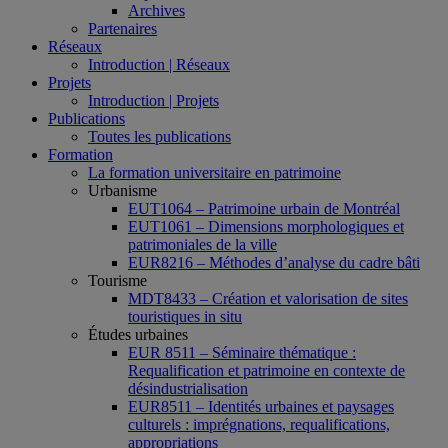
Archives
Partenaires
Réseaux
Introduction | Réseaux
Projets
Introduction | Projets
Publications
Toutes les publications
Formation
La formation universitaire en patrimoine
Urbanisme
EUT1064 – Patrimoine urbain de Montréal
EUT1061 – Dimensions morphologiques et
patrimoniales de la ville
EUR8216 – Méthodes d’analyse du cadre bâti
Tourisme
MDT8433 – Création et valorisation de sites
touristiques in situ
Études urbaines
EUR 8511 – Séminaire thématique :
Requalification et patrimoine en contexte de
désindustrialisation
EUR8511 – Identités urbaines et paysages
culturels : imprégnations, requalifications,
appropriations