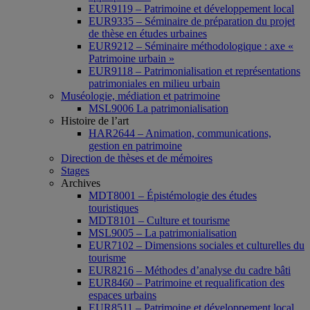
EUR9119 – Patrimoine et développement local
EUR9335 – Séminaire de préparation du projet
de thèse en études urbaines
EUR9212 – Séminaire méthodologique : axe «
Patrimoine urbain »
EUR9118 – Patrimonialisation et représentations
patrimoniales en milieu urbain
Muséologie, médiation et patrimoine
MSL9006 La patrimonialisation
Histoire de l’art
HAR2644 – Animation, communications,
gestion en patrimoine
Direction de thèses et de mémoires
Stages
Archives
MDT8001 – Épistémologie des études
touristiques
MDT8101 – Culture et tourisme
MSL9005 – La patrimonialisation
EUR7102 – Dimensions sociales et culturelles du
tourisme
EUR8216 – Méthodes d’analyse du cadre bâti
EUR8460 – Patrimoine et requalification des
espaces urbains
EUR8511 – Patrimoine et développement local