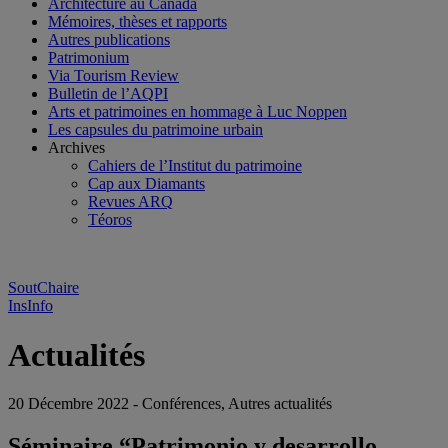
Architecture au Canada
Mémoires, thèses et rapports
Autres publications
Patrimonium
Via Tourism Review
Bulletin de l’AQPI
Arts et patrimoines en hommage à Luc Noppen
Les capsules du patrimoine urbain
Archives
Cahiers de l’Institut du patrimoine
Cap aux Diamants
Revues ARQ
Téoros
SoutChaire
InsInfo
Actualités
20 Décembre 2022 - Conférences, Autres actualités
Séminaire “Patrimonio y desarrollo