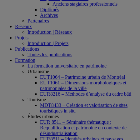
Anciens stagiaires professionnels
Diplômés
Archives
Partenaires
Réseaux
Introduction | Réseaux
Projets
Introduction | Projets
Publications
Toutes les publications
Formation
La formation universitaire en patrimoine
Urbanisme
EUT1064 – Patrimoine urbain de Montréal
EUT1061 – Dimensions morphologiques et
patrimoniales de la ville
EUR8216 – Méthodes d’analyse du cadre bâti
Tourisme
MDT8433 – Création et valorisation de sites
touristiques in situ
Études urbaines
EUR 8511 – Séminaire thématique :
Requalification et patrimoine en contexte de
désindustrialisation
EUR8511 – Identités urbaines et paysages