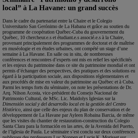
local” à La Havane: un grand succès
Dans le cadre du partenariat entre la Chaire et le Colegio
Universitario San Gerónimo de La Habana et grâce au soutien du
programme de coopération Québec-Cuba du gouvernement du
Québec, 10 chercheur.e.s et étudiant.e.s associé.e.s à la Chaire,
provenant principalement des programmes de doctorat et de maîtrise
en muséologie et en études urbaines, ont compété un stage d’une
semaine à La Havane. En salle ou in situ, de nombreuses
conférences et rencontres d’experts ont mis en relief les spécificités
et les enjeux du patrimoine dans ce site du patrimoine mondial et ont
permis d’échanger des perspectives, des pratiques et des solutions eu
égard à la participation sociale, aux dispositions réglementaires et
aux procédés de mise en valeur du patrimoine au Québec et à Cuba.
Parmi les temps forts du séminaire, on note les présentations de Dr.
Arq. Nilson Acosta, vice-président du Consejo Nacional de
Patrimonio Cultural, de MSc. Lic. Maidolys Iglesias sur la
Dimensión social y del desarrollo local en la gestión del Centro
Histórico,
ainsi que celle des enjeux du plan de conservation et de
développement de La Havane par Ayleen Robaina Barcia, de même
que les visites du chantier de restauration-construction du Colegio
Santa Clara para la formación en las artes, de la Avenida del Puerto,
de l’Iglesia de Paula. Le séminaire s’est conclu sur deux conférences
publiques des professeurs Luc Noppen et Lucie K. Morisset sur