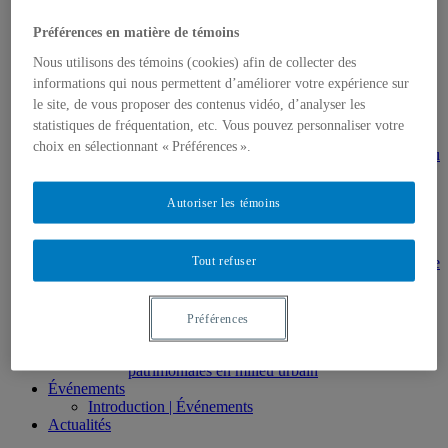
gestion en patrimoine
Direction de thèses et de mémoires
Préférences en matière de témoins
Stages
Nous utilisons des témoins (cookies) afin de collecter des
Archives
MDT8001 – Épistémologie des études
informations qui nous permettent d’améliorer votre expérience sur
touristiques
le site, de vous proposer des contenus vidéo, d’analyser les
MDT8101 – Culture et tourisme
statistiques de fréquentation, etc. Vous pouvez personnaliser votre
MSL9005 – La patrimonialisation
choix en sélectionnant « Préférences ».
EUR7102 – Dimensions sociales et culturelles du
tourisme
EUR8216 – Méthodes d’analyse du cadre bâti
Autoriser les témoins
EUR8460 – Patrimoine et requalification des
espaces urbains
EUR8511 – Patrimoine et développement local
Tout refuser
EUT1065 – Gestion et valorisation du patrimoine
urbain
Séminaire d’exploration en études urbaines –
Patrimonialisation et représentations
Préférences
patrimoniales en milieu urbain
Séminaire Patrimonialisation et représentations
patrimoniales en milieu urbain
Événements
Introduction | Événements
Actualités