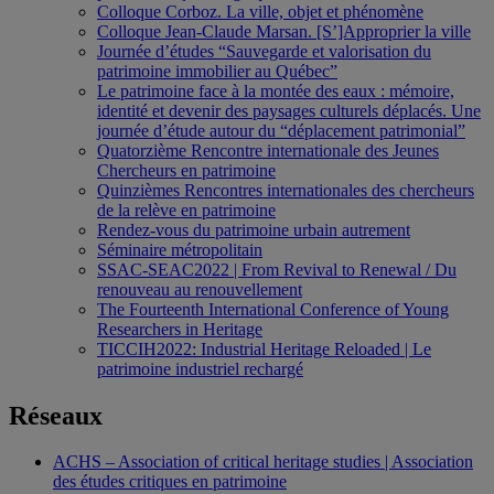
Colloque Corboz. La ville, objet et phénomène
Colloque Jean-Claude Marsan. [S’]Approprier la ville
Journée d’études “Sauvegarde et valorisation du
patrimoine immobilier au Québec”
Le patrimoine face à la montée des eaux : mémoire,
identité et devenir des paysages culturels déplacés. Une
journée d’étude autour du “déplacement patrimonial”
Quatorzième Rencontre internationale des Jeunes
Chercheurs en patrimoine
Quinzièmes Rencontres internationales des chercheurs
de la relève en patrimoine
Rendez-vous du patrimoine urbain autrement
Séminaire métropolitain
SSAC-SEAC2022 | From Revival to Renewal / Du
renouveau au renouvellement
The Fourteenth International Conference of Young
Researchers in Heritage
TICCIH2022: Industrial Heritage Reloaded | Le
patrimoine industriel rechargé
Réseaux
ACHS – Association of critical heritage studies | Association
des études critiques en patrimoine