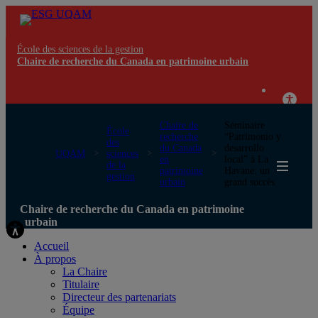
École des sciences de la gestion
Chaire de recherche du Canada en patrimoine urbain
Chaire de
Séminaire
École
recherche
“Patrimonio y
des
du Canada
desarrollo
UQAM
sciences
en
local” à La
de la
patrimoine
Havane: un
gestion
urbain
grand succès
Chaire de recherche du Canada en patrimoine
urbain
Accueil
À propos
La Chaire
Titulaire
Directeur des partenariats
Équipe