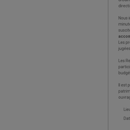
direct
Nous i
minute
suscit
accom
Les pr
jugées
Les Re
partic
budgét
Il est
patrim
ouvrag
Lie
Dat