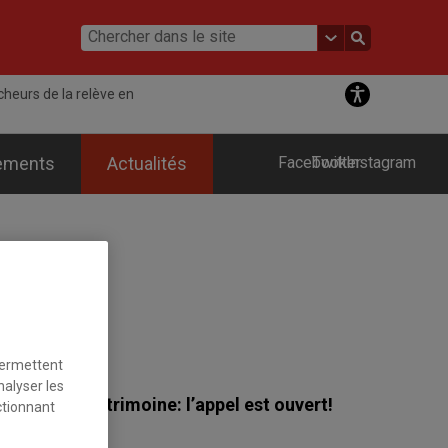
heurs de la relève en
ements
Actualités
Facebook
Twitter
Instagram
permettent
nalyser les
relève en patrimoine: l’appel est ouvert!
ctionnant