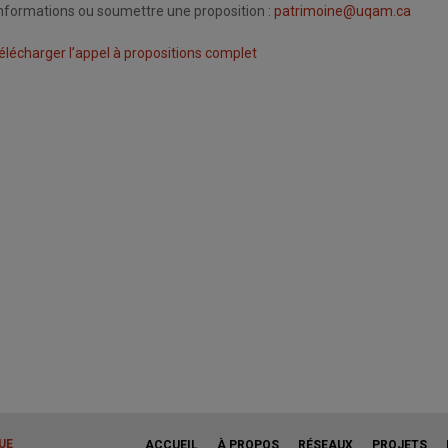
nformations ou soumettre une proposition :
patrimoine@uqam.ca
élécharger l’appel à propositions complet
UE
ACCUEIL
À PROPOS
RÉSEAUX
PROJETS