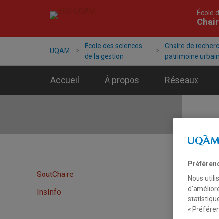
École d
Chair
École des sciences
Chaire de recher
UQAM
de la gestion
patrimoine urbai
Accueil
À propos
Réseaux
Actu
Préféren
SoutChaire
Nous utili
31 ao
d’améliore
InsInfo
Seiz
statistiqu
« Préféren