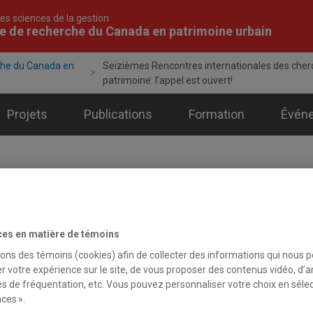
es sciences de la gestion
e de recherche du Canada en patrimoine urbain
che du Canada en
Seizièmes Rencontres internationales des cherc
n
patrimoine: l’appel est ouvert!
Projets
Publications
Formation
Évén
alités
ces en matière de témoins
sons des témoins (cookies) afin de collecter des informations qui nous 
ût 2025 - Conférences
r votre expérience sur le site, de vous proposer des contenus vidéo, d’a
ièmes Rencontres internationales des chercheurs de la 
es de fréquentation, etc. Vous pouvez personnaliser votre choix en séle
ces ».