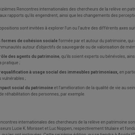
izièmes Rencontres internationales des chercheurs de la relève en patr
ux rapports qu’ils engendrent, ainsi que les changements des perception
opositions sont invitées à explorer l’un ou l’autre des différents axes su
 formes de cohésion sociale
formée par et autour du patrimoine, qui
munautés autour d’objectifs de sauvegarde ou de valorisation de mém
rôle des agents du patrimoine
, qu’ils soient experts ou bénévoles, ain
la pratique ;
requalification à usage social des immeubles patrimoniaux,
en parti
s vulnérables ;
mpact social du patrimoine
et l’amélioration de la qualité de vie au 
de réhabilitation des personnes, par exemple.
ncontres internationales des chercheurs de la relève en patrimoine sont
seurs Lucie K. Morisset et Luc Noppen, respectivement titulaire et fon
, qui les ont instiguées. Cette seizième édition, qui se tiendra à Arvida