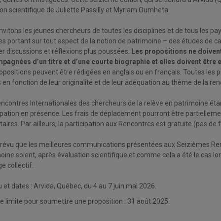
ion scientifique de Juliette Passilly et Myriam Oumheta.
nvitons les jeunes chercheurs de toutes les disciplines et de tous les 
s portant sur tout aspect de la notion de patrimoine – des études de c
er discussions et réflexions plus poussées.
Les propositions ne doivent
pagnées d’un titre et d’une courte biographie et elles doivent être
opositions peuvent être rédigées en anglais ou en français. Toutes les p
 en fonction de leur originalité et de leur adéquation au thème de la ren
ncontres Internationales des chercheurs de la relève en patrimoine éta
ipation en présence. Les frais de déplacement pourront être partielleme
aires. Par ailleurs, la participation aux Rencontres est gratuite (pas de fr
 prévu que les meilleures communications présentées aux Seizièmes Ren
oine soient, après évaluation scientifique et comme cela a été le cas 
e collectif.
u et dates : Arvida, Québec, du 4 au 7 juin mai 2026.
e limite pour soumettre une proposition : 31 août 2025.