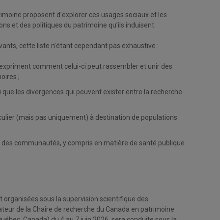
imoine proposent d’explorer ces usages sociaux et les
s et des politiques du patrimoine qu’ils induisent.
ivants, cette liste n’étant cependant pas exhaustive :
 expriment comment celui-ci peut rassembler et unir des
oires ;
si que les divergences qui peuvent exister entre la recherche
culier (mais pas uniquement) à destination de populations
sein des communautés, y compris en matière de santé publique
 organisées sous la supervision scientifique des
dateur de la Chaire de recherche du Canada en patrimoine
 (Québec, Canada) du 4 au 7 juin 2026, sera conduite sous la