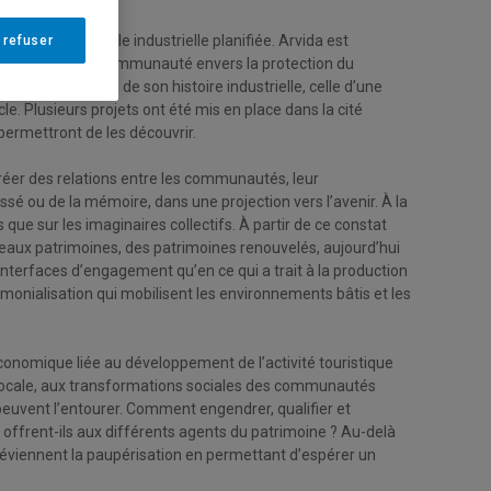
saire de cette ville industrielle planifiée. Arvida est
 refuser
gagement de la communauté envers la protection du
 la transmission de son histoire industrielle, celle d’une
. Plusieurs projets ont été mis en place dans la cité
permettront de les découvrir.
réer des relations entre les communautés, leur
ssé ou de la mémoire, dans une projection vers l’avenir. À la
 que sur les imaginaires collectifs. À partir de ce constat
veaux patrimoines, des patrimoines renouvelés, aujourd’hui
nterfaces d’engagement qu’en ce qui a trait à la production
trimonialisation qui mobilisent les environnements bâtis et les
 économique liée au développement de l’activité touristique
ori locale, aux transformations sociales des communautés
i peuvent l’entourer. Comment engendrer, qualifier et
offrent-ils aux différents agents du patrimoine ? Au-delà
réviennent la paupérisation en permettant d’espérer un