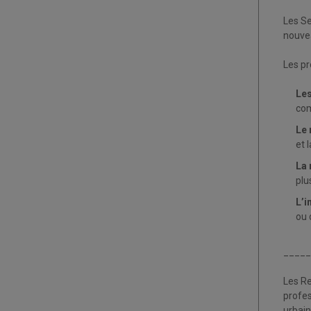
Les Se
nouvea
Les pr
Les
com
Le 
et 
La 
plu
L’i
ou 
_____
Les Re
profes
urbain