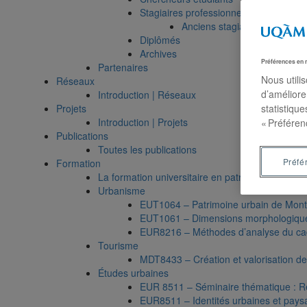
Stagiaires professionnels
Anciens stagiaires professio
Diplômés
Archives
Préférences en 
Partenaires
Nous utili
Réseaux
d’améliore
Introduction | Réseaux
Projets
statistiqu
Introduction | Projets
« Préféren
Publications
Toutes les publications
Préfé
Formation
La formation universitaire en patrimoine
Urbanisme
EUT1064 – Patrimoine urbain de Mont
EUT1061 – Dimensions morphologiques 
EUR8216 – Méthodes d’analyse du cad
Tourisme
MDT8433 – Création et valorisation de s
Études urbaines
EUR 8511 – Séminaire thématique : Requ
EUR8511 – Identités urbaines et paysag