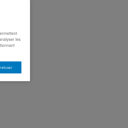
permettent
analyser les
ctionnant
 refuser