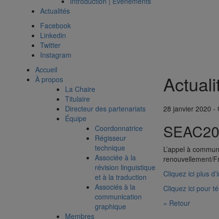
Introduction | Événements
Actualités
Facebook
Linkedin
Twitter
Instagram
Accueil
Actuali
À propos
La Chaire
Titulaire
Directeur des partenariats
28 janvier 2020 -
Équipe
SEAC202
Coordonnatrice
Régisseur
technique
L’appel à communi
Associée à la
renouvellement/Fr
révision linguistique
Cliquez ici plus d’
et à la traduction
Associés à la
Cliquez ici pour t
communication
« Retour
graphique
Membres