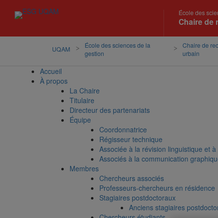
École des scie
Chaire de 
École des sciences de la
Chaire de re
UQAM
gestion
urbain
Accueil
À propos
La Chaire
Titulaire
Directeur des partenariats
Équipe
Coordonnatrice
Régisseur technique
Associée à la révision linguistique et à
Associés à la communication graphiq
Membres
Chercheurs associés
Professeurs-chercheurs en résidence
Stagiaires postdoctoraux
Anciens stagiaires postdocto
Chercheurs étudiants