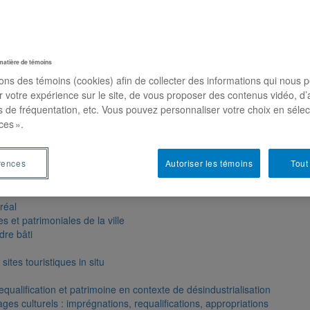
nnels
matière de témoins
sons des témoins (cookies) afin de collecter des informations qui nous 
r votre expérience sur le site, de vous proposer des contenus vidéo, d’
es de fréquentation, etc. Vous pouvez personnaliser votre choix en séle
ces ».
rences
Autoriser les témoins
Tout
réal
et patrimoniales de la ville
re bâti
ites touristiques in situ
alification et patrimoine en contexte de désindustrialisation
es culturels : imprégnations, requalifications, appropriations