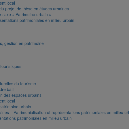
nt local
u projet de thèse en études urbaines
: axe « Patrimoine urbain »
sentations patrimoniales en milieu urbain
, gestion en patrimoine
ouristiques
urelles du tourisme
re bâti
on des espaces urbains
nt local
patrimoine urbain
ines – Patrimonialisation et représentations patrimoniales en milieu ur
entations patrimoniales en milieu urbain