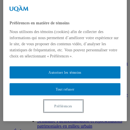
Muséologie, médiation et patrimoine
MSL9006 La patrimonialisation
Histoire de l’art
HAR2644 – Animation, communications,
gestion en patrimoine
Préférences en matière de témoins
Direction de thèses et de mémoires
Nous utilisons des témoins (cookies) afin de collecter des
Stages
Archives
informations qui nous permettent d’améliorer votre expérience sur
MDT8001 – Épistémologie des études
le site, de vous proposer des contenus vidéo, d’analyser les
touristiques
statistiques de fréquentation, etc. Vous pouvez personnaliser votre
MDT8101 – Culture et tourisme
choix en sélectionnant « Préférences ».
MSL9005 – La patrimonialisation
EUR7102 – Dimensions sociales et culturelles du
tourisme
Autoriser les témoins
EUR8216 – Méthodes d’analyse du cadre bâti
EUR8460 – Patrimoine et requalification des
espaces urbains
EUR8511 – Patrimoine et développement local
Tout refuser
EUT1065 – Gestion et valorisation du patrimoine
urbain
Séminaire d’exploration en études urbaines –
Préférences
Patrimonialisation et représentations
patrimoniales en milieu urbain
Séminaire Patrimonialisation et représentations
patrimoniales en milieu urbain