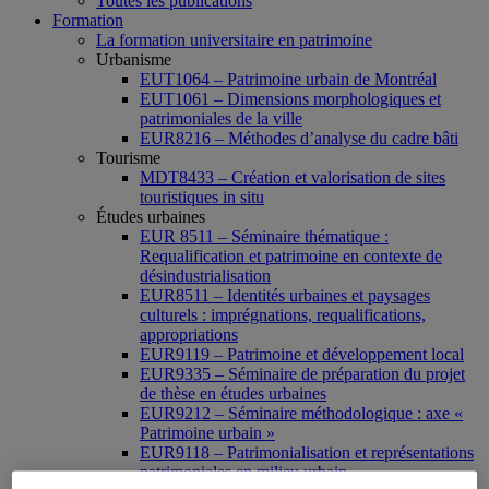
Toutes les publications
Formation
La formation universitaire en patrimoine
Urbanisme
EUT1064 – Patrimoine urbain de Montréal
EUT1061 – Dimensions morphologiques et
patrimoniales de la ville
EUR8216 – Méthodes d’analyse du cadre bâti
Tourisme
MDT8433 – Création et valorisation de sites
touristiques in situ
Études urbaines
EUR 8511 – Séminaire thématique :
Requalification et patrimoine en contexte de
désindustrialisation
EUR8511 – Identités urbaines et paysages
culturels : imprégnations, requalifications,
appropriations
EUR9119 – Patrimoine et développement local
EUR9335 – Séminaire de préparation du projet
de thèse en études urbaines
EUR9212 – Séminaire méthodologique : axe «
Patrimoine urbain »
EUR9118 – Patrimonialisation et représentations
patrimoniales en milieu urbain