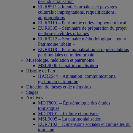
désindustrialisation
EUR8511 – Identités urbaines et paysages
culturels : imprégnations, requalifications,
appropriations
EUR9119 – Patrimoine et développement local
EUR9335 – Séminaire de préparation du projet
de thèse en études urbaines
EUR9212 – Séminaire méthodologique : axe «
Patrimoine urbain »
EUR9118 – Patrimonialisation et représentations
patrimoniales en milieu urbain
Muséologie, médiation et patrimoine
MSL9006 La patrimonialisation
Histoire de l’art
HAR2644 – Animation, communications,
gestion en patrimoine
Direction de thèses et de mémoires
Stages
Archives
MDT8001 – Épistémologie des études
touristiques
MDT8101 – Culture et tourisme
MSL9005 – La patrimonialisation
EUR7102 – Dimensions sociales et culturelles du
tourisme