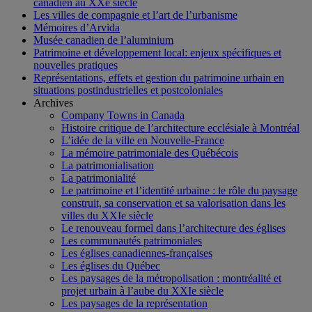
canadien au XXe siècle
Les villes de compagnie et l’art de l’urbanisme
Mémoires d’Arvida
Musée canadien de l’aluminium
Patrimoine et développement local: enjeux spécifiques et
nouvelles pratiques
Représentations, effets et gestion du patrimoine urbain en
situations postindustrielles et postcoloniales
Archives
Company Towns in Canada
Histoire critique de l’architecture ecclésiale à Montréal
L’idée de la ville en Nouvelle-France
La mémoire patrimoniale des Québécois
La patrimonialisation
La patrimonialité
Le patrimoine et l’identité urbaine : le rôle du paysage
construit, sa conservation et sa valorisation dans les
villes du XXIe siècle
Le renouveau formel dans l’architecture des églises
Les communautés patrimoniales
Les églises canadiennes-françaises
Les églises du Québec
Les paysages de la métropolisation : montréalité et
projet urbain à l’aube du XXIe siècle
Les paysages de la représentation