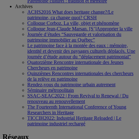
Patrimoine culturel : tradition et mémoire
Archives
ACHS2016 What does heritage change?/Le
patrimoine, ça change quoi? CRSH
Colloque Corboz. La ville, objet et phénomène
Colloque Jean-Claude Marsan. [S’]Approprier la ville
Journée d’études “Sauvegarde et valorisation du
patrimoine immobilier au Québec”
Le patrimoine face à la montée des eaux : mémoire,
identité et devenir des paysages culturels déplacés. Une
journée d’étude autour du “déplacement patrimonial”
Quatorzième Rencontre internationale des Jeunes
Chercheurs en patrimoine
Quinzièmes Rencontres internationales des chercheurs
de la relève en patrimoine
Rendez-vous du patrimoine urbain autrement
Séminaire métropolitain
SSAC-SEAC2022 | From Revival to Renewal / Du
renouveau au renouvellement
The Fourteenth International Conference of Young
Researchers in Heritage
TICCIH2022: Industrial Heritage Reloaded | Le
patrimoine industriel rechargé
Réseaux