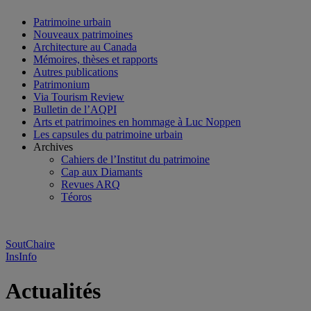
Patrimoine urbain
Nouveaux patrimoines
Architecture au Canada
Mémoires, thèses et rapports
Autres publications
Patrimonium
Via Tourism Review
Bulletin de l’AQPI
Arts et patrimoines en hommage à Luc Noppen
Les capsules du patrimoine urbain
Archives
Cahiers de l’Institut du patrimoine
Cap aux Diamants
Revues ARQ
Téoros
SoutChaire
InsInfo
Actualités