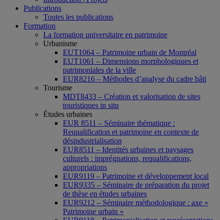
Publications
Toutes les publications
Formation
La formation universitaire en patrimoine
Urbanisme
EUT1064 – Patrimoine urbain de Montréal
EUT1061 – Dimensions morphologiques et
patrimoniales de la ville
EUR8216 – Méthodes d’analyse du cadre bâti
Tourisme
MDT8433 – Création et valorisation de sites
touristiques in situ
Études urbaines
EUR 8511 – Séminaire thématique :
Requalification et patrimoine en contexte de
désindustrialisation
EUR8511 – Identités urbaines et paysages
culturels : imprégnations, requalifications,
appropriations
EUR9119 – Patrimoine et développement local
EUR9335 – Séminaire de préparation du projet
de thèse en études urbaines
EUR9212 – Séminaire méthodologique : axe «
Patrimoine urbain »