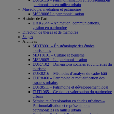
EUR9118 – Patrimonialisation et représentations
patrimoniales en milieu urbain
Muséologie, médiation et patrimoine
MSL9006 La patrimonialisation
Histoire de l’art
HAR2644 – Animation, communications,
gestion en patrimoine
Direction de thèses et de mémoires
Stages
Archives
MDT8001 – Épistémologie des études
touristiques
MDT8101 – Culture et tourisme
MSL9005 – La patrimonialisation
EUR7102 – Dimensions sociales et culturelles du
tourisme
EUR8216 – Méthodes d’analyse du cadre bâti
EUR8460 – Patrimoine et requalification des
espaces urbains
EUR8511 – Patrimoine et développement local
EUT1065 – Gestion et valorisation du patrimoine
urbain
Séminaire d’exploration en études urbaines –
Patrimonialisation et représentations
patrimoniales en milieu urbain