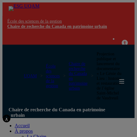
École des sciences de la gestion
Chaire de recherche du Canada en patrimoine urbain
Projection
publique et
Chaire de
lancement du
École
recherche
documentaire
des
du Canada
« Le Génie du
UQAM
sciences
en
Lieu : histoire
de la
patrimoine
et restauration
gestion
urbain
de l’église
Saint-Michel
de Vaudreuil
Chaire de recherche du Canada en patrimoine
urbain
Accueil
À propos
La Chaire