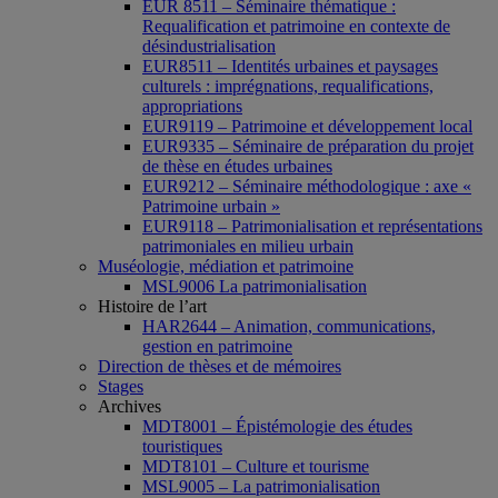
EUR 8511 – Séminaire thématique :
Requalification et patrimoine en contexte de
désindustrialisation
EUR8511 – Identités urbaines et paysages
culturels : imprégnations, requalifications,
appropriations
EUR9119 – Patrimoine et développement local
EUR9335 – Séminaire de préparation du projet
de thèse en études urbaines
EUR9212 – Séminaire méthodologique : axe «
Patrimoine urbain »
EUR9118 – Patrimonialisation et représentations
patrimoniales en milieu urbain
Muséologie, médiation et patrimoine
MSL9006 La patrimonialisation
Histoire de l’art
HAR2644 – Animation, communications,
gestion en patrimoine
Direction de thèses et de mémoires
Stages
Archives
MDT8001 – Épistémologie des études
touristiques
MDT8101 – Culture et tourisme
MSL9005 – La patrimonialisation