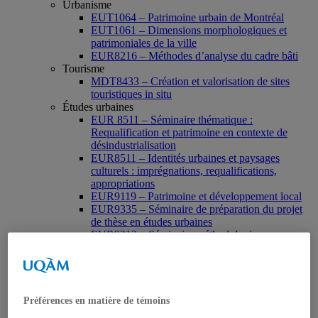
Urbanisme
EUT1064 – Patrimoine urbain de Montréal
EUT1061 – Dimensions morphologiques et
patrimoniales de la ville
EUR8216 – Méthodes d’analyse du cadre bâti
Tourisme
MDT8433 – Création et valorisation de sites
touristiques in situ
Études urbaines
EUR 8511 – Séminaire thématique :
Requalification et patrimoine en contexte de
désindustrialisation
EUR8511 – Identités urbaines et paysages
culturels : imprégnations, requalifications,
appropriations
EUR9119 – Patrimoine et développement local
EUR9335 – Séminaire de préparation du projet
de thèse en études urbaines
EUR9212 – Séminaire méthodologique : axe «
Patrimoine urbain »
EUR9118 – Patrimonialisation et représentations
patrimoniales en milieu urbain
Muséologie, médiation et patrimoine
MSL9006 La patrimonialisation
Préférences en matière de témoins
Histoire de l’art