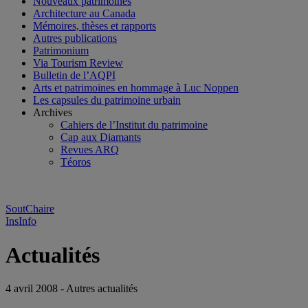
Nouveaux patrimoines
Architecture au Canada
Mémoires, thèses et rapports
Autres publications
Patrimonium
Via Tourism Review
Bulletin de l’AQPI
Arts et patrimoines en hommage à Luc Noppen
Les capsules du patrimoine urbain
Archives
Cahiers de l’Institut du patrimoine
Cap aux Diamants
Revues ARQ
Téoros
SoutChaire
InsInfo
Actualités
4 avril 2008 - Autres actualités