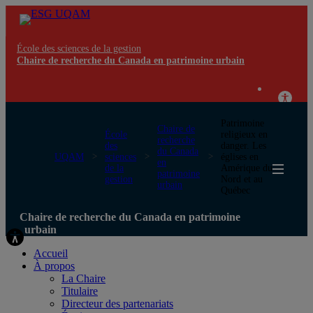
École des sciences de la gestion
Chaire de recherche du Canada en patrimoine urbain
Patrimoine
Chaire de
École
religieux en
recherche
des
danger. Les
du Canada
UQAM
sciences
églises en
en
de la
Amérique du
patrimoine
gestion
Nord et au
urbain
Québec
Chaire de recherche du Canada en patrimoine
urbain
Accueil
À propos
La Chaire
Titulaire
Directeur des partenariats