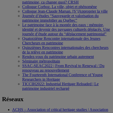
patrimoine, ça change quoi? CRSH
Colloque Corboz. La ville, objet et phénomène
Colloque Jean-Claude Marsan. [S’]Approprier la ville
Journée d’études “Sauvegarde et valorisation du
patrimoine immobilier au Québec”
Le patrimoine face à la montée des eaux : mémoire,
identité et devenir des paysages culturels déplacés. Une
journée d’étude autour du “déplacement patrimonial”
Quatorzième Rencontre internationale des Jeunes
Chercheurs en patrimoine
Quinzièmes Rencontres internationales des chercheurs
de la relève en patrimoine
Rendez-vous du patrimoine urbain autrement
Séminaire métropolitain
SSAC-SEAC2022 | From Revival to Renewal / Du
renouveau au renouvellement
The Fourteenth International Conference of Young
Researchers in Heritage
TICCIH2022: Industrial Heritage Reloaded | Le
patrimoine industriel rechargé
Réseaux
ACHS – Association of critical heritage studies | Association