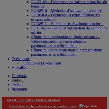
EUR7102 – Dimensions sociales et culturelles du
tourisme
EUR8216 – Méthodes d’analyse du cadre bâti
EUR8460 – Patrimoine et requalification des
espaces urbains
EUR8511 – Patrimoine et développement local
EUT1065 – Gestion et valorisation du patrimoine
urbain
Séminaire d’exploration en études urbaines –
Patrimonialisation et représentations
patrimoniales en milieu urbain
Séminaire Patrimonialisation et représentations
patrimoniales en milieu urbain
Événements
Introduction | Événements
Actualités
Facebook
Linkedin
Twitter
Instagram
UQAM -
Université du Québec à Montréal
Chaire de recherche du Canada en patrimoine urbain