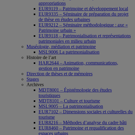
appropriations
EUR9119 – Patrimoine et développement local
EUR9335 – Séminaire de préparation du projet
de thèse en études urbaines
EUR9212 – Séminaire méthodologique : axe «
Patrimoine urbain »
EUR9118 – Patrimonialisation et représentations
patrimoniales en milieu urbain
Muséologie, médiation et patrimoine
MSL9006 La patrimonialisation
Histoire de l’art
HAR2644 – Animation, communications,
gestion en patrimoine
Direction de thèses et de mémoires
Stages
Archives
MDT8001 – Épistémologie des études
touristiques
MDT8101 – Culture et tourisme
MSL9005 – La patrimonialisation
EUR7102 – Dimensions sociales et culturelles du
tourisme
EUR8216 – Méthodes d’analyse du cadre bâti
EUR8460 – Patrimoine et requalification des
espaces urbains