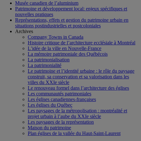
Musée canadien de l’aluminium
Patrimoine et développement local: enjeux spécifiques et
nouvelles pratiques
Représentations, effets et gestion du patrimoine urbain en
situations postindustrielles et postcoloniales
Archives
Company Towns in Canada
Histoire critique de l’architecture ecclésiale à Montréal
L’idée de la ville en Nouvelle-France
La mémoire patrimoniale des Québécois
La patrimonialisation
La patrimonialité
Le patrimoine et l’identité urbaine : le rôle du paysage
construit, sa conservation et sa valorisation dans les
villes du XXIe siècle
Le renouveau formel dans l’architecture des églises
Les communautés patrimoniales
Les églises canadiennes-françaises
Les églises du Québec
Les paysages de la métropolisation : montréalité et
projet urbain à l’aube du XXIe siècle
Les paysages de la représentation
Maison du patrimoine
Plan églises de la vallée du Haut-Saint-Laurent