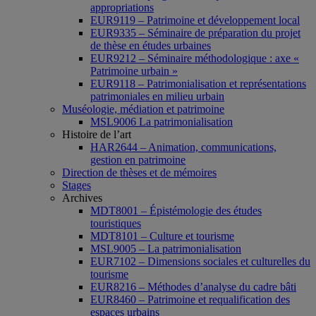
appropriations
EUR9119 – Patrimoine et développement local
EUR9335 – Séminaire de préparation du projet
de thèse en études urbaines
EUR9212 – Séminaire méthodologique : axe «
Patrimoine urbain »
EUR9118 – Patrimonialisation et représentations
patrimoniales en milieu urbain
Muséologie, médiation et patrimoine
MSL9006 La patrimonialisation
Histoire de l’art
HAR2644 – Animation, communications,
gestion en patrimoine
Direction de thèses et de mémoires
Stages
Archives
MDT8001 – Épistémologie des études
touristiques
MDT8101 – Culture et tourisme
MSL9005 – La patrimonialisation
EUR7102 – Dimensions sociales et culturelles du
tourisme
EUR8216 – Méthodes d’analyse du cadre bâti
EUR8460 – Patrimoine et requalification des
espaces urbains