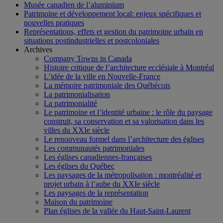
Musée canadien de l’aluminium
Patrimoine et développement local: enjeux spécifiques et
nouvelles pratiques
Représentations, effets et gestion du patrimoine urbain en
situations postindustrielles et postcoloniales
Archives
Company Towns in Canada
Histoire critique de l’architecture ecclésiale à Montréal
L’idée de la ville en Nouvelle-France
La mémoire patrimoniale des Québécois
La patrimonialisation
La patrimonialité
Le patrimoine et l’identité urbaine : le rôle du paysage
construit, sa conservation et sa valorisation dans les
villes du XXIe siècle
Le renouveau formel dans l’architecture des églises
Les communautés patrimoniales
Les églises canadiennes-françaises
Les églises du Québec
Les paysages de la métropolisation : montréalité et
projet urbain à l’aube du XXIe siècle
Les paysages de la représentation
Maison du patrimoine
Plan églises de la vallée du Haut-Saint-Laurent