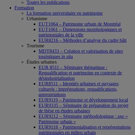
Toutes les publications
Formation
La formation universitaire en patrimoine
Urbanisme
EUT1064 – Patrimoine urbain de Montréal
EUT1061 – Dimensions morphologiques et
patrimoniales de la ville
EUR8216 – Méthodes d’analyse du cadre bâti
Tourisme
MDT8433 – Création et valorisation de sites
touristiques in situ
Études urbaines
EUR 8511 – Séminaire thématique :
Requalification et patrimoine en contexte de
désindustrialisation
EUR8511 – Identités urbaines et paysages
culturels : imprégnations, requalifications,
appropriations
EUR9119 – Patrimoine et développement local
EUR9335 – Séminaire de préparation du projet
de thèse en études urbaines
EUR9212 – Séminaire méthodologique : axe «
Patrimoine urbain »
EUR9118 – Patrimonialisation et représentations
patrimoniales en milieu urbain