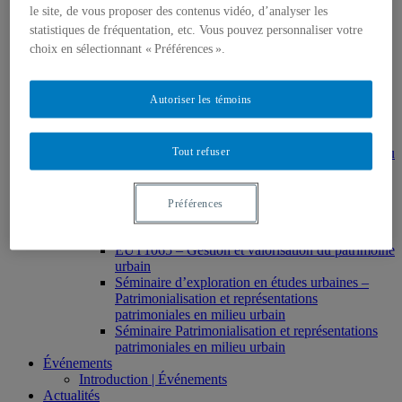
HAR2644 – Animation, communications,
le site, de vous proposer des contenus vidéo, d’analyser les
gestion en patrimoine
statistiques de fréquentation, etc. Vous pouvez personnaliser votre
Direction de thèses et de mémoires
choix en sélectionnant « Préférences ».
Stages
Archives
MDT8001 – Épistémologie des études
Autoriser les témoins
touristiques
MDT8101 – Culture et tourisme
MSL9005 – La patrimonialisation
Tout refuser
EUR7102 – Dimensions sociales et culturelles du
tourisme
EUR8216 – Méthodes d’analyse du cadre bâti
EUR8460 – Patrimoine et requalification des
Préférences
espaces urbains
EUR8511 – Patrimoine et développement local
EUT1065 – Gestion et valorisation du patrimoine
urbain
Séminaire d’exploration en études urbaines –
Patrimonialisation et représentations
patrimoniales en milieu urbain
Séminaire Patrimonialisation et représentations
patrimoniales en milieu urbain
Événements
Introduction | Événements
Actualités