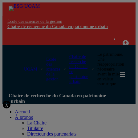
École des sciences de la gestion
Chaire de recherche du Canada en patrimoine urbain
Le patrimoine.
Chaire de
École
Une
recherche
des
réappropriation
du Canada
UQAM
sciences
nécessaire
en
de la
avant la mise
patrimoine
gestion
en valeur
urbain
touristique
Chaire de recherche du Canada en patrimoine
urbain
Accueil
À propos
La Chaire
Titulaire
Directeur des partenariats