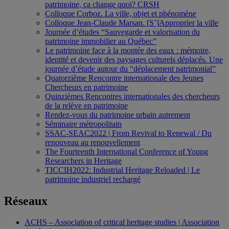
patrimoine, ça change quoi? CRSH
Colloque Corboz. La ville, objet et phénomène
Colloque Jean-Claude Marsan. [S’]Approprier la ville
Journée d’études “Sauvegarde et valorisation du
patrimoine immobilier au Québec”
Le patrimoine face à la montée des eaux : mémoire,
identité et devenir des paysages culturels déplacés. Une
journée d’étude autour du “déplacement patrimonial”
Quatorzième Rencontre internationale des Jeunes
Chercheurs en patrimoine
Quinzièmes Rencontres internationales des chercheurs
de la relève en patrimoine
Rendez-vous du patrimoine urbain autrement
Séminaire métropolitain
SSAC-SEAC2022 | From Revival to Renewal / Du
renouveau au renouvellement
The Fourteenth International Conference of Young
Researchers in Heritage
TICCIH2022: Industrial Heritage Reloaded | Le
patrimoine industriel rechargé
Réseaux
ACHS – Association of critical heritage studies | Association