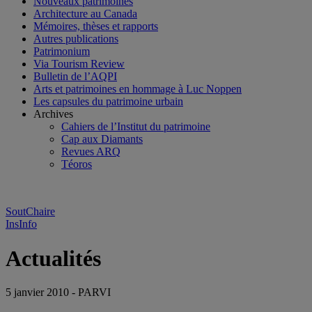
Nouveaux patrimoines
Architecture au Canada
Mémoires, thèses et rapports
Autres publications
Patrimonium
Via Tourism Review
Bulletin de l’AQPI
Arts et patrimoines en hommage à Luc Noppen
Les capsules du patrimoine urbain
Archives
Cahiers de l’Institut du patrimoine
Cap aux Diamants
Revues ARQ
Téoros
SoutChaire
InsInfo
Actualités
5 janvier 2010 - PARVI