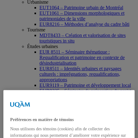
Urbanisme
EUT1064 – Patrimoine urbain de Montréal
EUT1061 – Dimensions morphologiques et
patrimoniales de la ville
EUR8216 – Méthodes d’analyse du cadre bâti
Tourisme
MDT8433 – Création et valorisation de sites
touristiques in situ
Études urbaines
EUR 8511 – Séminaire thématique :
Requalification et patrimoine en contexte de
désindustrialisation
EUR8511 – Identités urbaines et paysages
culturels : imprégnations, requalifications,
appropriations
EUR9119 – Patrimoine et développement local
EUR9335 – Séminaire de préparation du projet
de thèse en études urbaines
EUR9212 – Séminaire méthodologique : axe «
Patrimoine urbain »
EUR9118 – Patrimonialisation et représentations
patrimoniales en milieu urbain
Préférences en matière de témoins
Muséologie, médiation et patrimoine
Nous utilisons des témoins (cookies) afin de collecter des
MSL9006 La patrimonialisation
Histoire de l’art
informations qui nous permettent d’améliorer votre expérience sur