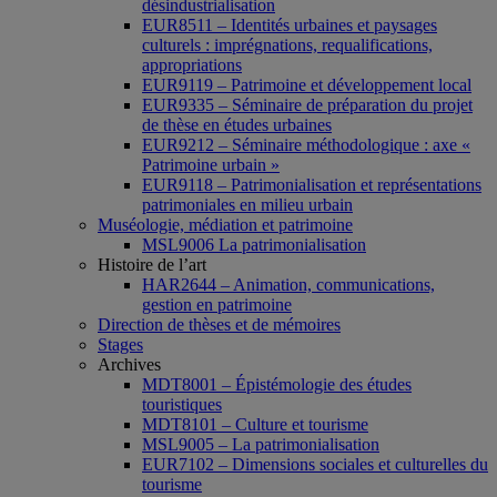
désindustrialisation
EUR8511 – Identités urbaines et paysages
culturels : imprégnations, requalifications,
appropriations
EUR9119 – Patrimoine et développement local
EUR9335 – Séminaire de préparation du projet
de thèse en études urbaines
EUR9212 – Séminaire méthodologique : axe «
Patrimoine urbain »
EUR9118 – Patrimonialisation et représentations
patrimoniales en milieu urbain
Muséologie, médiation et patrimoine
MSL9006 La patrimonialisation
Histoire de l’art
HAR2644 – Animation, communications,
gestion en patrimoine
Direction de thèses et de mémoires
Stages
Archives
MDT8001 – Épistémologie des études
touristiques
MDT8101 – Culture et tourisme
MSL9005 – La patrimonialisation
EUR7102 – Dimensions sociales et culturelles du
tourisme