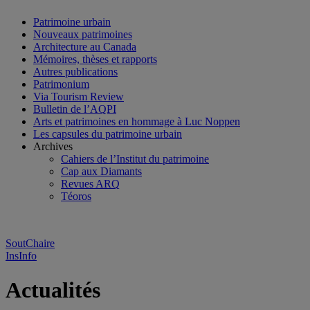
Patrimoine urbain
Nouveaux patrimoines
Architecture au Canada
Mémoires, thèses et rapports
Autres publications
Patrimonium
Via Tourism Review
Bulletin de l’AQPI
Arts et patrimoines en hommage à Luc Noppen
Les capsules du patrimoine urbain
Archives
Cahiers de l’Institut du patrimoine
Cap aux Diamants
Revues ARQ
Téoros
SoutChaire
InsInfo
Actualités