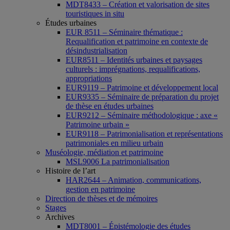
MDT8433 – Création et valorisation de sites
touristiques in situ
Études urbaines
EUR 8511 – Séminaire thématique :
Requalification et patrimoine en contexte de
désindustrialisation
EUR8511 – Identités urbaines et paysages
culturels : imprégnations, requalifications,
appropriations
EUR9119 – Patrimoine et développement local
EUR9335 – Séminaire de préparation du projet
de thèse en études urbaines
EUR9212 – Séminaire méthodologique : axe «
Patrimoine urbain »
EUR9118 – Patrimonialisation et représentations
patrimoniales en milieu urbain
Muséologie, médiation et patrimoine
MSL9006 La patrimonialisation
Histoire de l’art
HAR2644 – Animation, communications,
gestion en patrimoine
Direction de thèses et de mémoires
Stages
Archives
MDT8001 – Épistémologie des études