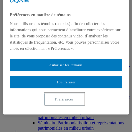
Muséologie, médiation et patrimoine
MSL9006 La patrimonialisation
Histoire de l’art
Préférences en matière de témoins
HAR2644 – Animation, communications,
gestion en patrimoine
Nous utilisons des témoins (cookies) afin de collecter des
Direction de thèses et de mémoires
informations qui nous permettent d’améliorer votre expérience sur
Stages
le site, de vous proposer des contenus vidéo, d’analyser les
Archives
statistiques de fréquentation, etc. Vous pouvez personnaliser votre
MDT8001 – Épistémologie des études
touristiques
choix en sélectionnant « Préférences ».
MDT8101 – Culture et tourisme
MSL9005 – La patrimonialisation
EUR7102 – Dimensions sociales et culturelles du
Autoriser les témoins
tourisme
EUR8216 – Méthodes d’analyse du cadre bâti
EUR8460 – Patrimoine et requalification des
Tout refuser
espaces urbains
EUR8511 – Patrimoine et développement local
EUT1065 – Gestion et valorisation du patrimoine
Préférences
urbain
Séminaire d’exploration en études urbaines –
Patrimonialisation et représentations
patrimoniales en milieu urbain
Séminaire Patrimonialisation et représentations
patrimoniales en milieu urbain