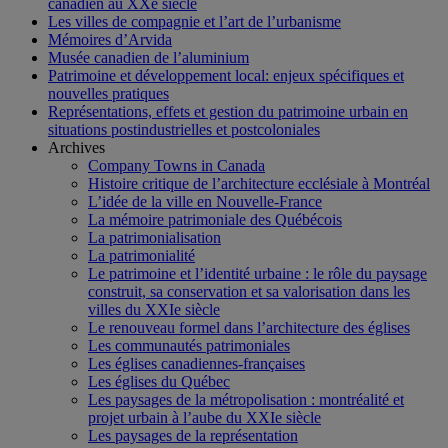
canadien au XXe siècle
Les villes de compagnie et l’art de l’urbanisme
Mémoires d’Arvida
Musée canadien de l’aluminium
Patrimoine et développement local: enjeux spécifiques et
nouvelles pratiques
Représentations, effets et gestion du patrimoine urbain en
situations postindustrielles et postcoloniales
Archives
Company Towns in Canada
Histoire critique de l’architecture ecclésiale à Montréal
L’idée de la ville en Nouvelle-France
La mémoire patrimoniale des Québécois
La patrimonialisation
La patrimonialité
Le patrimoine et l’identité urbaine : le rôle du paysage
construit, sa conservation et sa valorisation dans les
villes du XXIe siècle
Le renouveau formel dans l’architecture des églises
Les communautés patrimoniales
Les églises canadiennes-françaises
Les églises du Québec
Les paysages de la métropolisation : montréalité et
projet urbain à l’aube du XXIe siècle
Les paysages de la représentation