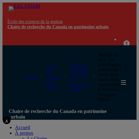
École des sciences de la gestion
Chaire de recherche du Canada en patrimoine urbain
Parution du
livre “La
Chaire de
actualización
École
recherche
patrimonial a
des
du Canada
través de la
UQAM
sciences
en
arquitectura
de la
patrimoine
contemporánea”
gestion
urbain
d’Alexandra
Georgescu
Paquin
Chaire de recherche du Canada en patrimoine
urbain
Accueil
À propos
La Chaire