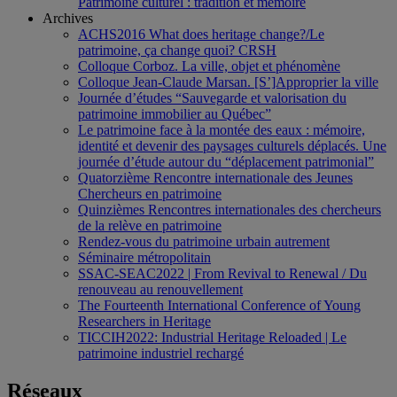
Patrimoine culturel : tradition et mémoire
Archives
ACHS2016 What does heritage change?/Le
patrimoine, ça change quoi? CRSH
Colloque Corboz. La ville, objet et phénomène
Colloque Jean-Claude Marsan. [S’]Approprier la ville
Journée d’études “Sauvegarde et valorisation du
patrimoine immobilier au Québec”
Le patrimoine face à la montée des eaux : mémoire,
identité et devenir des paysages culturels déplacés. Une
journée d’étude autour du “déplacement patrimonial”
Quatorzième Rencontre internationale des Jeunes
Chercheurs en patrimoine
Quinzièmes Rencontres internationales des chercheurs
de la relève en patrimoine
Rendez-vous du patrimoine urbain autrement
Séminaire métropolitain
SSAC-SEAC2022 | From Revival to Renewal / Du
renouveau au renouvellement
The Fourteenth International Conference of Young
Researchers in Heritage
TICCIH2022: Industrial Heritage Reloaded | Le
patrimoine industriel rechargé
Réseaux