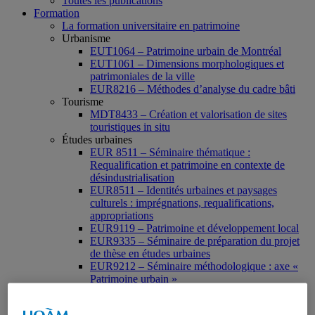
Toutes les publications
Formation
La formation universitaire en patrimoine
Urbanisme
EUT1064 – Patrimoine urbain de Montréal
EUT1061 – Dimensions morphologiques et
patrimoniales de la ville
EUR8216 – Méthodes d’analyse du cadre bâti
Tourisme
MDT8433 – Création et valorisation de sites
touristiques in situ
Études urbaines
EUR 8511 – Séminaire thématique :
Requalification et patrimoine en contexte de
désindustrialisation
EUR8511 – Identités urbaines et paysages
culturels : imprégnations, requalifications,
appropriations
EUR9119 – Patrimoine et développement local
EUR9335 – Séminaire de préparation du projet
de thèse en études urbaines
EUR9212 – Séminaire méthodologique : axe «
Patrimoine urbain »
EUR9118 – Patrimonialisation et représentations
patrimoniales en milieu urbain