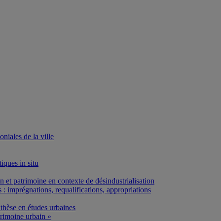
iales de la ville
iques in situ
et patrimoine en contexte de désindustrialisation
: imprégnations, requalifications, appropriations
thèse en études urbaines
rimoine urbain »