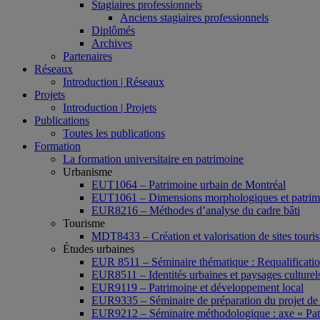
Stagiaires professionnels
Anciens stagiaires professionnels
Diplômés
Archives
Partenaires
Réseaux
Introduction | Réseaux
Projets
Introduction | Projets
Publications
Toutes les publications
Formation
La formation universitaire en patrimoine
Urbanisme
EUT1064 – Patrimoine urbain de Montréal
EUT1061 – Dimensions morphologiques et patrimon
EUR8216 – Méthodes d’analyse du cadre bâti
Tourisme
MDT8433 – Création et valorisation de sites tourist
Études urbaines
EUR 8511 – Séminaire thématique : Requalification 
EUR8511 – Identités urbaines et paysages culturels 
EUR9119 – Patrimoine et développement local
EUR9335 – Séminaire de préparation du projet de 
EUR9212 – Séminaire méthodologique : axe « Pat