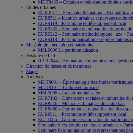
MDT8433 – Création et valorisation de sites tourist
Études urbaines
EUR 8511 – Séminaire thématique : Requalification 
EUR8511 – Identités urbaines et paysages culturels 
EUR9119 – Patrimoine et développement local
EUR9335 – Séminaire de préparation du projet de 
EUR9212 – Séminaire méthodologique : axe « Pat
EUR9118 – Patrimonialisation et représentations p
Muséologie, médiation et patrimoine
MSL9006 La patrimonialisation
Histoire de l’art
HAR2644 – Animation, communications, gestion e
Direction de thèses et de mémoires
Stages
Archives
MDT8001 – Épistémologie des études touristiques
MDT8101 – Culture et tourisme
MSL9005 – La patrimonialisation
EUR7102 – Dimensions sociales et culturelles du 
EUR8216 – Méthodes d’analyse du cadre bâti
EUR8460 – Patrimoine et requalification des espac
EUR8511 – Patrimoine et développement local
EUT1065 – Gestion et valorisation du patrimoine 
Séminaire d’exploration en études urbaines – Patrim
Séminaire Patrimonialisation et représentations pat