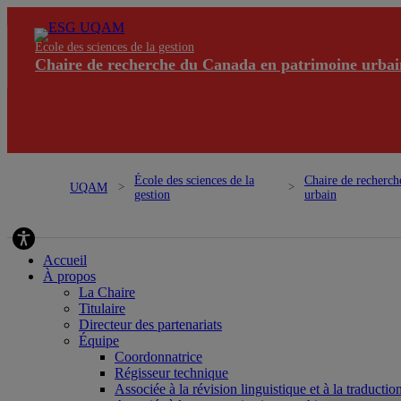
École des sciences de la gestion
Chaire de recherche du Canada en patrimoine urbai
École des sciences de la
Chaire de recherch
UQAM
gestion
urbain
Chaire de recherche du Canada en patrimoine urbain
Accueil
À propos
La Chaire
Titulaire
Directeur des partenariats
Équipe
Coordonnatrice
Régisseur technique
Associée à la révision linguistique et à la traductio