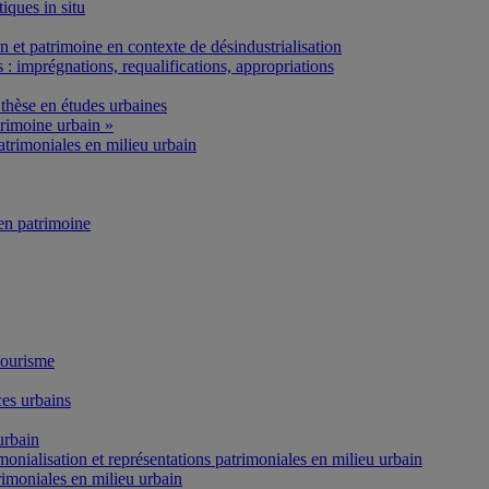
iques in situ
et patrimoine en contexte de désindustrialisation
: imprégnations, requalifications, appropriations
thèse en études urbaines
rimoine urbain »
atrimoniales en milieu urbain
n patrimoine
tourisme
es urbains
urbain
onialisation et représentations patrimoniales en milieu urbain
rimoniales en milieu urbain