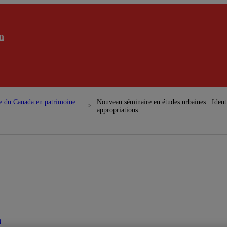
n
e du Canada en patrimoine
Nouveau séminaire en études urbaines : Identit
appropriations
n