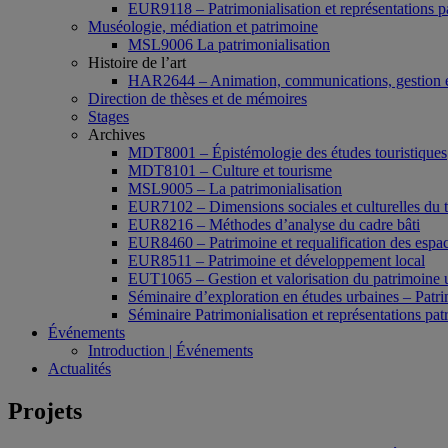
EUR9118 – Patrimonialisation et représentations p
Muséologie, médiation et patrimoine
MSL9006 La patrimonialisation
Histoire de l’art
HAR2644 – Animation, communications, gestion e
Direction de thèses et de mémoires
Stages
Archives
MDT8001 – Épistémologie des études touristiques
MDT8101 – Culture et tourisme
MSL9005 – La patrimonialisation
EUR7102 – Dimensions sociales et culturelles du 
EUR8216 – Méthodes d’analyse du cadre bâti
EUR8460 – Patrimoine et requalification des espac
EUR8511 – Patrimoine et développement local
EUT1065 – Gestion et valorisation du patrimoine 
Séminaire d’exploration en études urbaines – Patrim
Séminaire Patrimonialisation et représentations pat
Événements
Introduction | Événements
Actualités
Projets