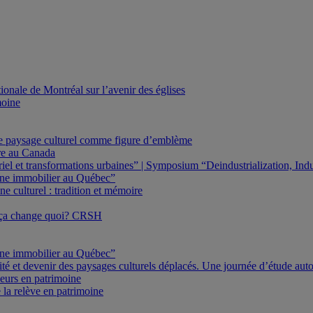
onale de Montréal sur l’avenir des églises
moine
Le paysage culturel comme figure d’emblème
ure au Canada
triel et transformations urbaines” | Symposium “Deindustrialization, In
oine immobilier au Québec”
e culturel : tradition et mémoire
 ça change quoi? CRSH
oine immobilier au Québec”
ité et devenir des paysages culturels déplacés. Une journée d’étude au
eurs en patrimoine
 la relève en patrimoine