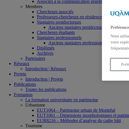
Associés à la communication graphique
Membres
Chercheurs associés
Professeurs-chercheurs en résidence
Stagiaires postdoctoraux
Anciens stagiaires postdoctoraux
Préférence
Chercheurs étudiants
Nous utilis
Stagiaires professionnels
votre expér
Anciens stagiaires professionnels
Diplômés
fréquentati
Archives
Partenaires
Réseaux
Préf
Introduction | Réseaux
Projets
Introduction | Projets
Publications
Toutes les publications
Formation
La formation universitaire en patrimoine
Urbanisme
EUT1064 – Patrimoine urbain de Montréal
EUT1061 – Dimensions morphologiques et patrimon
EUR8216 – Méthodes d’analyse du cadre bâti
Tourisme