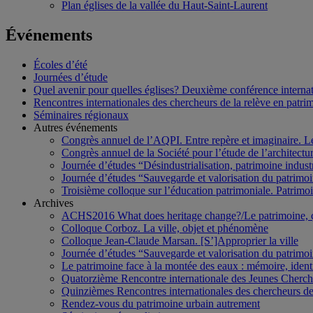
Plan églises de la vallée du Haut-Saint-Laurent
Événements
Écoles d’été
Journées d’étude
Quel avenir pour quelles églises? Deuxième conférence internati
Rencontres internationales des chercheurs de la relève en patri
Séminaires régionaux
Autres événements
Congrès annuel de l’AQPI. Entre repère et imaginaire. 
Congrès annuel de la Société pour l’étude de l’architect
Journée d’études “Désindustrialisation, patrimoine indus
Journée d’études “Sauvegarde et valorisation du patrim
Troisième colloque sur l’éducation patrimoniale. Patrimoin
Archives
ACHS2016 What does heritage change?/Le patrimoine,
Colloque Corboz. La ville, objet et phénomène
Colloque Jean-Claude Marsan. [S’]Approprier la ville
Journée d’études “Sauvegarde et valorisation du patrim
Le patrimoine face à la montée des eaux : mémoire, ident
Quatorzième Rencontre internationale des Jeunes Cherch
Quinzièmes Rencontres internationales des chercheurs de
Rendez-vous du patrimoine urbain autrement