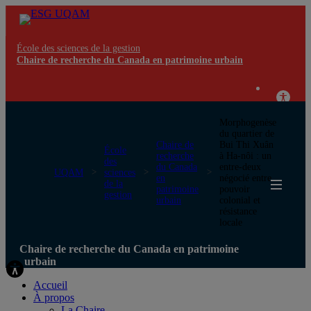
École des sciences de la gestion
Chaire de recherche du Canada en patrimoine urbain
Morphogenèse
du quartier de
Chaire de
Bui Thi Xuân
École
recherche
à Ha-nôi : un
des
du Canada
entre-deux
UQAM
sciences
en
négocié entre
de la
patrimoine
pouvoir
gestion
urbain
colonial et
résistance
locale
Chaire de recherche du Canada en patrimoine
urbain
Accueil
À propos
La Chaire