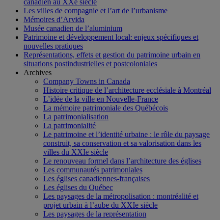
canadien au XXe siècle
Les villes de compagnie et l’art de l’urbanisme
Mémoires d’Arvida
Musée canadien de l’aluminium
Patrimoine et développement local: enjeux spécifiques et
nouvelles pratiques
Représentations, effets et gestion du patrimoine urbain en
situations postindustrielles et postcoloniales
Archives
Company Towns in Canada
Histoire critique de l’architecture ecclésiale à Montréal
L’idée de la ville en Nouvelle-France
La mémoire patrimoniale des Québécois
La patrimonialisation
La patrimonialité
Le patrimoine et l’identité urbaine : le rôle du paysage
construit, sa conservation et sa valorisation dans les
villes du XXIe siècle
Le renouveau formel dans l’architecture des églises
Les communautés patrimoniales
Les églises canadiennes-françaises
Les églises du Québec
Les paysages de la métropolisation : montréalité et
projet urbain à l’aube du XXIe siècle
Les paysages de la représentation