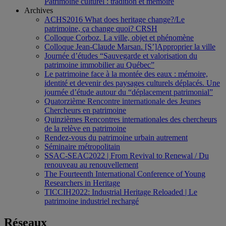
Patrimoine culturel : tradition et mémoire
Archives
ACHS2016 What does heritage change?/Le
patrimoine, ça change quoi? CRSH
Colloque Corboz. La ville, objet et phénomène
Colloque Jean-Claude Marsan. [S’]Approprier la ville
Journée d’études “Sauvegarde et valorisation du
patrimoine immobilier au Québec”
Le patrimoine face à la montée des eaux : mémoire,
identité et devenir des paysages culturels déplacés. Une
journée d’étude autour du “déplacement patrimonial”
Quatorzième Rencontre internationale des Jeunes
Chercheurs en patrimoine
Quinzièmes Rencontres internationales des chercheurs
de la relève en patrimoine
Rendez-vous du patrimoine urbain autrement
Séminaire métropolitain
SSAC-SEAC2022 | From Revival to Renewal / Du
renouveau au renouvellement
The Fourteenth International Conference of Young
Researchers in Heritage
TICCIH2022: Industrial Heritage Reloaded | Le
patrimoine industriel rechargé
Réseaux