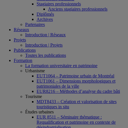
Stagiaires professionnels
Anciens stagiaires professionnels
Diplômés
Archives
Partenaires
Réseaux
Introduction | Réseaux
Projets
Introduction | Projets
Publications
Toutes les publications
Formation
La formation universitaire en patrimoine
Urbanisme
EUT1064 – Patrimoine urbain de Montréal
EUT1061 – Dimensions morphologiques et
patrimoniales de la ville
EUR8216 – Méthodes d’analyse du cadre bâti
Tourisme
MDT8433 – Création et valorisation de sites
touristiques in situ
Études urbaines
EUR 8511 – Séminaire thématique :
Requalification et patrimoine en contexte de
désindustrialisation