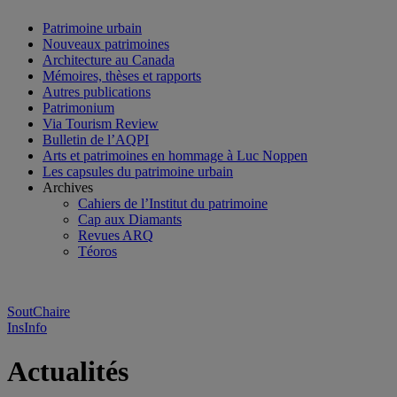
Patrimoine urbain
Nouveaux patrimoines
Architecture au Canada
Mémoires, thèses et rapports
Autres publications
Patrimonium
Via Tourism Review
Bulletin de l’AQPI
Arts et patrimoines en hommage à Luc Noppen
Les capsules du patrimoine urbain
Archives
Cahiers de l’Institut du patrimoine
Cap aux Diamants
Revues ARQ
Téoros
SoutChaire
InsInfo
Actualités