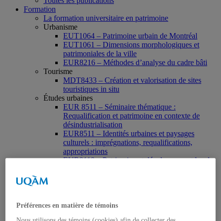
Toutes les publications
Formation
La formation universitaire en patrimoine
Urbanisme
EUT1064 – Patrimoine urbain de Montréal
EUT1061 – Dimensions morphologiques et
patrimoniales de la ville
EUR8216 – Méthodes d’analyse du cadre bâti
Tourisme
MDT8433 – Création et valorisation de sites
touristiques in situ
Études urbaines
EUR 8511 – Séminaire thématique :
Requalification et patrimoine en contexte de
désindustrialisation
EUR8511 – Identités urbaines et paysages
culturels : imprégnations, requalifications,
appropriations
EUR9119 – Patrimoine et développement local
EUR9335 – Séminaire de préparation du projet
de thèse en études urbaines
EUR9212 – Séminaire méthodologique : axe «
Patrimoine urbain »
EUR9118 – Patrimonialisation et représentations
Préférences en matière de témoins
patrimoniales en milieu urbain
Nous utilisons des témoins (cookies) afin de collecter des