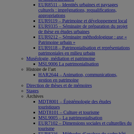
EUR8511 – Identités urbaines et paysages
culturels : imprégnations, requalifications,
appropriations
EUR9119 – Patrimoine et développement local
EUR9335 – Séminaire de préparation du projet
de thèse en études urbaines
EUR9212 – Séminaire méthodologique : axe «
Patrimoine urbain »
EUR9118 – Patrimonialisation et représentations
patrimoniales en milieu urbain
Muséologie, médiation et patrimoine
MSL9006 La patrimonialisation
Histoire de l’art
HAR2644 – Animation, communications,
gestion en patrimoine
Direction de thèses et de mémoires
Stages
Archives
MDT8001 – Épistémologie des études
touristiques
MDT8101 – Culture et tourisme
MSL9005 – La patrimonialisation
EUR7102 – Dimensions sociales et culturelles du
tourisme
EUR8216 – Méthodes d’analyse du cadre bâti