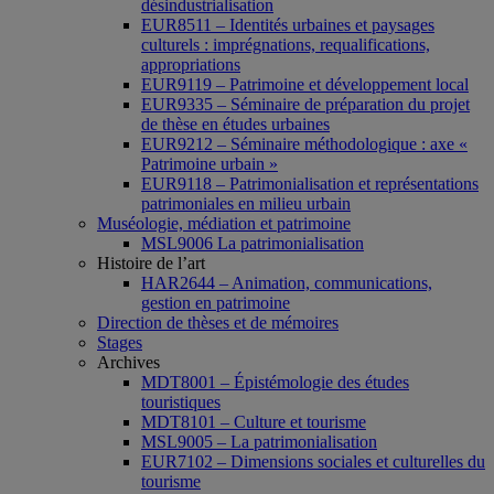
désindustrialisation
EUR8511 – Identités urbaines et paysages
culturels : imprégnations, requalifications,
appropriations
EUR9119 – Patrimoine et développement local
EUR9335 – Séminaire de préparation du projet
de thèse en études urbaines
EUR9212 – Séminaire méthodologique : axe «
Patrimoine urbain »
EUR9118 – Patrimonialisation et représentations
patrimoniales en milieu urbain
Muséologie, médiation et patrimoine
MSL9006 La patrimonialisation
Histoire de l’art
HAR2644 – Animation, communications,
gestion en patrimoine
Direction de thèses et de mémoires
Stages
Archives
MDT8001 – Épistémologie des études
touristiques
MDT8101 – Culture et tourisme
MSL9005 – La patrimonialisation
EUR7102 – Dimensions sociales et culturelles du
tourisme