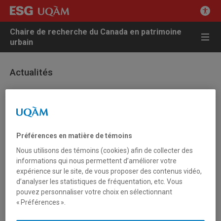
Chaire de recherche du Canada en patrimoine
urbain
Actualités
11 janvier 2017 - Autres actualités
Midi-discussion autour de l’ouvrage de Jean-
Claude Marsan
Préférences en matière de témoins
Nous utilisons des témoins (cookies) afin de collecter des
Midi-discussion du CRIEM
informations qui nous permettent d’améliorer votre
(
Centre de recherches interdisciplinaires en études
expérience sur le site, de vous proposer des contenus vidéo,
montréalaises de l’Université McGill)
d’analyser les statistiques de fréquentation, etc. Vous
Jean-Claude Marsan,
Montréal en évolution. Quatre siècles
pouvez personnaliser votre choix en sélectionnant
d’architecture et d’aménagement
, nouvelle édition (Presses de
« Préférences ».
l’Université du Québec), 2016.