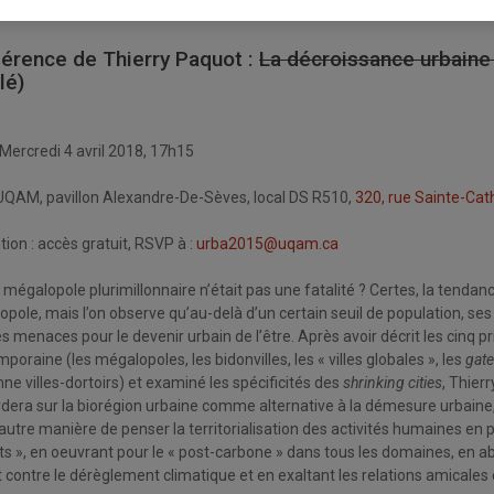
e cadre des conférences URBA 2015, le CELAT, en collaboration avec la 
érence de Thierry Paquot :
La décroissance urbaine 
lé)
 Mercredi 4 avril 2018, 17h15
 UQAM, pavillon Alexandre-De-Sèves, local DS R510,
320, rue Sainte-Cat
ption : accès gratuit, RSVP à :
urba2015@uqam.ca
la mégalopole plurimillonnaire n’était pas une fatalité ? Certes, la tenda
pole, mais l’on observe qu’au-delà d’un certain seuil de population, ses
es menaces pour le devenir urbain de l’être. Après avoir décrit les cinq 
poraine (les mégalopoles, les bidonvilles, les « villes globales », les
gat
e villes-dortoirs) et examiné les spécificités des
shrinking cities
, Thierr
rdera sur la biorégion urbaine comme alternative à la démesure urbaine, s
autre manière de penser la territorialisation des activités humaines en p
s », en oeuvrant pour le « post-carbone » dans tous les domaines, en a
t contre le dérèglement climatique et en exaltant les relations amicale