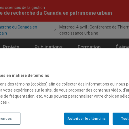
es sciences de la gestion
e de recherche du Canada en patrimoine urbain
cherche du Canada en
Mercredi 4 avril : Conférence de Thierr
bain
décroissance urbaine
Projets
Publications
Formation
Évén
ces en matière de témoins
alités
sons des témoins (cookies) afin de collecter des informations qui nous 
r votre expérience sur le site, de vous proposer des contenus vidéo, d’a
es de fréquentation, etc. Vous pouvez personnaliser votre choix en séle
ces ».
rs 2018 - Conférences
redi 4 avril : Conférence de Thierry Paquot sur la déc
érences
Autoriser les témoins
Tout