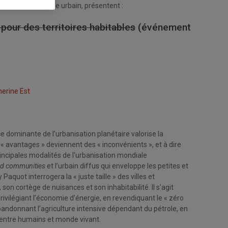
CRC en patrimoine urbain, présentent :
pour des territoires habitables
(événement
herine Est
nce dominante de l’urbanisation planétaire valorise la
 « avantages » deviennent des « inconvénients », et à dire
principales modalités de l’urbanisation mondiale
ed communities
et l’urbain diffus qui enveloppe les petites et
y Paquot interrogera la « juste taille » des villes et
on cortège de nuisances et son inhabitabilité. Il s’agit
rivilégiant l’économie d’énergie, en revendiquant le « zéro
bandonnant l’agriculture intensive dépendant du pétrole, en
s entre humains et monde vivant.