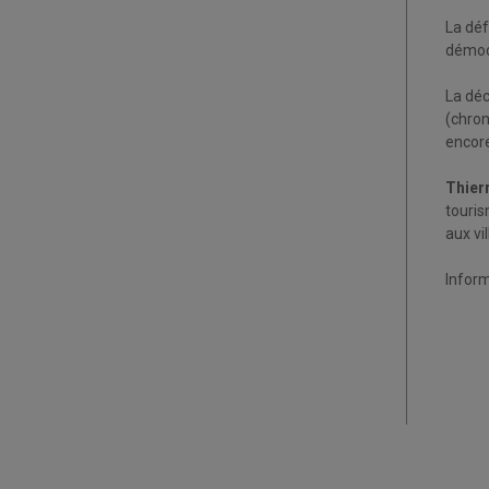
La déf
démocr
La déc
(chron
encor
Thier
touris
aux vil
Infor