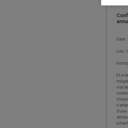
Dans l
Conf
annu
Date :
Lieu :
Inscri
Et si 
mégalo
vrai d
contem
moyenn
s’atta
d’une 
déchet
luttan