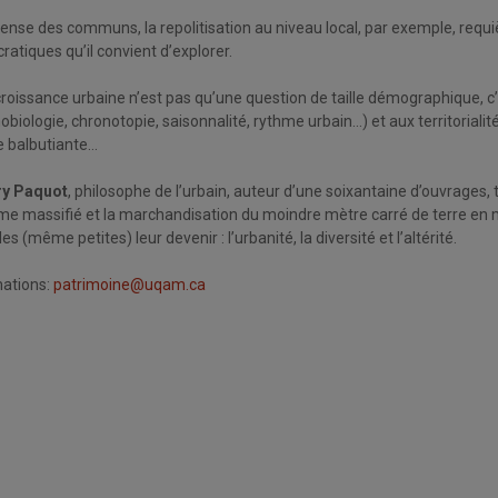
ense des communs, la repolitisation au niveau local, par exemple, requièr
atiques qu’il convient d’explorer.
roissance urbaine n’est pas qu’une question de taille démographique, c
obiologie, chronotopie, saisonnalité, rythme urbain…) et aux territorialités 
e balbutiante…
ry Paquot
, philosophe de l’urbain, auteur d’une soixantaine d’ouvrages,
me massifié et la marchandisation du moindre mètre carré de terre en m
les (même petites) leur devenir : l’urbanité, la diversité et l’altérité.
mations:
patrimoine@uqam.ca