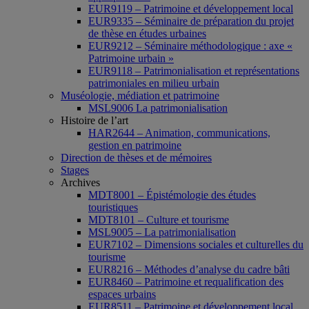
EUR9119 – Patrimoine et développement local
EUR9335 – Séminaire de préparation du projet
de thèse en études urbaines
EUR9212 – Séminaire méthodologique : axe «
Patrimoine urbain »
EUR9118 – Patrimonialisation et représentations
patrimoniales en milieu urbain
Muséologie, médiation et patrimoine
MSL9006 La patrimonialisation
Histoire de l’art
HAR2644 – Animation, communications,
gestion en patrimoine
Direction de thèses et de mémoires
Stages
Archives
MDT8001 – Épistémologie des études
touristiques
MDT8101 – Culture et tourisme
MSL9005 – La patrimonialisation
EUR7102 – Dimensions sociales et culturelles du
tourisme
EUR8216 – Méthodes d’analyse du cadre bâti
EUR8460 – Patrimoine et requalification des
espaces urbains
EUR8511 – Patrimoine et développement local