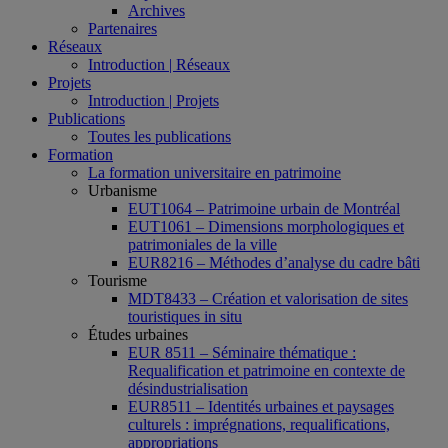
Archives
Partenaires
Réseaux
Introduction | Réseaux
Projets
Introduction | Projets
Publications
Toutes les publications
Formation
La formation universitaire en patrimoine
Urbanisme
EUT1064 – Patrimoine urbain de Montréal
EUT1061 – Dimensions morphologiques et
patrimoniales de la ville
EUR8216 – Méthodes d’analyse du cadre bâti
Tourisme
MDT8433 – Création et valorisation de sites
touristiques in situ
Études urbaines
EUR 8511 – Séminaire thématique :
Requalification et patrimoine en contexte de
désindustrialisation
EUR8511 – Identités urbaines et paysages
culturels : imprégnations, requalifications,
appropriations