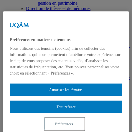
gestion en patrimoine
Direction de thèses et de mémoires
Stages
Archives
MDT8001 – Épistémologie des études
touristiques
MDT8101 – Culture et tourisme
Préférences en matière de témoins
MSL9005 – La patrimonialisation
EUR7102 – Dimensions sociales et culturelles du
Nous utilisons des témoins (cookies) afin de collecter des
tourisme
informations qui nous permettent d’améliorer votre expérience sur
EUR8216 – Méthodes d’analyse du cadre bâti
le site, de vous proposer des contenus vidéo, d’analyser les
EUR8460 – Patrimoine et requalification des
espaces urbains
statistiques de fréquentation, etc. Vous pouvez personnaliser votre
EUR8511 – Patrimoine et développement local
choix en sélectionnant « Préférences ».
EUT1065 – Gestion et valorisation du patrimoine
urbain
Séminaire d’exploration en études urbaines –
Autoriser les témoins
Patrimonialisation et représentations
patrimoniales en milieu urbain
Séminaire Patrimonialisation et représentations
Tout refuser
patrimoniales en milieu urbain
Événements
Introduction | Événements
Préférences
Actualités