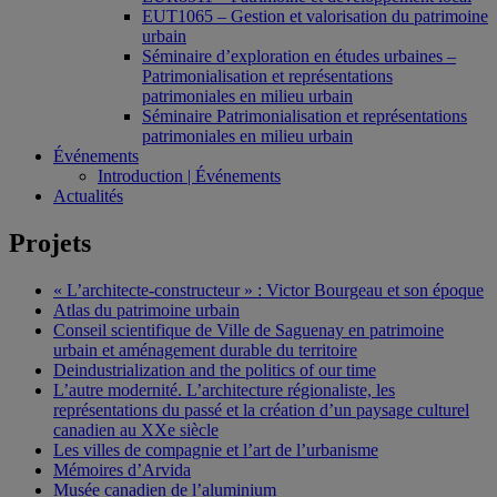
EUT1065 – Gestion et valorisation du patrimoine
urbain
Séminaire d’exploration en études urbaines –
Patrimonialisation et représentations
patrimoniales en milieu urbain
Séminaire Patrimonialisation et représentations
patrimoniales en milieu urbain
Événements
Introduction | Événements
Actualités
Projets
« L’architecte-constructeur » : Victor Bourgeau et son époque
Atlas du patrimoine urbain
Conseil scientifique de Ville de Saguenay en patrimoine
urbain et aménagement durable du territoire
Deindustrialization and the politics of our time
L’autre modernité. L’architecture régionaliste, les
représentations du passé et la création d’un paysage culturel
canadien au XXe siècle
Les villes de compagnie et l’art de l’urbanisme
Mémoires d’Arvida
Musée canadien de l’aluminium