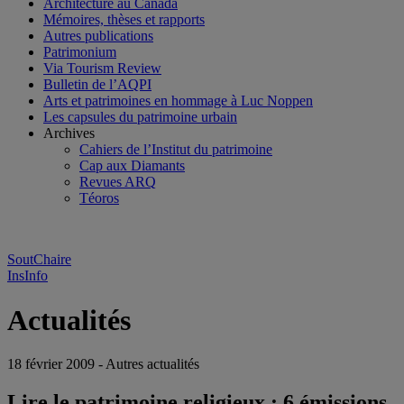
Architecture au Canada
Mémoires, thèses et rapports
Autres publications
Patrimonium
Via Tourism Review
Bulletin de l’AQPI
Arts et patrimoines en hommage à Luc Noppen
Les capsules du patrimoine urbain
Archives
Cahiers de l’Institut du patrimoine
Cap aux Diamants
Revues ARQ
Téoros
SoutChaire
InsInfo
Actualités
18 février 2009 - Autres actualités
Lire le patrimoine religieux : 6 émissions