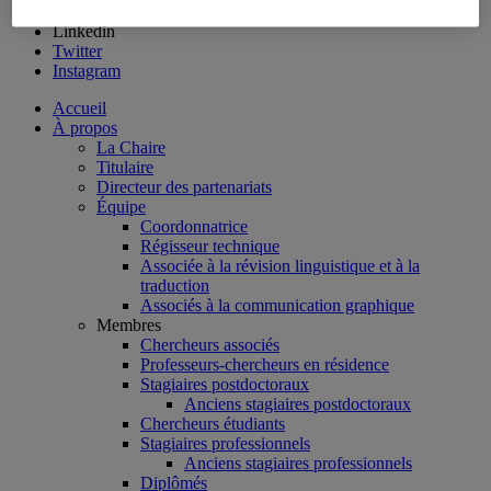
Facebook
Linkedin
Twitter
Instagram
Accueil
À propos
La Chaire
Titulaire
Directeur des partenariats
Équipe
Coordonnatrice
Régisseur technique
Associée à la révision linguistique et à la
traduction
Associés à la communication graphique
Membres
Chercheurs associés
Professeurs-chercheurs en résidence
Stagiaires postdoctoraux
Anciens stagiaires postdoctoraux
Chercheurs étudiants
Stagiaires professionnels
Anciens stagiaires professionnels
Diplômés