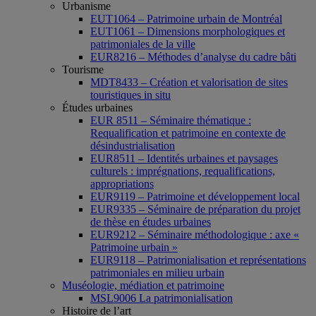
Urbanisme
EUT1064 – Patrimoine urbain de Montréal
EUT1061 – Dimensions morphologiques et
patrimoniales de la ville
EUR8216 – Méthodes d’analyse du cadre bâti
Tourisme
MDT8433 – Création et valorisation de sites
touristiques in situ
Études urbaines
EUR 8511 – Séminaire thématique :
Requalification et patrimoine en contexte de
désindustrialisation
EUR8511 – Identités urbaines et paysages
culturels : imprégnations, requalifications,
appropriations
EUR9119 – Patrimoine et développement local
EUR9335 – Séminaire de préparation du projet
de thèse en études urbaines
EUR9212 – Séminaire méthodologique : axe «
Patrimoine urbain »
EUR9118 – Patrimonialisation et représentations
patrimoniales en milieu urbain
Muséologie, médiation et patrimoine
MSL9006 La patrimonialisation
Histoire de l’art