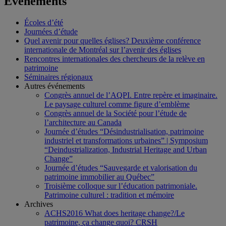
Événements
Écoles d’été
Journées d’étude
Quel avenir pour quelles églises? Deuxième conférence
internationale de Montréal sur l’avenir des églises
Rencontres internationales des chercheurs de la relève en
patrimoine
Séminaires régionaux
Autres événements
Congrès annuel de l’AQPI. Entre repère et imaginaire.
Le paysage culturel comme figure d’emblème
Congrès annuel de la Société pour l’étude de
l’architecture au Canada
Journée d’études “Désindustrialisation, patrimoine
industriel et transformations urbaines” | Symposium
“Deindustrialization, Industrial Heritage and Urban
Change”
Journée d’études “Sauvegarde et valorisation du
patrimoine immobilier au Québec”
Troisième colloque sur l’éducation patrimoniale.
Patrimoine culturel : tradition et mémoire
Archives
ACHS2016 What does heritage change?/Le
patrimoine, ça change quoi? CRSH