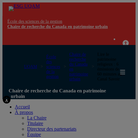
École des sciences de la gestion
Chaire de recherche du Canada en patrimoine urbain
Chaire de
Lire le
École
recherche
patrimoine
des
du Canada
religieux : 6
UQAM
sciences
en
émissions de
de la
patrimoine
60 minutes au
gestion
urbain
Canal Savoir
Chaire de recherche du Canada en patrimoine
urbain
Accueil
À propos
La Chaire
Titulaire
Directeur des partenariats
Équipe