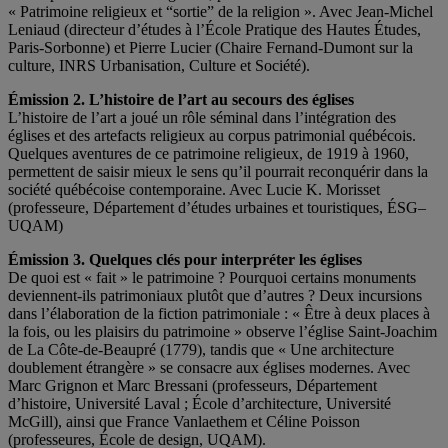
« Patrimoine religieux et “sortie” de la religion ». Avec Jean-Michel
Leniaud (directeur d’études à l’École Pratique des Hautes Études,
Paris-Sorbonne) et Pierre Lucier (Chaire Fernand-Dumont sur la
culture, INRS Urbanisation, Culture et Société).
Émission 2. L’histoire de l’art au secours des églises
L’histoire de l’art a joué un rôle séminal dans l’intégration des
églises et des artefacts religieux au corpus patrimonial québécois.
Quelques aventures de ce patrimoine religieux, de 1919 à 1960,
permettent de saisir mieux le sens qu’il pourrait reconquérir dans la
société québécoise contemporaine. Avec Lucie K. Morisset
(professeure, Département d’études urbaines et touristiques, ÉSG–
UQAM)
Émission 3. Quelques clés pour interpréter les églises
De quoi est « fait » le patrimoine ? Pourquoi certains monuments
deviennent-ils patrimoniaux plutôt que d’autres ? Deux incursions
dans l’élaboration de la fiction patrimoniale : « Être à deux places à
la fois, ou les plaisirs du patrimoine » observe l’église Saint-Joachim
de La Côte-de-Beaupré (1779), tandis que « Une architecture
doublement étrangère » se consacre aux églises modernes. Avec
Marc Grignon et Marc Bressani (professeurs, Département
d’histoire, Université Laval ; École d’architecture, Université
McGill), ainsi que France Vanlaethem et Céline Poisson
(professeures, École de design, UQAM).