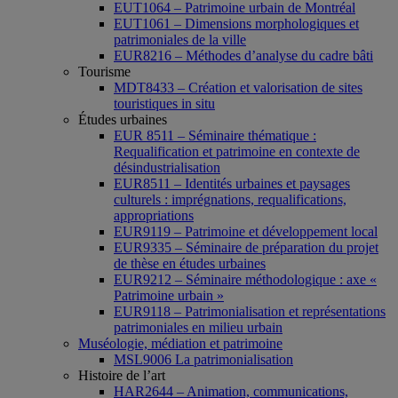
EUT1064 – Patrimoine urbain de Montréal
EUT1061 – Dimensions morphologiques et
patrimoniales de la ville
EUR8216 – Méthodes d’analyse du cadre bâti
Tourisme
MDT8433 – Création et valorisation de sites
touristiques in situ
Études urbaines
EUR 8511 – Séminaire thématique :
Requalification et patrimoine en contexte de
désindustrialisation
EUR8511 – Identités urbaines et paysages
culturels : imprégnations, requalifications,
appropriations
EUR9119 – Patrimoine et développement local
EUR9335 – Séminaire de préparation du projet
de thèse en études urbaines
EUR9212 – Séminaire méthodologique : axe «
Patrimoine urbain »
EUR9118 – Patrimonialisation et représentations
patrimoniales en milieu urbain
Muséologie, médiation et patrimoine
MSL9006 La patrimonialisation
Histoire de l’art
HAR2644 – Animation, communications,