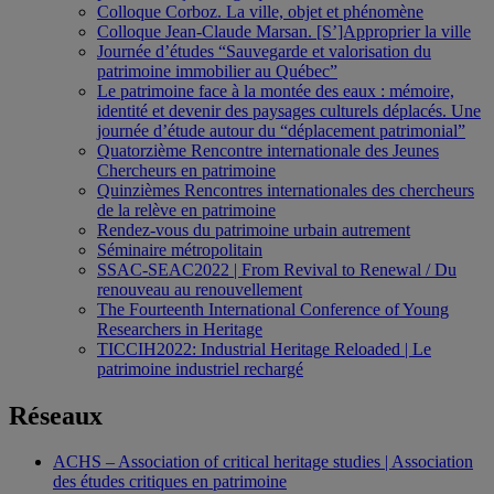
Colloque Corboz. La ville, objet et phénomène
Colloque Jean-Claude Marsan. [S’]Approprier la ville
Journée d’études “Sauvegarde et valorisation du
patrimoine immobilier au Québec”
Le patrimoine face à la montée des eaux : mémoire,
identité et devenir des paysages culturels déplacés. Une
journée d’étude autour du “déplacement patrimonial”
Quatorzième Rencontre internationale des Jeunes
Chercheurs en patrimoine
Quinzièmes Rencontres internationales des chercheurs
de la relève en patrimoine
Rendez-vous du patrimoine urbain autrement
Séminaire métropolitain
SSAC-SEAC2022 | From Revival to Renewal / Du
renouveau au renouvellement
The Fourteenth International Conference of Young
Researchers in Heritage
TICCIH2022: Industrial Heritage Reloaded | Le
patrimoine industriel rechargé
Réseaux
ACHS – Association of critical heritage studies | Association
des études critiques en patrimoine