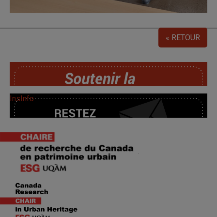
« RETOUR
SoutChaire
InsInfo
.