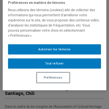
Préférences en matière de témoins
Nous utilisons des témoins (cookies) afin de collecter des
informations qui nous permettent d’améliorer votre
expérience sur le site, de vous proposer des contenus vidéo,
d’analyser les statistiques de fréquentation, etc. Vous
pouvez personnaliser votre choix en sélectionnant
« Préférences ».
Autoriser les témoins
Tout refuser
7 Décembre 2022 - Conférences
Préférences
Les chercheuses de la Chaire au 6e congrès de
l’Association of Critical Heritage Studies à
Santiago, Chili
Dans le cadre du 6e congrès de l’Association of Critical Heritage