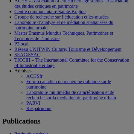
ACHS – Association of critical heritage studies | Association
des études critiques en patrimoine
Centre communautaire Sainte-Brigide
Groupe de recherche sur l’éducation et les musées
Laboratoire d’analyse et de médiation spatialisées du
patrimoine urbain
Master Erasmus Mundus Techniques, Patrimoines et
Territoires de l’Industrie
P3local
Réseau UNITWIN Culture, Tourisme et Développement
SEAC/SSAC
TICCIH – The International Committee for the Conservation
of Industrial Heritage
Archives
ACHSfr
Forum canadien de recherche publique sur le
patrimoine
Laboratoire multimédia de caractérisation et de
recherche sur la médiation du patrimoine urbain
PARVI
Respatrimoni
Publications
Patrimoine urbain