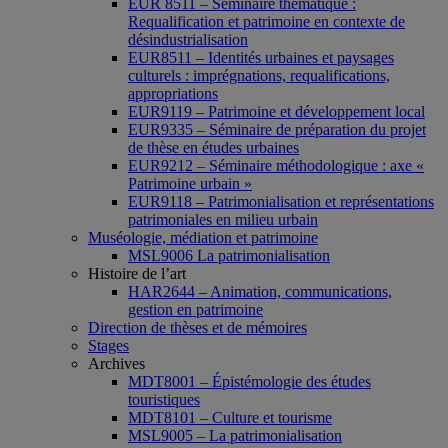
EUR 8511 – Séminaire thématique :
Requalification et patrimoine en contexte de
désindustrialisation
EUR8511 – Identités urbaines et paysages
culturels : imprégnations, requalifications,
appropriations
EUR9119 – Patrimoine et développement local
EUR9335 – Séminaire de préparation du projet
de thèse en études urbaines
EUR9212 – Séminaire méthodologique : axe «
Patrimoine urbain »
EUR9118 – Patrimonialisation et représentations
patrimoniales en milieu urbain
Muséologie, médiation et patrimoine
MSL9006 La patrimonialisation
Histoire de l’art
HAR2644 – Animation, communications,
gestion en patrimoine
Direction de thèses et de mémoires
Stages
Archives
MDT8001 – Épistémologie des études
touristiques
MDT8101 – Culture et tourisme
MSL9005 – La patrimonialisation