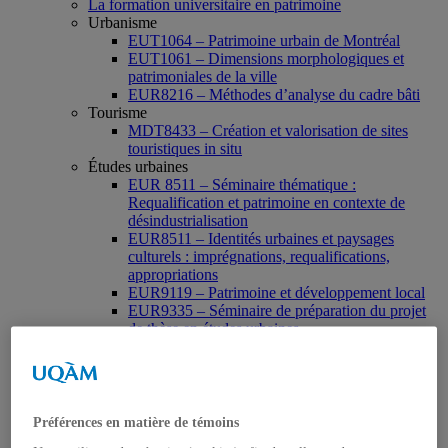
La formation universitaire en patrimoine
Urbanisme
EUT1064 – Patrimoine urbain de Montréal
EUT1061 – Dimensions morphologiques et
patrimoniales de la ville
EUR8216 – Méthodes d’analyse du cadre bâti
Tourisme
MDT8433 – Création et valorisation de sites
touristiques in situ
Études urbaines
EUR 8511 – Séminaire thématique :
Requalification et patrimoine en contexte de
désindustrialisation
EUR8511 – Identités urbaines et paysages
culturels : imprégnations, requalifications,
appropriations
EUR9119 – Patrimoine et développement local
EUR9335 – Séminaire de préparation du projet
de thèse en études urbaines
EUR9212 – Séminaire méthodologique : axe «
Patrimoine urbain »
EUR9118 – Patrimonialisation et représentations
patrimoniales en milieu urbain
Muséologie, médiation et patrimoine
Préférences en matière de témoins
MSL9006 La patrimonialisation