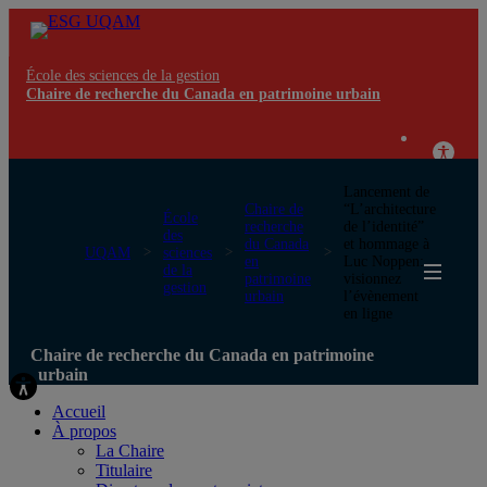
École des sciences de la gestion
Chaire de recherche du Canada en patrimoine urbain
Lancement de
Chaire de
“L’architecture
École
recherche
de l’identité”
des
du Canada
et hommage à
UQAM
sciences
en
Luc Noppen:
de la
patrimoine
visionnez
gestion
urbain
l’évènement
en ligne
Chaire de recherche du Canada en patrimoine
urbain
Accueil
À propos
La Chaire
Titulaire