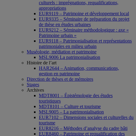
culturels : imprégnations, requalifications,
appropriations
EUR9119 – Patrimoine et développement local
EUR9335 – Séminaire de préparation du projet
de thèse en études urbaines
EUR9212 – Séminaire méthodologique : axe «
Patrimoine urbain »
EUR9118 – Patrimonialisation et représentations
patrimoniales en milieu urbain
Muséologie, médiation et patrimoine
MSL9006 La patrimonialisation
Histoire de l’art
HAR2644 – Animation, communications,
gestion en patrimoine
Direction de thèses et de mémoires
Stages
Archives
MDT8001 – Épistémologie des études
touristiques
MDT8101 – Culture et tourisme
MSL9005 – La patrimonialisation
EUR7102 – Dimensions sociales et culturelles du
tourisme
EUR8216 – Méthodes d’analyse du cadre bâti
EUR8460 – Patrimoine et requalification des