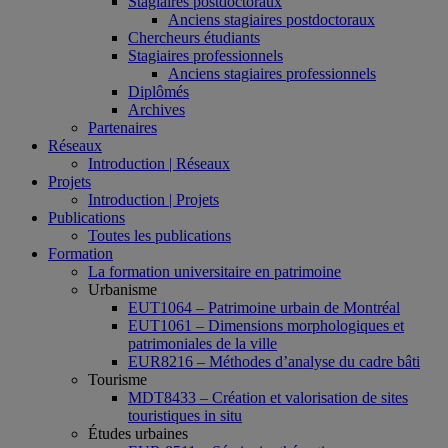
Stagiaires postdoctoraux
Anciens stagiaires postdoctoraux
Chercheurs étudiants
Stagiaires professionnels
Anciens stagiaires professionnels
Diplômés
Archives
Partenaires
Réseaux
Introduction | Réseaux
Projets
Introduction | Projets
Publications
Toutes les publications
Formation
La formation universitaire en patrimoine
Urbanisme
EUT1064 – Patrimoine urbain de Montréal
EUT1061 – Dimensions morphologiques et
patrimoniales de la ville
EUR8216 – Méthodes d’analyse du cadre bâti
Tourisme
MDT8433 – Création et valorisation de sites
touristiques in situ
Études urbaines