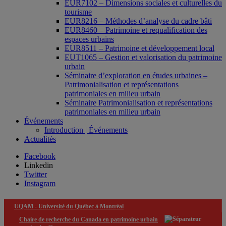
EUR7102 – Dimensions sociales et culturelles du
tourisme
EUR8216 – Méthodes d’analyse du cadre bâti
EUR8460 – Patrimoine et requalification des
espaces urbains
EUR8511 – Patrimoine et développement local
EUT1065 – Gestion et valorisation du patrimoine
urbain
Séminaire d’exploration en études urbaines –
Patrimonialisation et représentations
patrimoniales en milieu urbain
Séminaire Patrimonialisation et représentations
patrimoniales en milieu urbain
Événements
Introduction | Événements
Actualités
Facebook
Linkedin
Twitter
Instagram
UQAM -
Université du Québec à Montréal
Chaire de recherche du Canada en patrimoine urbain