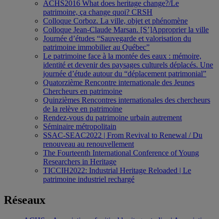
ACHS2016 What does heritage change?/Le
patrimoine, ça change quoi? CRSH
Colloque Corboz. La ville, objet et phénomène
Colloque Jean-Claude Marsan. [S’]Approprier la ville
Journée d’études “Sauvegarde et valorisation du
patrimoine immobilier au Québec”
Le patrimoine face à la montée des eaux : mémoire,
identité et devenir des paysages culturels déplacés. Une
journée d’étude autour du “déplacement patrimonial”
Quatorzième Rencontre internationale des Jeunes
Chercheurs en patrimoine
Quinzièmes Rencontres internationales des chercheurs
de la relève en patrimoine
Rendez-vous du patrimoine urbain autrement
Séminaire métropolitain
SSAC-SEAC2022 | From Revival to Renewal / Du
renouveau au renouvellement
The Fourteenth International Conference of Young
Researchers in Heritage
TICCIH2022: Industrial Heritage Reloaded | Le
patrimoine industriel rechargé
Réseaux