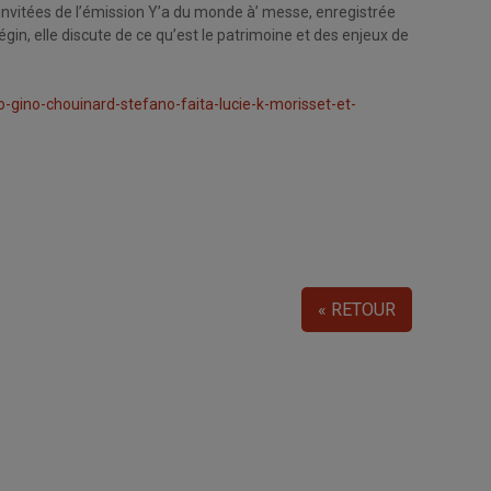
tre invitées de l’émission Y’a du monde à’ messe, enregistrée
in, elle discute de ce qu’est le patrimoine et des enjeux de
gino-chouinard-stefano-faita-lucie-k-morisset-et-
« RETOUR