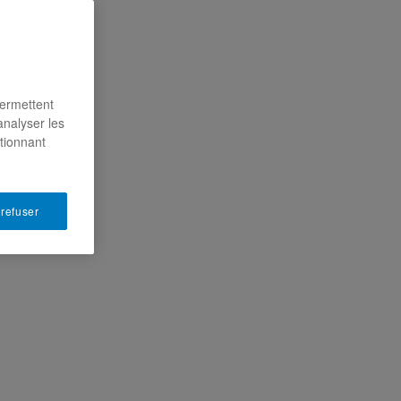
permettent
analyser les
ctionnant
 refuser