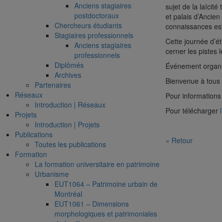
Anciens stagiaires
sujet de la laïci
postdoctoraux
et palais d’Ancien
Chercheurs étudiants
connaissances est
Stagiaires professionnels
Cette journée d’é
Anciens stagiaires
cerner les pistes 
professionnels
Diplômés
Événement organi
Archives
Bienvenue à tous e
Partenaires
Réseaux
Pour informations
Introduction | Réseaux
Pour télécharger
l
Projets
Introduction | Projets
Publications
« Retour
Toutes les publications
Formation
La formation universitaire en patrimoine
Urbanisme
EUT1064 – Patrimoine urbain de
Montréal
EUT1061 – Dimensions
morphologiques et patrimoniales