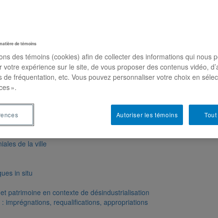
matière de témoins
sons des témoins (cookies) afin de collecter des informations qui nous 
r votre expérience sur le site, de vous proposer des contenus vidéo, d’
es de fréquentation, etc. Vous pouvez personnaliser votre choix en séle
ces ».
rences
Autoriser les témoins
Tout
les de la ville
ues in situ
t patrimoine en contexte de désindustrialisation
: imprégnations, requalifications, appropriations