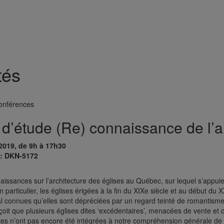
tés
onférences
d’étude (Re) connaissance de l’a
 2019, de 9h à 17h30
 : DKN-5172
naissances sur l’architecture des églises au Québec, sur lequel s’appu
n particulier, les églises érigées à la fin du XIX
e
siècle et au début du 
al connues qu’elles sont dépréciées par un regard teinté de romantisme,
çoit que plusieurs églises dites ‘excédentaires’, menacées de vente et 
es n’ont pas encore été intégrées à notre compréhension générale de l’