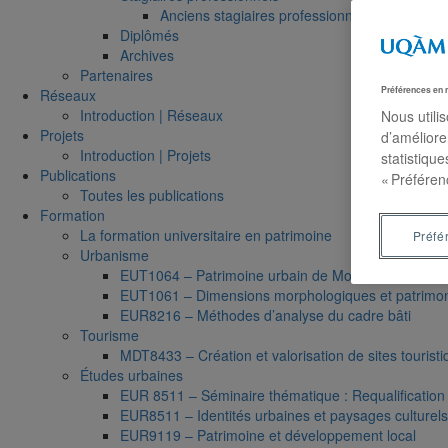
Anciens stagiaires professionnels
Diplômés
Archives
Partenaires
Préférences en 
Réseaux
Introduction | Réseaux
Nous utili
Projets
d’améliore
Introduction | Projets
statistiqu
Publications
« Préféren
Toutes les publications
Formation
La formation universitaire en patrimoine
Préfé
Urbanisme
EUT1064 – Patrimoine urbain de Montréal
EUT1061 – Dimensions morphologiques et patrimonia
EUR8216 – Méthodes d’analyse du cadre bâti
Tourisme
MDT8433 – Création et valorisation de sites touristiq
Études urbaines
EUR 8511 – Séminaire thématique : Requalification e
EUR8511 – Identités urbaines et paysages culturels 
EUR9119 – Patrimoine et développement local