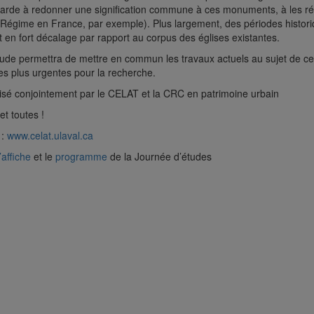
té tarde à redonner une signification commune à ces monuments, à les ré
 Régime en France, par exemple). Plus largement, des périodes historiqu
 en fort décalage par rapport au corpus des églises existantes.
tude permettra de mettre en commun les travaux actuels au sujet de ce
les plus urgentes pour la recherche.
sé conjointement par le CELAT et la CRC en patrimoine urbain
t toutes !
 :
www.celat.ulaval.ca
’affiche
et le
programme
de la Journée d’études