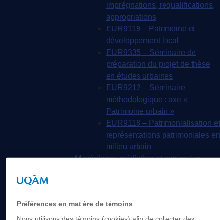
imprégnations, requalifications,
appropriations
EUR9119 – Patrimoine et
développement local
EUR9335 – Séminaire de
préparation du projet de thèse
en études urbaines
EUR9212 – Séminaire
méthodologique : axe «
Patrimoine urbain »
EUR9118 – Patrimonialisation et
représentations patrimoniales en
milieu urbain
Muséologie, médiation et patrimoine
MSL9006 La patrimonialisation
Histoire de l’art
HAR2644 – Animation,
Préférences en matière de témoins
communications, gestion en
patrimoine
Nous utilisons des témoins (cookies) afin de collecter des