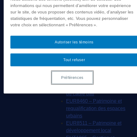
informations qui nous permettent d’améliorer votre expérience
Direction de thèses et de mémoires
sur le site, de vous proposer des contenus vidéo, d’analyser les
Stages
statistiques de fréquentation, etc. Vous pouvez personnaliser
Archives
votre choix en sélectionnant « Préférences ».
MDT8001 – Épistémologie des
études touristiques
MDT8101 – Culture et tourisme
Autoriser les témoins
MSL9005 – La
patrimonialisation
Tout refuser
EUR7102 – Dimensions
sociales et culturelles du
Préférences
tourisme
EUR8216 – Méthodes d’analyse
du cadre bâti
EUR8460 – Patrimoine et
requalification des espaces
urbains
EUR8511 – Patrimoine et
développement local