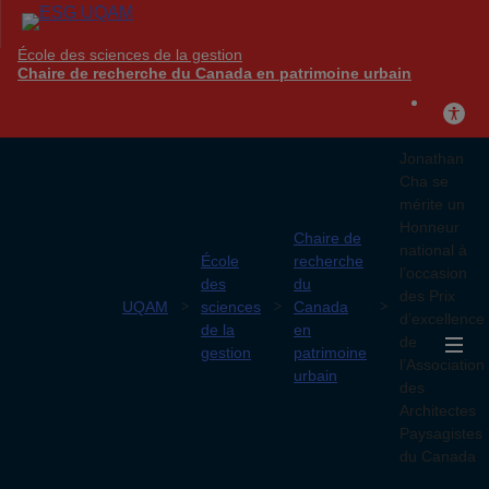
École des sciences de la gestion
Chaire de recherche du Canada en patrimoine urbain
Jonathan
Cha se
mérite un
Honneur
Chaire de
national à
École
recherche
l’occasion
des
du
des Prix
UQAM
sciences
Canada
d’excellence
de la
en
de
gestion
patrimoine
l’Association
urbain
des
Architectes
Paysagistes
du Canada