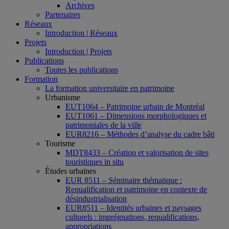
Archives
Partenaires
Réseaux
Introduction | Réseaux
Projets
Introduction | Projets
Publications
Toutes les publications
Formation
La formation universitaire en patrimoine
Urbanisme
EUT1064 – Patrimoine urbain de Montréal
EUT1061 – Dimensions morphologiques et
patrimoniales de la ville
EUR8216 – Méthodes d’analyse du cadre bâti
Tourisme
MDT8433 – Création et valorisation de sites
touristiques in situ
Études urbaines
EUR 8511 – Séminaire thématique :
Requalification et patrimoine en contexte de
désindustrialisation
EUR8511 – Identités urbaines et paysages
culturels : imprégnations, requalifications,
appropriations