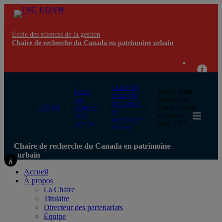
École des sciences de la gestion
Chaire de recherche du Canada en patrimoine urbain
Chaire de
École
Jessica Roda,
recherche
des
lauréate du
du Canada
UQAM
sciences
Fonds Société
en
de la
et culture —
patrimoine
gestion
mars 2015
urbain
Chaire de recherche du Canada en patrimoine
urbain
Accueil
À propos
La Chaire
Titulaire
Directeur des partenariats
Équipe