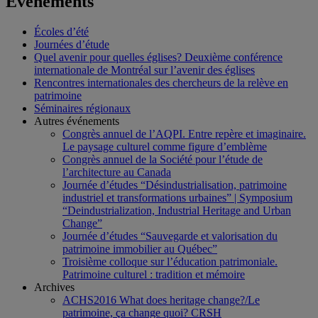
Événements
Écoles d’été
Journées d’étude
Quel avenir pour quelles églises? Deuxième conférence
internationale de Montréal sur l’avenir des églises
Rencontres internationales des chercheurs de la relève en
patrimoine
Séminaires régionaux
Autres événements
Congrès annuel de l’AQPI. Entre repère et imaginaire.
Le paysage culturel comme figure d’emblème
Congrès annuel de la Société pour l’étude de
l’architecture au Canada
Journée d’études “Désindustrialisation, patrimoine
industriel et transformations urbaines” | Symposium
“Deindustrialization, Industrial Heritage and Urban
Change”
Journée d’études “Sauvegarde et valorisation du
patrimoine immobilier au Québec”
Troisième colloque sur l’éducation patrimoniale.
Patrimoine culturel : tradition et mémoire
Archives
ACHS2016 What does heritage change?/Le
patrimoine, ça change quoi? CRSH