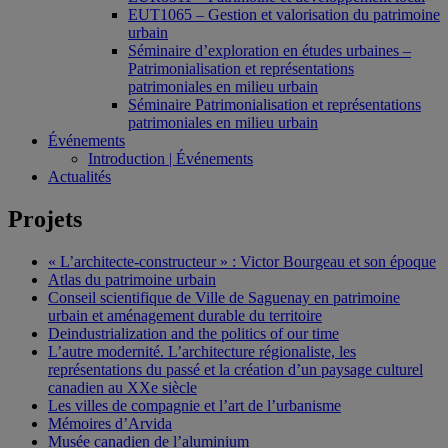
EUT1065 – Gestion et valorisation du patrimoine
urbain
Séminaire d’exploration en études urbaines –
Patrimonialisation et représentations
patrimoniales en milieu urbain
Séminaire Patrimonialisation et représentations
patrimoniales en milieu urbain
Événements
Introduction | Événements
Actualités
Projets
« L’architecte-constructeur » : Victor Bourgeau et son époque
Atlas du patrimoine urbain
Conseil scientifique de Ville de Saguenay en patrimoine
urbain et aménagement durable du territoire
Deindustrialization and the politics of our time
L’autre modernité. L’architecture régionaliste, les
représentations du passé et la création d’un paysage culturel
canadien au XXe siècle
Les villes de compagnie et l’art de l’urbanisme
Mémoires d’Arvida
Musée canadien de l’aluminium