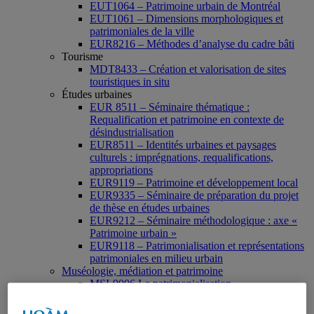
EUT1064 – Patrimoine urbain de Montréal
EUT1061 – Dimensions morphologiques et
patrimoniales de la ville
EUR8216 – Méthodes d’analyse du cadre bâti
Tourisme
MDT8433 – Création et valorisation de sites
touristiques in situ
Études urbaines
EUR 8511 – Séminaire thématique :
Requalification et patrimoine en contexte de
désindustrialisation
EUR8511 – Identités urbaines et paysages
culturels : imprégnations, requalifications,
appropriations
EUR9119 – Patrimoine et développement local
EUR9335 – Séminaire de préparation du projet
de thèse en études urbaines
EUR9212 – Séminaire méthodologique : axe «
Patrimoine urbain »
EUR9118 – Patrimonialisation et représentations
patrimoniales en milieu urbain
Muséologie, médiation et patrimoine
MSL9006 La patrimonialisation
Histoire de l’art
HAR2644 – Animation, communications,