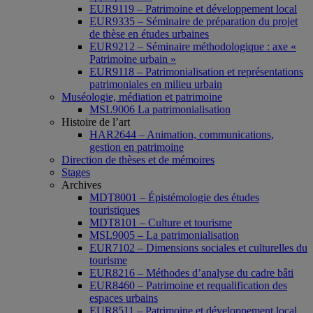
EUR9119 – Patrimoine et développement local
EUR9335 – Séminaire de préparation du projet
de thèse en études urbaines
EUR9212 – Séminaire méthodologique : axe «
Patrimoine urbain »
EUR9118 – Patrimonialisation et représentations
patrimoniales en milieu urbain
Muséologie, médiation et patrimoine
MSL9006 La patrimonialisation
Histoire de l’art
HAR2644 – Animation, communications,
gestion en patrimoine
Direction de thèses et de mémoires
Stages
Archives
MDT8001 – Épistémologie des études
touristiques
MDT8101 – Culture et tourisme
MSL9005 – La patrimonialisation
EUR7102 – Dimensions sociales et culturelles du
tourisme
EUR8216 – Méthodes d’analyse du cadre bâti
EUR8460 – Patrimoine et requalification des
espaces urbains
EUR8511 – Patrimoine et développement local