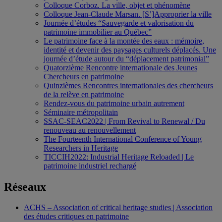
Colloque Corboz. La ville, objet et phénomène
Colloque Jean-Claude Marsan. [S’]Approprier la ville
Journée d’études “Sauvegarde et valorisation du
patrimoine immobilier au Québec”
Le patrimoine face à la montée des eaux : mémoire,
identité et devenir des paysages culturels déplacés. Une
journée d’étude autour du “déplacement patrimonial”
Quatorzième Rencontre internationale des Jeunes
Chercheurs en patrimoine
Quinzièmes Rencontres internationales des chercheurs
de la relève en patrimoine
Rendez-vous du patrimoine urbain autrement
Séminaire métropolitain
SSAC-SEAC2022 | From Revival to Renewal / Du
renouveau au renouvellement
The Fourteenth International Conference of Young
Researchers in Heritage
TICCIH2022: Industrial Heritage Reloaded | Le
patrimoine industriel rechargé
Réseaux
ACHS – Association of critical heritage studies | Association
des études critiques en patrimoine