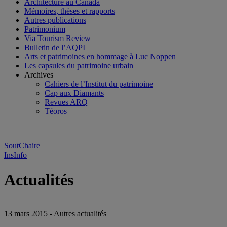
Architecture au Canada
Mémoires, thèses et rapports
Autres publications
Patrimonium
Via Tourism Review
Bulletin de l’AQPI
Arts et patrimoines en hommage à Luc Noppen
Les capsules du patrimoine urbain
Archives
Cahiers de l’Institut du patrimoine
Cap aux Diamants
Revues ARQ
Téoros
SoutChaire
InsInfo
Actualités
13 mars 2015 - Autres actualités