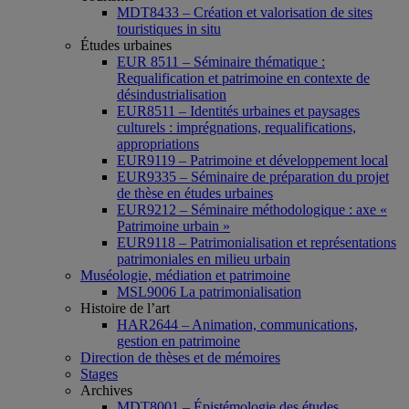
MDT8433 – Création et valorisation de sites
touristiques in situ
Études urbaines
EUR 8511 – Séminaire thématique :
Requalification et patrimoine en contexte de
désindustrialisation
EUR8511 – Identités urbaines et paysages
culturels : imprégnations, requalifications,
appropriations
EUR9119 – Patrimoine et développement local
EUR9335 – Séminaire de préparation du projet
de thèse en études urbaines
EUR9212 – Séminaire méthodologique : axe «
Patrimoine urbain »
EUR9118 – Patrimonialisation et représentations
patrimoniales en milieu urbain
Muséologie, médiation et patrimoine
MSL9006 La patrimonialisation
Histoire de l’art
HAR2644 – Animation, communications,
gestion en patrimoine
Direction de thèses et de mémoires
Stages
Archives
MDT8001 – Épistémologie des études