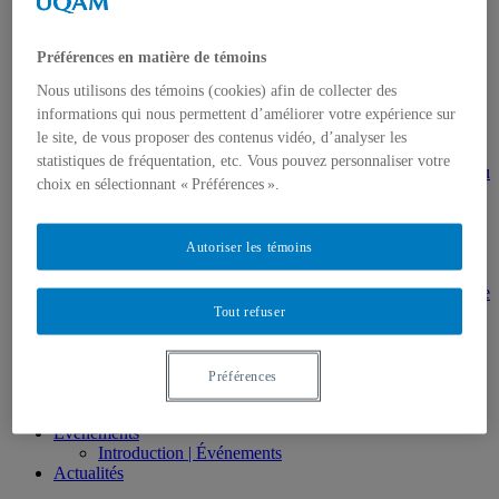
gestion en patrimoine
Direction de thèses et de mémoires
Stages
Préférences en matière de témoins
Archives
Nous utilisons des témoins (cookies) afin de collecter des
MDT8001 – Épistémologie des études
touristiques
informations qui nous permettent d’améliorer votre expérience sur
MDT8101 – Culture et tourisme
le site, de vous proposer des contenus vidéo, d’analyser les
MSL9005 – La patrimonialisation
statistiques de fréquentation, etc. Vous pouvez personnaliser votre
EUR7102 – Dimensions sociales et culturelles du
choix en sélectionnant « Préférences ».
tourisme
EUR8216 – Méthodes d’analyse du cadre bâti
EUR8460 – Patrimoine et requalification des
Autoriser les témoins
espaces urbains
EUR8511 – Patrimoine et développement local
EUT1065 – Gestion et valorisation du patrimoine
urbain
Tout refuser
Séminaire d’exploration en études urbaines –
Patrimonialisation et représentations
patrimoniales en milieu urbain
Préférences
Séminaire Patrimonialisation et représentations
patrimoniales en milieu urbain
Événements
Introduction | Événements
Actualités