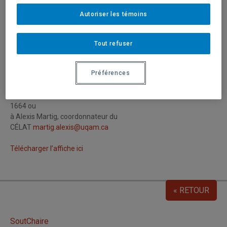
le CÉLAT.
Autoriser les témoins
Le lundi 15 février 2016, de 17h00 à 19h00.
Tout refuser
Salle DS-1950, Pavillon J.-A. DeSève
Université du Québec à Montréal
Préférences
320 rue Sainte-Catherine Est, Montréal (Québec) H2X 1L7
Prière de confirmer votre présence au 514-987-3000, poste
1664 ou
à Alexis Martig, coordonnateur du
CÉLAT
martig.alexis@uqam.ca
Télécharger l’affiche ici
« RETOUR
SoutChaire