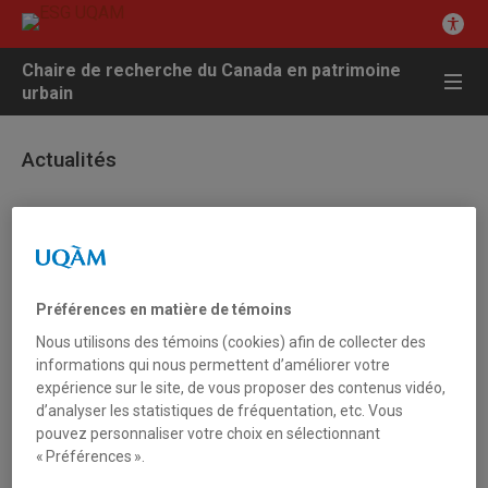
Chaire de recherche du Canada en patrimoine
urbain
Actualités
6 février 2016 - Autres actualités
Invitation à une présentation du livre « La trace et
Préférences en matière de témoins
le rhizome Les mises en scène du patrimoine
culturel » par Xavier Greffe
Nous utilisons des témoins (cookies) afin de collecter des
informations qui nous permettent d’améliorer votre
expérience sur le site, de vous proposer des contenus vidéo,
Monsieur Xavier Greffe (Professeur, Dpt de Sciences
d’analyser les statistiques de fréquentation, etc. Vous
économiques, Université Paris 1 Panthéon Sorbonne) donnera
pouvez personnaliser votre choix en sélectionnant
une conférence présentant son dernier ouvrage, et échangera
« Préférences ».
ensuite avec le public autour d’un vin et fromage offert par les
PUQ, la Chaire de recherche du Canada en patrimoine urbain et