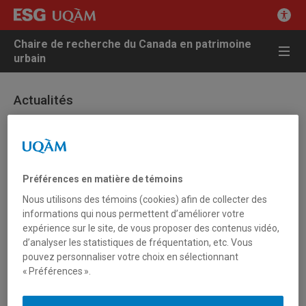
Chaire de recherche du Canada en patrimoine
urbain
Actualités
17 septembre 2012 - PARVI
Huitième rencontre internationale des jeunes
Préférences en matière de témoins
chercheurs en patrimoine
Nous utilisons des témoins (cookies) afin de collecter des
informations qui nous permettent d’améliorer votre
expérience sur le site, de vous proposer des contenus vidéo,
“Patrimoines urbains en récits”
du 27 au 29 septembre 2012
d’analyser les statistiques de fréquentation, etc. Vous
pouvez personnaliser votre choix en sélectionnant
Salle des Boiseries, local J-2805
« Préférences ».
Pavillon Judith-Jasmin, Université du Québec à Montréal