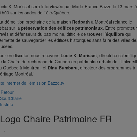
ucie K. Morisset sera interviewée par Marie-France Bazzo le 13 mars à
1h00 sur les ondes de Télé-Québec.
La démolition prochaine de la maison
Redpath
à Montréal relance le
ébat sur la
préservation des édifices patrimoniaux
. Entre promoteu
rivés et défenseurs du patrimoine, difficile de
trouver l’équilibre
qui
ermette de sauvegarder les édifices historiques sans faire des villes de
usées.
our en discuter, nous recevons
Lucie K. Morisset
, directrice scientifiq
e la Chaire de recherche du Canada en patrimoine urbain de l’Universi
u Québec à Montréal, et
Dinu Bumbaru
, directeur des programmes à
éritage Montréal.”
ite internet de l’émission Bazzo.tv
 Retour
SoutChaire
InsInfo
Logo Chaire Patrimoine FR
.