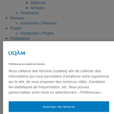
Diplômés
Archives
Partenaires
Réseaux
Introduction | Réseaux
Projets
Introduction | Projets
Publications
Toutes les publications
Formation
La formation universitaire en patrimoine
Urbanisme
EUT1064 – Patrimoine urbain de Montréal
Préférences en matière de témoins
EUT1061 – Dimensions morphologiques et
Nous utilisons des témoins (cookies) afin de collecter des
patrimoniales de la ville
informations qui nous permettent d’améliorer votre expérience
EUR8216 – Méthodes d’analyse du cadre bâti
sur le site, de vous proposer des contenus vidéo, d’analyser
Tourisme
les statistiques de fréquentation, etc. Vous pouvez
MDT8433 – Création et valorisation de sites
personnaliser votre choix en sélectionnant « Préférences ».
touristiques in situ
Études urbaines
EUR 8511 – Séminaire thématique : Requalification
Autoriser les témoins
et patrimoine en contexte de désindustrialisation