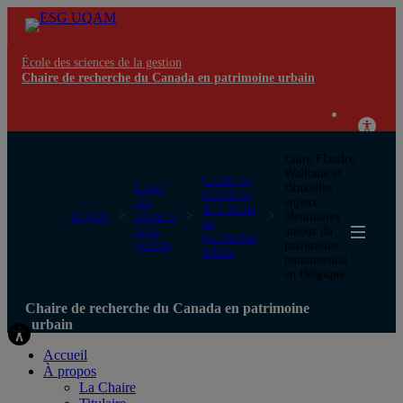
École des sciences de la gestion
Chaire de recherche du Canada en patrimoine urbain
Entre Flandre,
Wallonie et
Chaire de
École
Bruxelles :
recherche
des
enjeux
du Canada
UQAM
sciences
identitaires
en
de la
autour du
patrimoine
gestion
patrimoine
urbain
monumental
en Belgique
Chaire de recherche du Canada en patrimoine
urbain
Accueil
À propos
La Chaire