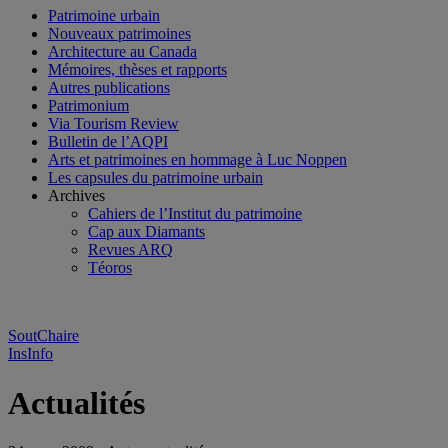
Patrimoine urbain
Nouveaux patrimoines
Architecture au Canada
Mémoires, thèses et rapports
Autres publications
Patrimonium
Via Tourism Review
Bulletin de l’AQPI
Arts et patrimoines en hommage à Luc Noppen
Les capsules du patrimoine urbain
Archives
Cahiers de l’Institut du patrimoine
Cap aux Diamants
Revues ARQ
Téoros
SoutChaire
InsInfo
Actualités