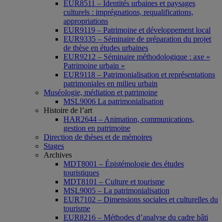
EUR8511 – Identités urbaines et paysages
culturels : imprégnations, requalifications,
appropriations
EUR9119 – Patrimoine et développement local
EUR9335 – Séminaire de préparation du projet
de thèse en études urbaines
EUR9212 – Séminaire méthodologique : axe «
Patrimoine urbain »
EUR9118 – Patrimonialisation et représentations
patrimoniales en milieu urbain
Muséologie, médiation et patrimoine
MSL9006 La patrimonialisation
Histoire de l’art
HAR2644 – Animation, communications,
gestion en patrimoine
Direction de thèses et de mémoires
Stages
Archives
MDT8001 – Épistémologie des études
touristiques
MDT8101 – Culture et tourisme
MSL9005 – La patrimonialisation
EUR7102 – Dimensions sociales et culturelles du
tourisme
EUR8216 – Méthodes d’analyse du cadre bâti