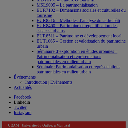
MSL9005 – La patrimonialisation
EUR7102 – Dimensions sociales et culturelles du
tourisme
EUR8216 – Méthodes d’analyse du cadre bâti
EUR8460 – Patrimoine et requalification des
espaces urbains
EUR8511 – Patrimoine et développement local
EUT1065 – Gestion et valorisation du patrimoine
urbain
Séminaire d’exploration en études urbaines –
Patrimonialisation et représentations
patrimoniales en milieu urbain
Séminaire Patrimonialisation et représentations
patrimoniales en milieu urbain
Événements
Introduction | Événements
Actualités
Facebook
Linkedin
Twitter
Instagram
UQAM -
Université du Québec à Montréal