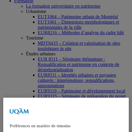
Formation
La formation universitaire en patrimoine
Urbanisme
EUT1064 – Patrimoine urbain de Montréal
EUT1061 – Dimensions morphologiques et
patrimoniales de la ville
EUR8216 – Méthodes d’analyse du cadre bâti
Tourisme
MDT8433 – Création et valorisation de sites
touristiques in situ
Études urbaines
EUR 8511 – Séminaire thématique :
Requalification et patrimoine en contexte de
désindustrialisation
EUR8511 – Identités urbaines et paysages
culturels : imprégnations, requalifications,
appropriations
EUR9119 – Patrimoine et développement local
EUR9335 – Séminaire de préparation du projet
de thèse en études urbaines
EUR9212 – Séminaire méthodologique : axe «
Patrimoine urbain »
EUR9118 – Patrimonialisation et représentations
patrimoniales en milieu urbain
Préférences en matière de témoins
Muséologie, médiation et patrimoine