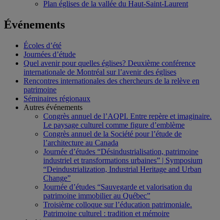
Plan églises de la vallée du Haut-Saint-Laurent
Événements
Écoles d’été
Journées d’étude
Quel avenir pour quelles églises? Deuxième conférence
internationale de Montréal sur l’avenir des églises
Rencontres internationales des chercheurs de la relève en
patrimoine
Séminaires régionaux
Autres événements
Congrès annuel de l’AQPI. Entre repère et imaginaire.
Le paysage culturel comme figure d’emblème
Congrès annuel de la Société pour l’étude de
l’architecture au Canada
Journée d’études “Désindustrialisation, patrimoine
industriel et transformations urbaines” | Symposium
“Deindustrialization, Industrial Heritage and Urban
Change”
Journée d’études “Sauvegarde et valorisation du
patrimoine immobilier au Québec”
Troisième colloque sur l’éducation patrimoniale.
Patrimoine culturel : tradition et mémoire