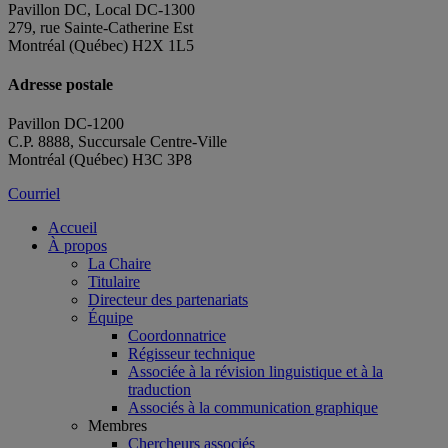
Pavillon DC, Local DC-1300
279, rue Sainte-Catherine Est
Montréal (Québec) H2X 1L5
Adresse postale
Pavillon DC-1200
C.P. 8888, Succursale Centre-Ville
Montréal (Québec) H3C 3P8
Courriel
Accueil
À propos
La Chaire
Titulaire
Directeur des partenariats
Équipe
Coordonnatrice
Régisseur technique
Associée à la révision linguistique et à la
traduction
Associés à la communication graphique
Membres
Chercheurs associés