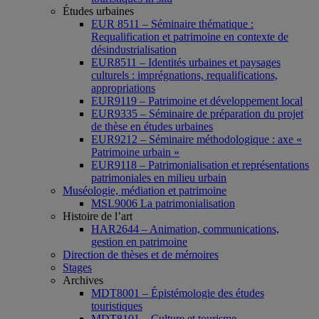
Études urbaines
EUR 8511 – Séminaire thématique :
Requalification et patrimoine en contexte de
désindustrialisation
EUR8511 – Identités urbaines et paysages
culturels : imprégnations, requalifications,
appropriations
EUR9119 – Patrimoine et développement local
EUR9335 – Séminaire de préparation du projet
de thèse en études urbaines
EUR9212 – Séminaire méthodologique : axe «
Patrimoine urbain »
EUR9118 – Patrimonialisation et représentations
patrimoniales en milieu urbain
Muséologie, médiation et patrimoine
MSL9006 La patrimonialisation
Histoire de l’art
HAR2644 – Animation, communications,
gestion en patrimoine
Direction de thèses et de mémoires
Stages
Archives
MDT8001 – Épistémologie des études
touristiques
MDT8101 – Culture et tourisme