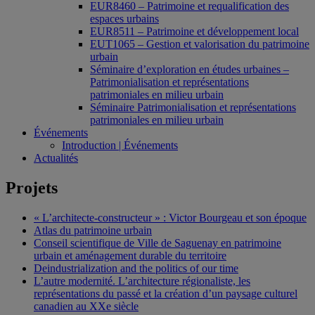
EUR8460 – Patrimoine et requalification des
espaces urbains
EUR8511 – Patrimoine et développement local
EUT1065 – Gestion et valorisation du patrimoine
urbain
Séminaire d’exploration en études urbaines –
Patrimonialisation et représentations
patrimoniales en milieu urbain
Séminaire Patrimonialisation et représentations
patrimoniales en milieu urbain
Événements
Introduction | Événements
Actualités
Projets
« L’architecte-constructeur » : Victor Bourgeau et son époque
Atlas du patrimoine urbain
Conseil scientifique de Ville de Saguenay en patrimoine
urbain et aménagement durable du territoire
Deindustrialization and the politics of our time
L’autre modernité. L’architecture régionaliste, les
représentations du passé et la création d’un paysage culturel
canadien au XXe siècle