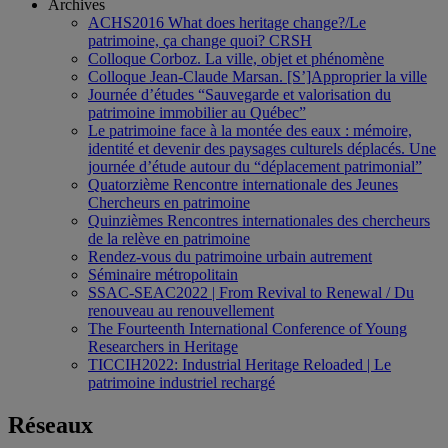
Archives
ACHS2016 What does heritage change?/Le
patrimoine, ça change quoi? CRSH
Colloque Corboz. La ville, objet et phénomène
Colloque Jean-Claude Marsan. [S’]Approprier la ville
Journée d’études “Sauvegarde et valorisation du
patrimoine immobilier au Québec”
Le patrimoine face à la montée des eaux : mémoire,
identité et devenir des paysages culturels déplacés. Une
journée d’étude autour du “déplacement patrimonial”
Quatorzième Rencontre internationale des Jeunes
Chercheurs en patrimoine
Quinzièmes Rencontres internationales des chercheurs
de la relève en patrimoine
Rendez-vous du patrimoine urbain autrement
Séminaire métropolitain
SSAC-SEAC2022 | From Revival to Renewal / Du
renouveau au renouvellement
The Fourteenth International Conference of Young
Researchers in Heritage
TICCIH2022: Industrial Heritage Reloaded | Le
patrimoine industriel rechargé
Réseaux