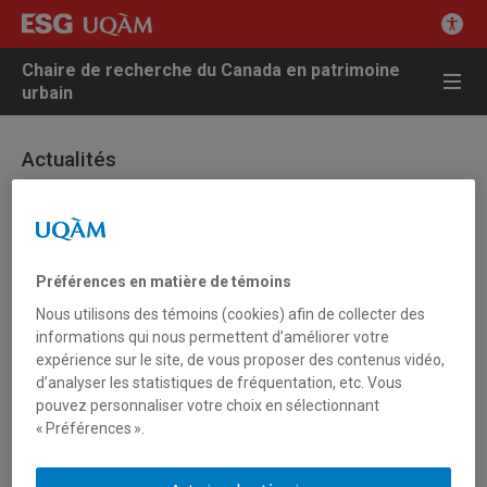
Chaire de recherche du Canada en patrimoine
urbain
Actualités
30 mars 2007 - Autres actualités
De l’urbanisation à la patrimonialisation :
Préférences en matière de témoins
reconstructions, villes et quartiers nouveaux
Nous utilisons des témoins (cookies) afin de collecter des
informations qui nous permettent d’améliorer votre
Conférence de Patrick Dieudonné Mardi, 10 Avril 2007 12:30 –
expérience sur le site, de vous proposer des contenus vidéo,
14:00
d’analyser les statistiques de fréquentation, etc. Vous
pouvez personnaliser votre choix en sélectionnant
Conférence CELAT-UQAM/Institut du patrimoine, Patrick
« Préférences ».
Dieudonné : « De l’urbanisation à la patrimonialisation :
reconstructions, villes et quartiers nouveaux »