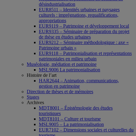
désindustrialisation
EUR8511 – Identités urbaines et paysages
culturels : imprégnations, requalifications,
appropriations
EUR9119 – Patrimoine et développement local
EUR9335 – Séminaire de préparation du projet
de thèse en études urbaines
EUR9212 – Séminaire méthodologique : axe «
Patrimoine urbain »
EUR9118 – Patrimonialisation et représentations
patrimoniales en milieu urbain
Muséologie, médiation et patrimoine
MSL9006 La patrimonialisation
Histoire de l’art
HAR2644 – Animation, communications,
gestion en patrimoine
Direction de thèses et de mémoires
Stages
Archives
MDT8001 – Épistémologie des études
touristiques
MDT8101 – Culture et tourisme
MSL9005 – La patrimonialisation
EUR7102 – Dimensions sociales et culturelles du
tourisme