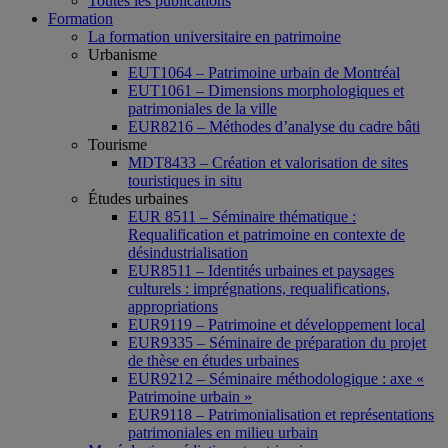
Toutes les publications
Formation
La formation universitaire en patrimoine
Urbanisme
EUT1064 – Patrimoine urbain de Montréal
EUT1061 – Dimensions morphologiques et
patrimoniales de la ville
EUR8216 – Méthodes d’analyse du cadre bâti
Tourisme
MDT8433 – Création et valorisation de sites
touristiques in situ
Études urbaines
EUR 8511 – Séminaire thématique :
Requalification et patrimoine en contexte de
désindustrialisation
EUR8511 – Identités urbaines et paysages
culturels : imprégnations, requalifications,
appropriations
EUR9119 – Patrimoine et développement local
EUR9335 – Séminaire de préparation du projet
de thèse en études urbaines
EUR9212 – Séminaire méthodologique : axe «
Patrimoine urbain »
EUR9118 – Patrimonialisation et représentations
patrimoniales en milieu urbain