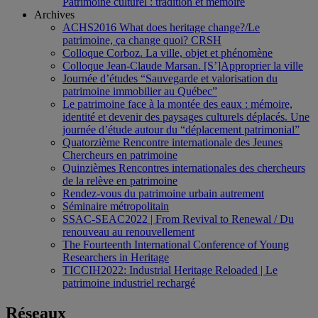
Patrimoine culturel : tradition et mémoire
Archives
ACHS2016 What does heritage change?/Le
patrimoine, ça change quoi? CRSH
Colloque Corboz. La ville, objet et phénomène
Colloque Jean-Claude Marsan. [S’]Approprier la ville
Journée d’études “Sauvegarde et valorisation du
patrimoine immobilier au Québec”
Le patrimoine face à la montée des eaux : mémoire,
identité et devenir des paysages culturels déplacés. Une
journée d’étude autour du “déplacement patrimonial”
Quatorzième Rencontre internationale des Jeunes
Chercheurs en patrimoine
Quinzièmes Rencontres internationales des chercheurs
de la relève en patrimoine
Rendez-vous du patrimoine urbain autrement
Séminaire métropolitain
SSAC-SEAC2022 | From Revival to Renewal / Du
renouveau au renouvellement
The Fourteenth International Conference of Young
Researchers in Heritage
TICCIH2022: Industrial Heritage Reloaded | Le
patrimoine industriel rechargé
Réseaux