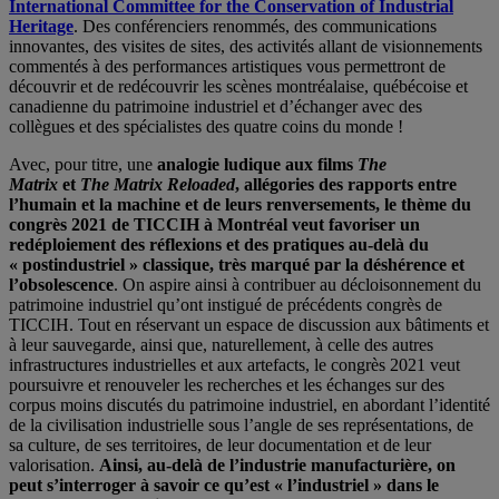
International Committee for the Conservation of Industrial
Heritage
. Des conférenciers renommés, des communications
innovantes, des visites de sites, des activités allant de visionnements
commentés à des performances artistiques vous permettront de
découvrir et de redécouvrir les scènes montréalaise, québécoise et
canadienne du patrimoine industriel et d’échanger avec des
collègues et des spécialistes des quatre coins du monde !
Avec, pour titre, une
analogie ludique aux films
The
Matrix
et
The Matrix Reloaded
, allégories des rapports entre
l’humain et la machine et de leurs renversements,
le thème du
congrès 2021 de TICCIH à Montréal veut favoriser un
redéploiement des réflexions et des pratiques au-delà du
« postindustriel » classique, très marqué par la déshérence et
l’obsolescence
. On aspire ainsi à contribuer au décloisonnement du
patrimoine industriel qu’ont instigué de précédents congrès de
TICCIH. Tout en réservant un espace de discussion aux bâtiments et
à leur sauvegarde, ainsi que, naturellement, à celle des autres
infrastructures industrielles et aux artefacts, le congrès 2021 veut
poursuivre et renouveler les recherches et les échanges sur des
corpus moins discutés du patrimoine industriel, en abordant l’identité
de la civilisation industrielle sous l’angle de ses représentations, de
sa culture, de ses territoires, de leur documentation et de leur
valorisation.
Ainsi, au-delà de l’industrie manufacturière, on
peut s’interroger à savoir ce qu’est « l’industriel » dans le