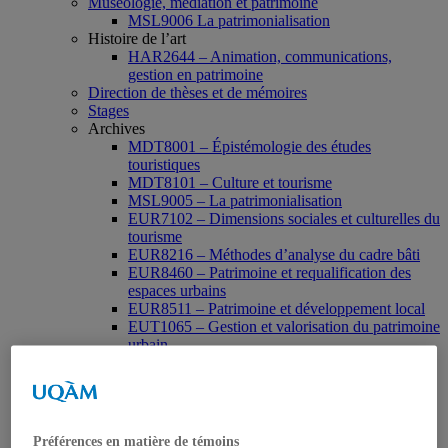
Muséologie, médiation et patrimoine
MSL9006 La patrimonialisation
Histoire de l’art
HAR2644 – Animation, communications,
gestion en patrimoine
Direction de thèses et de mémoires
Stages
Archives
MDT8001 – Épistémologie des études
touristiques
MDT8101 – Culture et tourisme
MSL9005 – La patrimonialisation
EUR7102 – Dimensions sociales et culturelles du
tourisme
EUR8216 – Méthodes d’analyse du cadre bâti
EUR8460 – Patrimoine et requalification des
espaces urbains
EUR8511 – Patrimoine et développement local
EUT1065 – Gestion et valorisation du patrimoine
urbain
Séminaire d’exploration en études urbaines –
Patrimonialisation et représentations
patrimoniales en milieu urbain
Séminaire Patrimonialisation et représentations
patrimoniales en milieu urbain
Préférences en matière de témoins