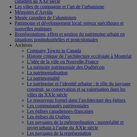
canadien au XXe siècle
Les villes de compagnie et l’art de l’urbanisme
Mémoires d’Arvida
Musée canadien de l’aluminium
Patrimoine et développement local: enjeux spécifiques et
nouvelles pratiques
Représentations, effets et gestion du patrimoine urbain en
situations postindustrielles et postcoloniales
Archives
Company Towns in Canada
Histoire critique de l’architecture ecclésiale à Montréal
L’idée de la ville en Nouvelle-France
La mémoire patrimoniale des Québécois
La patrimonialisation
La patrimonialité
Le patrimoine et l’identité urbaine : le rôle du paysage
construit, sa conservation et sa valorisation dans les
villes du XXIe siècle
Le renouveau formel dans l’architecture des églises
Les communautés patrimoniales
Les églises canadiennes-françaises
Les églises du Québec
Les paysages de la métropolisation : montréalité et
projet urbain à l’aube du XXIe siècle
Les paysages de la représentation