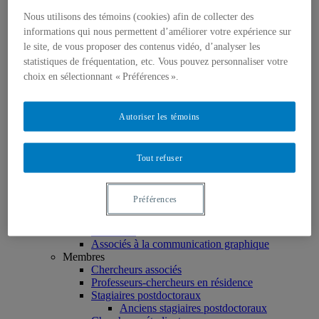
Événements
Introduction | Événements
Nous utilisons des témoins (cookies) afin de collecter des
Actualités
informations qui nous permettent d’améliorer votre expérience sur
le site, de vous proposer des contenus vidéo, d’analyser les
Facebook
statistiques de fréquentation, etc. Vous pouvez personnaliser votre
Linkedin
choix en sélectionnant « Préférences ».
Twitter
Instagram
Accueil
Autoriser les témoins
À propos
La Chaire
Titulaire
Tout refuser
Directeur des partenariats
Équipe
Coordonnatrice
Préférences
Régisseur technique
Associée à la révision linguistique et à la
traduction
Associés à la communication graphique
Membres
Chercheurs associés
Professeurs-chercheurs en résidence
Stagiaires postdoctoraux
Anciens stagiaires postdoctoraux