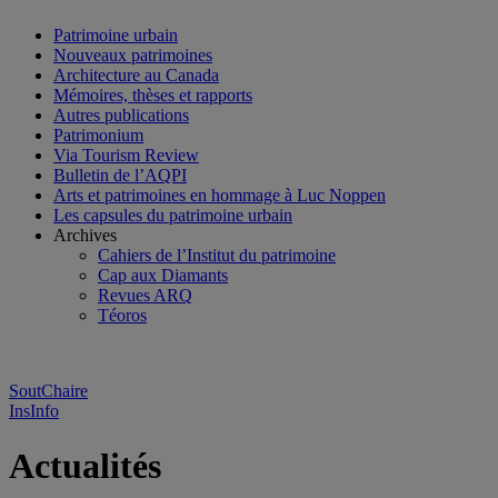
Patrimoine urbain
Nouveaux patrimoines
Architecture au Canada
Mémoires, thèses et rapports
Autres publications
Patrimonium
Via Tourism Review
Bulletin de l’AQPI
Arts et patrimoines en hommage à Luc Noppen
Les capsules du patrimoine urbain
Archives
Cahiers de l’Institut du patrimoine
Cap aux Diamants
Revues ARQ
Téoros
SoutChaire
InsInfo
Actualités