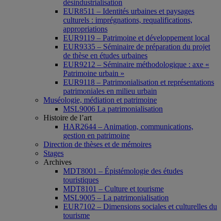
désindustrialisation
EUR8511 – Identités urbaines et paysages
culturels : imprégnations, requalifications,
appropriations
EUR9119 – Patrimoine et développement local
EUR9335 – Séminaire de préparation du projet
de thèse en études urbaines
EUR9212 – Séminaire méthodologique : axe «
Patrimoine urbain »
EUR9118 – Patrimonialisation et représentations
patrimoniales en milieu urbain
Muséologie, médiation et patrimoine
MSL9006 La patrimonialisation
Histoire de l’art
HAR2644 – Animation, communications,
gestion en patrimoine
Direction de thèses et de mémoires
Stages
Archives
MDT8001 – Épistémologie des études
touristiques
MDT8101 – Culture et tourisme
MSL9005 – La patrimonialisation
EUR7102 – Dimensions sociales et culturelles du
tourisme