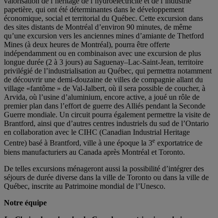
valorisation de l’héritage de l’hydroélectricité et de l’industrie
papetière, qui ont été déterminantes dans le développement
économique, social et territorial du Québec. Cette excursion dans
des sites distants de Montréal d’environ 90 minutes, de même
qu’une excursion vers les anciennes mines d’amiante de Thetford
Mines (à deux heures de Montréal), pourra être offerte
indépendamment ou en combinaison avec une excursion de plus
longue durée (2 à 3 jours) au Saguenay–Lac-Saint-Jean, territoire
privilégié de l’industrialisation au Québec, qui permettra notamment
de découvrir une demi-douzaine de villes de compagnie allant du
village «fantôme » de Val-Jalbert, où il sera possible de coucher, à
Arvida, où l’usine d’aluminium, encore active, a joué un rôle de
premier plan dans l’effort de guerre des Alliés pendant la Seconde
Guerre mondiale. Un circuit pourra également permettre la visite de
Brantford, ainsi que d’autres centres industriels du sud de l’Ontario
en collaboration avec le CIHC (Canadian Industrial Heritage
e
Centre) basé à Brantford, ville à une époque la 3
exportatrice de
biens manufacturiers au Canada après Montréal et Toronto.
De telles excursions ménageront aussi la possibilité d’intégrer des
séjours de durée diverse dans la ville de Toronto ou dans la ville de
Québec, inscrite au Patrimoine mondial de l’Unesco.
Notre équipe