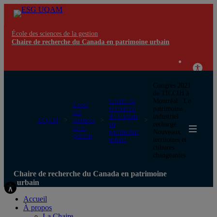
École des sciences de la gestion
Chaire de recherche du Canada en patrimoine urbain
Congrès 2021
de TICCIH à
Chaire de
Montréal : Le
École
recherche
patrimoine
des
du Canada
industriel
UQAM
sciences
en
rechargé.
de la
patrimoine
Nouveaux
gestion
urbain
territoires et
cultures
changeantes
Chaire de recherche du Canada en patrimoine
urbain
Accueil
À propos
La Chaire