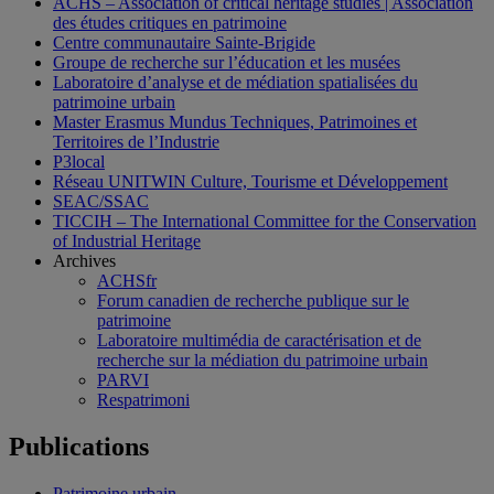
ACHS – Association of critical heritage studies | Association
des études critiques en patrimoine
Centre communautaire Sainte-Brigide
Groupe de recherche sur l’éducation et les musées
Laboratoire d’analyse et de médiation spatialisées du
patrimoine urbain
Master Erasmus Mundus Techniques, Patrimoines et
Territoires de l’Industrie
P3local
Réseau UNITWIN Culture, Tourisme et Développement
SEAC/SSAC
TICCIH – The International Committee for the Conservation
of Industrial Heritage
Archives
ACHSfr
Forum canadien de recherche publique sur le
patrimoine
Laboratoire multimédia de caractérisation et de
recherche sur la médiation du patrimoine urbain
PARVI
Respatrimoni
Publications
Patrimoine urbain