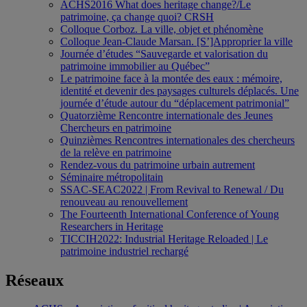
ACHS2016 What does heritage change?/Le
patrimoine, ça change quoi? CRSH
Colloque Corboz. La ville, objet et phénomène
Colloque Jean-Claude Marsan. [S’]Approprier la ville
Journée d’études “Sauvegarde et valorisation du
patrimoine immobilier au Québec”
Le patrimoine face à la montée des eaux : mémoire,
identité et devenir des paysages culturels déplacés. Une
journée d’étude autour du “déplacement patrimonial”
Quatorzième Rencontre internationale des Jeunes
Chercheurs en patrimoine
Quinzièmes Rencontres internationales des chercheurs
de la relève en patrimoine
Rendez-vous du patrimoine urbain autrement
Séminaire métropolitain
SSAC-SEAC2022 | From Revival to Renewal / Du
renouveau au renouvellement
The Fourteenth International Conference of Young
Researchers in Heritage
TICCIH2022: Industrial Heritage Reloaded | Le
patrimoine industriel rechargé
Réseaux