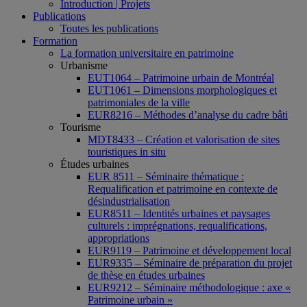
Introduction | Projets
Publications
Toutes les publications
Formation
La formation universitaire en patrimoine
Urbanisme
EUT1064 – Patrimoine urbain de Montréal
EUT1061 – Dimensions morphologiques et
patrimoniales de la ville
EUR8216 – Méthodes d’analyse du cadre bâti
Tourisme
MDT8433 – Création et valorisation de sites
touristiques in situ
Études urbaines
EUR 8511 – Séminaire thématique :
Requalification et patrimoine en contexte de
désindustrialisation
EUR8511 – Identités urbaines et paysages
culturels : imprégnations, requalifications,
appropriations
EUR9119 – Patrimoine et développement local
EUR9335 – Séminaire de préparation du projet
de thèse en études urbaines
EUR9212 – Séminaire méthodologique : axe «
Patrimoine urbain »