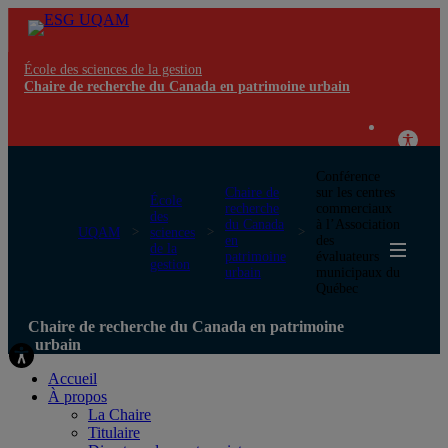
École des sciences de la gestion
Chaire de recherche du Canada en patrimoine urbain
Conférence
Chaire de
sur les centres
École
recherche
commerciaux
des
du Canada
à l’Association
UQAM
sciences
en
des
de la
patrimoine
évaluateurs
gestion
urbain
municipaux du
Québec
Chaire de recherche du Canada en patrimoine
urbain
Accueil
À propos
La Chaire
Titulaire