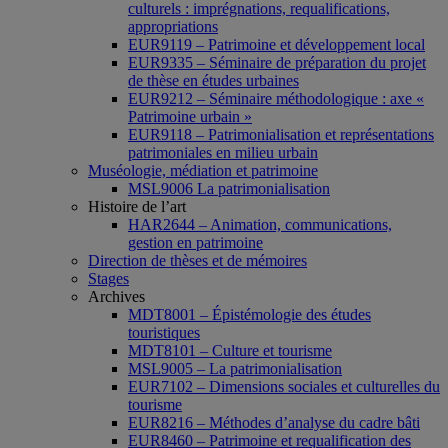
culturels : imprégnations, requalifications,
appropriations
EUR9119 – Patrimoine et développement local
EUR9335 – Séminaire de préparation du projet
de thèse en études urbaines
EUR9212 – Séminaire méthodologique : axe «
Patrimoine urbain »
EUR9118 – Patrimonialisation et représentations
patrimoniales en milieu urbain
Muséologie, médiation et patrimoine
MSL9006 La patrimonialisation
Histoire de l’art
HAR2644 – Animation, communications,
gestion en patrimoine
Direction de thèses et de mémoires
Stages
Archives
MDT8001 – Épistémologie des études
touristiques
MDT8101 – Culture et tourisme
MSL9005 – La patrimonialisation
EUR7102 – Dimensions sociales et culturelles du
tourisme
EUR8216 – Méthodes d’analyse du cadre bâti
EUR8460 – Patrimoine et requalification des