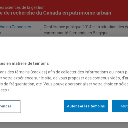
es sciences de la gestion
e de recherche du Canada en patrimoine urbain
rche du Canada en
Conférence publique 2014 – La situation des ég
n
communauté flamande en Belgique
Projets
Publications
Formation
Évén
ces en matière de témoins
sons des témoins (cookies) afin de collecter des informations qui nous 
r votre expérience sur le site, de vous proposer des contenus vidéo, d’a
alités
es de fréquentation, etc. Vous pouvez personnaliser votre choix en séle
ces ».
érences
Autoriser les témoins
Tout
rier 2014 - Autres actualités
érence publique 2014 – La situation des églises dans