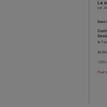
La s
par Ja
Dans 
Confé
Gesù-
le 7 
Au Ges
1200 r
Pour t