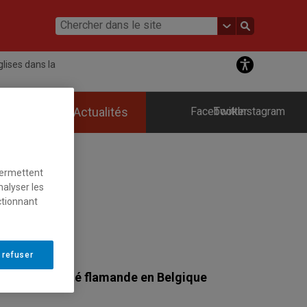
lises dans la
ements
Actualités
Facebook
Twitter
Instagram
permettent
nalyser les
ctionnant
 refuser
 la communauté flamande en Belgique