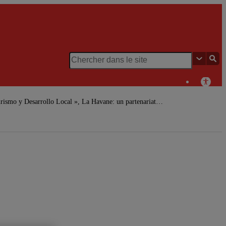
Chaire
de
rismo y Desarrollo Local », La Havane: un partenariat…
recherche
du Canada