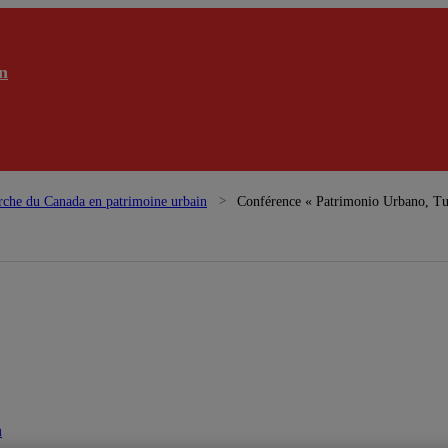
n
rche du Canada en patrimoine urbain
Conférence « Patrimonio Urbano, Tu
n