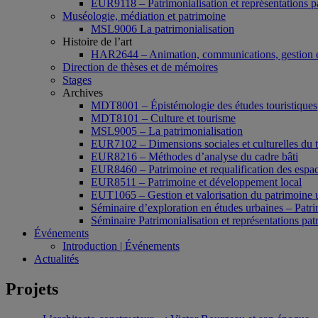
EUR9118 – Patrimonialisation et représentations p
Muséologie, médiation et patrimoine
MSL9006 La patrimonialisation
Histoire de l’art
HAR2644 – Animation, communications, gestion e
Direction de thèses et de mémoires
Stages
Archives
MDT8001 – Épistémologie des études touristiques
MDT8101 – Culture et tourisme
MSL9005 – La patrimonialisation
EUR7102 – Dimensions sociales et culturelles du 
EUR8216 – Méthodes d’analyse du cadre bâti
EUR8460 – Patrimoine et requalification des espac
EUR8511 – Patrimoine et développement local
EUT1065 – Gestion et valorisation du patrimoine 
Séminaire d’exploration en études urbaines – Patrim
Séminaire Patrimonialisation et représentations pat
Événements
Introduction | Événements
Actualités
Projets