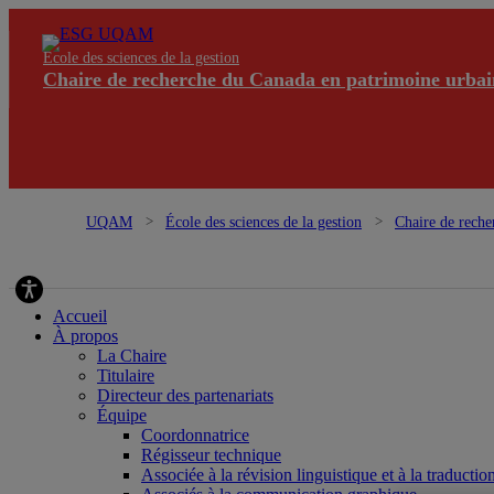
École des sciences de la gestion
Chaire de recherche du Canada en patrimoine urbai
UQAM
École des sciences de la gestion
Chaire de reche
en patrimoine urbain
Accueil
À propos
La Chaire
Titulaire
Directeur des partenariats
Équipe
Coordonnatrice
Régisseur technique
Associée à la révision linguistique et à la traductio