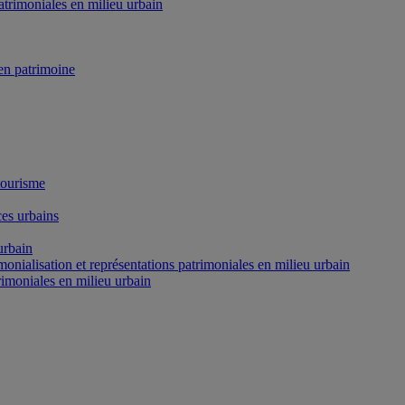
atrimoniales en milieu urbain
n patrimoine
tourisme
es urbains
urbain
onialisation et représentations patrimoniales en milieu urbain
rimoniales en milieu urbain