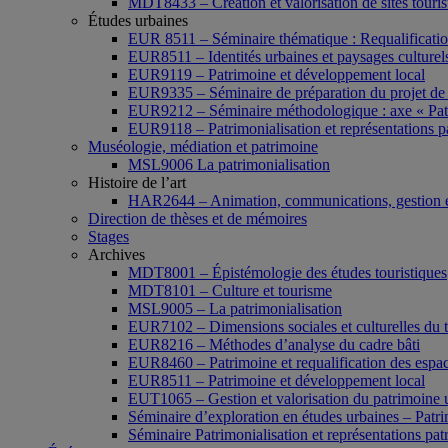
MDT8433 – Création et valorisation de sites tourist
Études urbaines
EUR 8511 – Séminaire thématique : Requalification 
EUR8511 – Identités urbaines et paysages culturels 
EUR9119 – Patrimoine et développement local
EUR9335 – Séminaire de préparation du projet de 
EUR9212 – Séminaire méthodologique : axe « Pat
EUR9118 – Patrimonialisation et représentations p
Muséologie, médiation et patrimoine
MSL9006 La patrimonialisation
Histoire de l’art
HAR2644 – Animation, communications, gestion e
Direction de thèses et de mémoires
Stages
Archives
MDT8001 – Épistémologie des études touristiques
MDT8101 – Culture et tourisme
MSL9005 – La patrimonialisation
EUR7102 – Dimensions sociales et culturelles du 
EUR8216 – Méthodes d’analyse du cadre bâti
EUR8460 – Patrimoine et requalification des espac
EUR8511 – Patrimoine et développement local
EUT1065 – Gestion et valorisation du patrimoine 
Séminaire d’exploration en études urbaines – Patrim
Séminaire Patrimonialisation et représentations pat