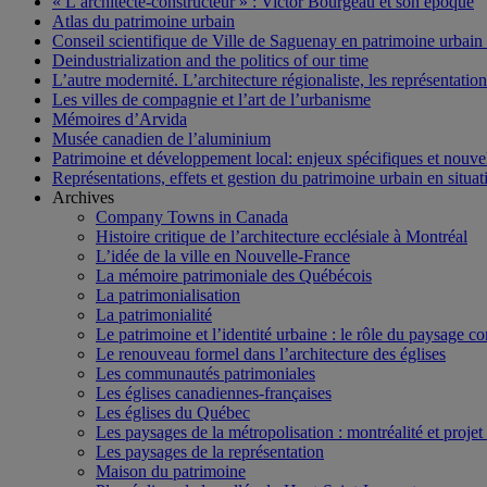
« L’architecte-constructeur » : Victor Bourgeau et son époque
Atlas du patrimoine urbain
Conseil scientifique de Ville de Saguenay en patrimoine urbain
Deindustrialization and the politics of our time
L’autre modernité. L’architecture régionaliste, les représentati
Les villes de compagnie et l’art de l’urbanisme
Mémoires d’Arvida
Musée canadien de l’aluminium
Patrimoine et développement local: enjeux spécifiques et nouvel
Représentations, effets et gestion du patrimoine urbain en situati
Archives
Company Towns in Canada
Histoire critique de l’architecture ecclésiale à Montréal
L’idée de la ville en Nouvelle-France
La mémoire patrimoniale des Québécois
La patrimonialisation
La patrimonialité
Le patrimoine et l’identité urbaine : le rôle du paysage co
Le renouveau formel dans l’architecture des églises
Les communautés patrimoniales
Les églises canadiennes-françaises
Les églises du Québec
Les paysages de la métropolisation : montréalité et proje
Les paysages de la représentation
Maison du patrimoine