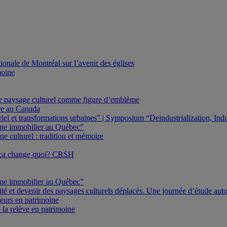
onale de Montréal sur l’avenir des églises
moine
Le paysage culturel comme figure d’emblème
ure au Canada
triel et transformations urbaines” | Symposium “Deindustrialization, In
oine immobilier au Québec”
e culturel : tradition et mémoire
 ça change quoi? CRSH
oine immobilier au Québec”
ité et devenir des paysages culturels déplacés. Une journée d’étude au
eurs en patrimoine
 la relève en patrimoine