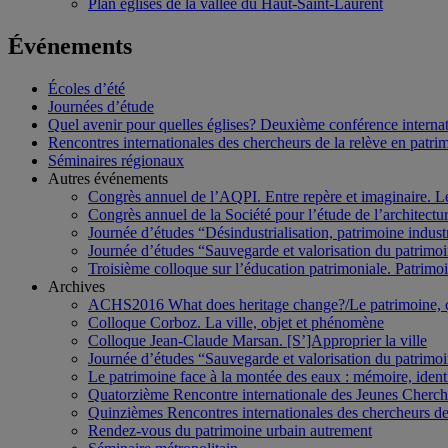
Plan églises de la vallée du Haut-Saint-Laurent
Événements
Écoles d’été
Journées d’étude
Quel avenir pour quelles églises? Deuxième conférence internati
Rencontres internationales des chercheurs de la relève en patri
Séminaires régionaux
Autres événements
Congrès annuel de l’AQPI. Entre repère et imaginaire. 
Congrès annuel de la Société pour l’étude de l’architect
Journée d’études “Désindustrialisation, patrimoine indus
Journée d’études “Sauvegarde et valorisation du patrim
Troisième colloque sur l’éducation patrimoniale. Patrimoin
Archives
ACHS2016 What does heritage change?/Le patrimoine,
Colloque Corboz. La ville, objet et phénomène
Colloque Jean-Claude Marsan. [S’]Approprier la ville
Journée d’études “Sauvegarde et valorisation du patrim
Le patrimoine face à la montée des eaux : mémoire, ident
Quatorzième Rencontre internationale des Jeunes Cherch
Quinzièmes Rencontres internationales des chercheurs de
Rendez-vous du patrimoine urbain autrement