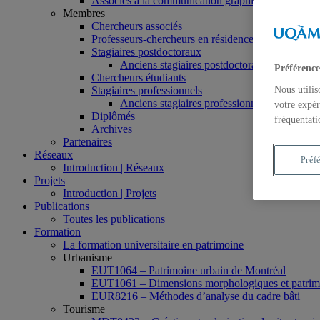
Associés à la communication graphique
Membres
Chercheurs associés
Professeurs-chercheurs en résidence
Stagiaires postdoctoraux
Anciens stagiaires postdoctoraux
Préférence
Chercheurs étudiants
Stagiaires professionnels
Nous utilis
Anciens stagiaires professionnels
votre expér
Diplômés
fréquentati
Archives
Partenaires
Réseaux
Préf
Introduction | Réseaux
Projets
Introduction | Projets
Publications
Toutes les publications
Formation
La formation universitaire en patrimoine
Urbanisme
EUT1064 – Patrimoine urbain de Montréal
EUT1061 – Dimensions morphologiques et patrimon
EUR8216 – Méthodes d’analyse du cadre bâti
Tourisme