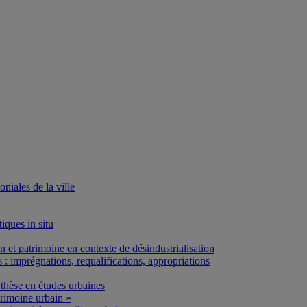
iales de la ville
iques in situ
et patrimoine en contexte de désindustrialisation
: imprégnations, requalifications, appropriations
thèse en études urbaines
rimoine urbain »