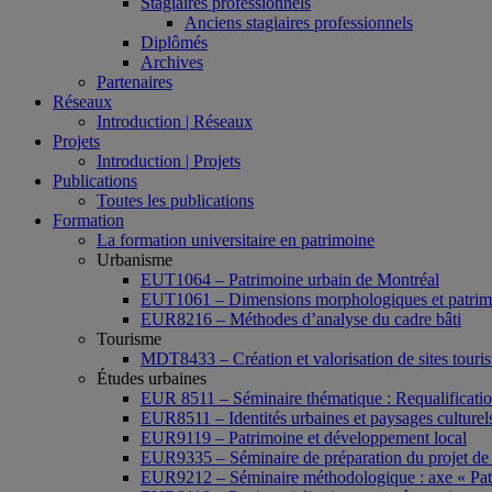
Stagiaires professionnels
Anciens stagiaires professionnels
Diplômés
Archives
Partenaires
Réseaux
Introduction | Réseaux
Projets
Introduction | Projets
Publications
Toutes les publications
Formation
La formation universitaire en patrimoine
Urbanisme
EUT1064 – Patrimoine urbain de Montréal
EUT1061 – Dimensions morphologiques et patrimon
EUR8216 – Méthodes d’analyse du cadre bâti
Tourisme
MDT8433 – Création et valorisation de sites tourist
Études urbaines
EUR 8511 – Séminaire thématique : Requalification 
EUR8511 – Identités urbaines et paysages culturels 
EUR9119 – Patrimoine et développement local
EUR9335 – Séminaire de préparation du projet de 
EUR9212 – Séminaire méthodologique : axe « Pat