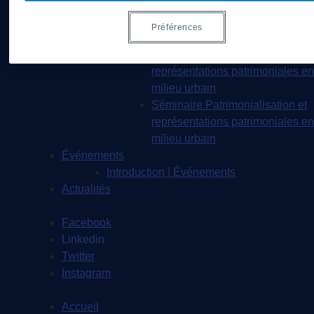
valorisation du patrimoine urbain
Séminaire d’exploration en
Préférences
études urbaines –
Patrimonialisation et
représentations patrimoniales en
milieu urbain
Séminaire Patrimonialisation et
représentations patrimoniales en
milieu urbain
Événements
Introduction | Événements
Actualités
Facebook
Linkedin
Twitter
Instagram
Accueil