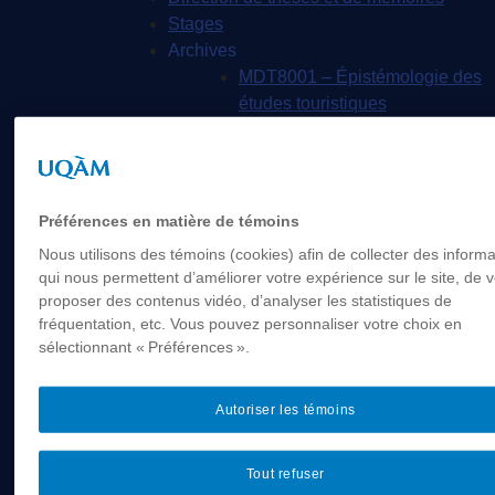
Stages
Archives
MDT8001 – Épistémologie des
études touristiques
MDT8101 – Culture et tourisme
MSL9005 – La
patrimonialisation
EUR7102 – Dimensions
Préférences en matière de témoins
sociales et culturelles du
Nous utilisons des témoins (cookies) afin de collecter des informa
tourisme
qui nous permettent d’améliorer votre expérience sur le site, de 
EUR8216 – Méthodes d’analyse
proposer des contenus vidéo, d’analyser les statistiques de
du cadre bâti
fréquentation, etc. Vous pouvez personnaliser votre choix en
EUR8460 – Patrimoine et
sélectionnant « Préférences ».
requalification des espaces
urbains
Autoriser les témoins
EUR8511 – Patrimoine et
développement local
EUT1065 – Gestion et
Tout refuser