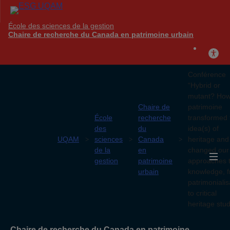
École des sciences de la gestion
Chaire de recherche du Canada en patrimoine urbain
Conférence
“Hybrid or
mutant? Ho
Chaire de
patrimoine
École
recherche
transformed 
des
du
idea(s) of
UQAM
sciences
Canada
heritage and
de la
en
changed our
gestion
patrimoine
approaches 
urbain
knowledge, 
patrimonialis
to critical
heritage stud
Chaire de recherche du Canada en patrimoine