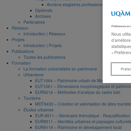
Anciens stagiaires professionnels
Diplômés
Archives
Partenaires
Préférences en 
Réseaux
Introduction | Réseaux
Nous utili
Projets
d’améliore
Introduction | Projets
statistiqu
Publications
« Préféren
Toutes les publications
Formation
La formation universitaire en patrimoine
Préfé
Urbanisme
EUT1064 – Patrimoine urbain de Montréal
EUT1061 – Dimensions morphologiques et patrimonia
EUR8216 – Méthodes d’analyse du cadre bâti
Tourisme
MDT8433 – Création et valorisation de sites touristiq
Études urbaines
EUR 8511 – Séminaire thématique : Requalification e
EUR8511 – Identités urbaines et paysages culturels 
EUR9119 – Patrimoine et développement local