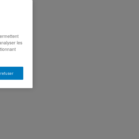
permettent
analyser les
ctionnant
 refuser