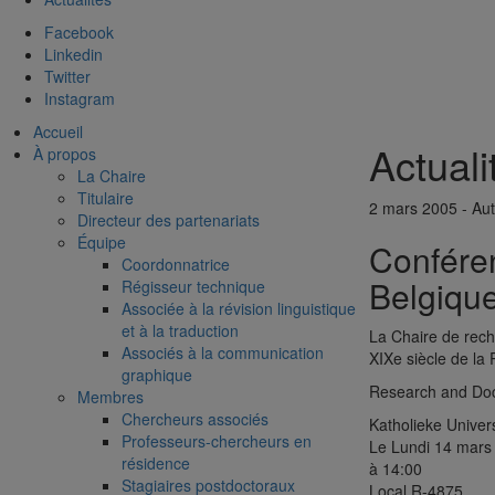
Facebook
Linkedin
Twitter
Instagram
Accueil
Actuali
À propos
La Chaire
Titulaire
2 mars 2005 - Aut
Directeur des partenariats
Équipe
Conféren
Coordonnatrice
Belgiqu
Régisseur technique
Associée à la révision linguistique
et à la traduction
La Chaire de rech
Associés à la communication
XIXe siècle de l
graphique
Research and Doc
Membres
Chercheurs associés
Katholieke Univers
Professeurs-chercheurs en
Le Lundi 14 mars
résidence
à 14:00
Stagiaires postdoctoraux
Local R-4875