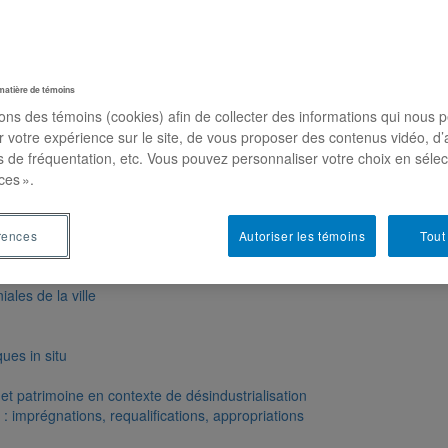
matière de témoins
sons des témoins (cookies) afin de collecter des informations qui nous 
r votre expérience sur le site, de vous proposer des contenus vidéo, d’
es de fréquentation, etc. Vous pouvez personnaliser votre choix en séle
ces ».
rences
Autoriser les témoins
Tout
les de la ville
ues in situ
t patrimoine en contexte de désindustrialisation
: imprégnations, requalifications, appropriations