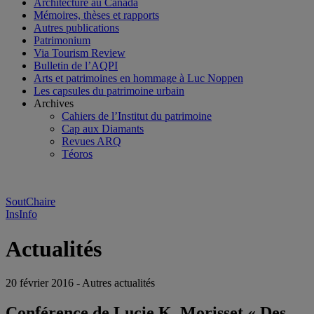
Architecture au Canada
Mémoires, thèses et rapports
Autres publications
Patrimonium
Via Tourism Review
Bulletin de l’AQPI
Arts et patrimoines en hommage à Luc Noppen
Les capsules du patrimoine urbain
Archives
Cahiers de l’Institut du patrimoine
Cap aux Diamants
Revues ARQ
Téoros
SoutChaire
InsInfo
Actualités
20 février 2016 - Autres actualités
Conférence de Lucie K. Morisset « Des