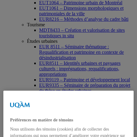
EUT1064 – Patrimoine urbain de Montréal
EUT1061 – Dimensions morphologiques et
patrimoniales de la ville
EUR8216 – Méthodes d’analyse du cadre bâti
Tourisme
MDT8433 – Création et valorisation de sites
touristiques in situ
Études urbaines
EUR 8511 – Séminaire thématique :
Requalification et patrimoine en contexte de
désindustrialisation
EUR8511 – Identités urbaines et paysages
culturels : imprégnations, requalifications,
appropriations
EUR9119 – Patrimoine et développement local
EUR9335 – Séminaire de préparation du projet
de thèse en études urbaines
EUR9212 – Séminaire méthodologique : axe «
Patrimoine urbain »
EUR9118 – Patrimonialisation et représentations
patrimoniales en milieu urbain
Muséologie, médiation et patrimoine
Préférences en matière de témoins
MSL9006 La patrimonialisation
Histoire de l’art
Nous utilisons des témoins (cookies) afin de collecter des
HAR2644 – Animation, communications,
informations qui nous permettent d’améliorer votre expérience sur