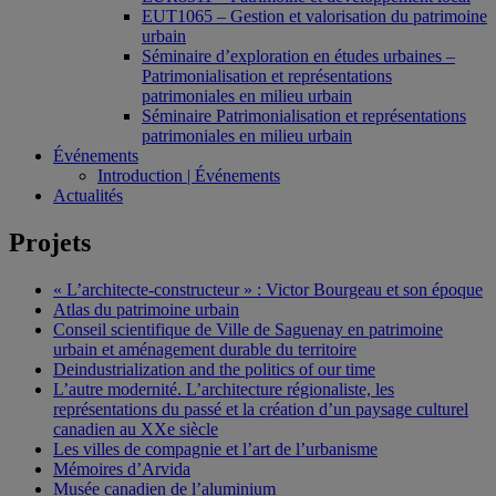
EUT1065 – Gestion et valorisation du patrimoine
urbain
Séminaire d’exploration en études urbaines –
Patrimonialisation et représentations
patrimoniales en milieu urbain
Séminaire Patrimonialisation et représentations
patrimoniales en milieu urbain
Événements
Introduction | Événements
Actualités
Projets
« L’architecte-constructeur » : Victor Bourgeau et son époque
Atlas du patrimoine urbain
Conseil scientifique de Ville de Saguenay en patrimoine
urbain et aménagement durable du territoire
Deindustrialization and the politics of our time
L’autre modernité. L’architecture régionaliste, les
représentations du passé et la création d’un paysage culturel
canadien au XXe siècle
Les villes de compagnie et l’art de l’urbanisme
Mémoires d’Arvida
Musée canadien de l’aluminium