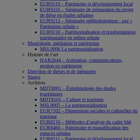
EUR9119 – Patrimoine et développement local
EUR9335 – Séminaire de préparation du projet
de thèse en études urbaines
EUR9212 – Séminaire méthodologique : axe «
Patrimoine urbain »
EUR9118 – Patrimonialisation et représentations
patrimoniales en milieu urbain
Muséologie, médiation et patrimoine
MSL9006 La patrimonialisation
Histoire de l’art
HAR2644 – Animation, communications,
gestion en patrimoine
Direction de thèses et de mémoires
Stages
Archives
MDT8001 – Épistémologie des études
touristiques
MDT8101 – Culture et tourisme
MSL9005 – La patrimonialisation
EUR7102 – Dimensions sociales et culturelles du
tourisme
EUR8216 – Méthodes d’analyse du cadre bâti
EUR8460 – Patrimoine et requalification des
espaces urbains
EUR8511 – Patrimoine et développement local