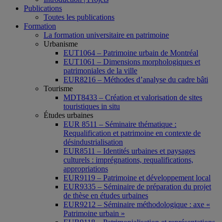
Publications
Toutes les publications
Formation
La formation universitaire en patrimoine
Urbanisme
EUT1064 – Patrimoine urbain de Montréal
EUT1061 – Dimensions morphologiques et
patrimoniales de la ville
EUR8216 – Méthodes d’analyse du cadre bâti
Tourisme
MDT8433 – Création et valorisation de sites
touristiques in situ
Études urbaines
EUR 8511 – Séminaire thématique :
Requalification et patrimoine en contexte de
désindustrialisation
EUR8511 – Identités urbaines et paysages
culturels : imprégnations, requalifications,
appropriations
EUR9119 – Patrimoine et développement local
EUR9335 – Séminaire de préparation du projet
de thèse en études urbaines
EUR9212 – Séminaire méthodologique : axe «
Patrimoine urbain »