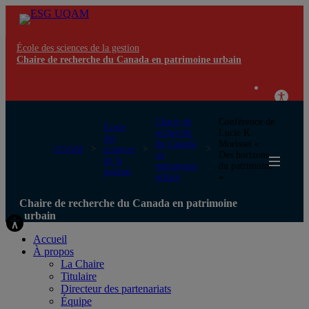
École des sciences de la gestion
Chaire de recherche du Canada en patrimoine urbain
Chaire de
Conférence de
École
recherche
Lucie K.
des
du Canada
Morisset «
UQAM
sciences
en
Des horizons
de la
patrimoine
du patrimoine
gestion
urbain
»
Chaire de recherche du Canada en patrimoine
urbain
Accueil
À propos
La Chaire
Titulaire
Directeur des partenariats
Équipe