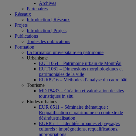
Archives
Partenaires
Réseaux
Introduction | Réseaux
Projets
Introduction | Projets
Publications
Toutes les publications
Formation
La formation universitaire en patrimoine
Urbanisme
EUT1064 – Patrimoine urbain de Montréal
EUT1061 – Dimensions morphologiques et
patrimoniales de la ville
EUR8216 – Méthodes d’analyse du cadre bâti
Tourisme
MDT8433 – Création et valorisation de sites
touristiques in situ
Études urbaines
EUR 8511 – Séminaire thématique :
Requalification et patrimoine en contexte de
désindustrialisation
EUR8511 – Identités urbaines et paysages
culturels : imprégnations, requalifications,
appropriations