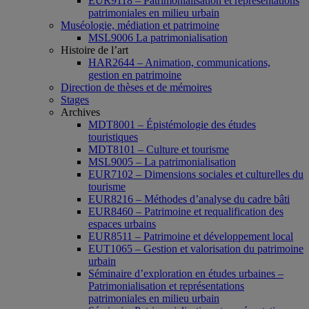
EUR9118 – Patrimonialisation et représentations
patrimoniales en milieu urbain
Muséologie, médiation et patrimoine
MSL9006 La patrimonialisation
Histoire de l’art
HAR2644 – Animation, communications,
gestion en patrimoine
Direction de thèses et de mémoires
Stages
Archives
MDT8001 – Épistémologie des études
touristiques
MDT8101 – Culture et tourisme
MSL9005 – La patrimonialisation
EUR7102 – Dimensions sociales et culturelles du
tourisme
EUR8216 – Méthodes d’analyse du cadre bâti
EUR8460 – Patrimoine et requalification des
espaces urbains
EUR8511 – Patrimoine et développement local
EUT1065 – Gestion et valorisation du patrimoine
urbain
Séminaire d’exploration en études urbaines –
Patrimonialisation et représentations
patrimoniales en milieu urbain