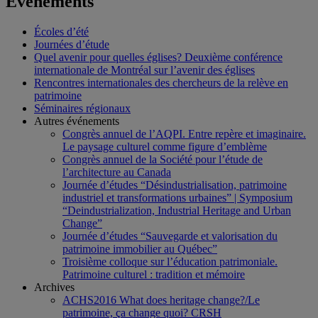
Événements
Écoles d’été
Journées d’étude
Quel avenir pour quelles églises? Deuxième conférence
internationale de Montréal sur l’avenir des églises
Rencontres internationales des chercheurs de la relève en
patrimoine
Séminaires régionaux
Autres événements
Congrès annuel de l’AQPI. Entre repère et imaginaire.
Le paysage culturel comme figure d’emblème
Congrès annuel de la Société pour l’étude de
l’architecture au Canada
Journée d’études “Désindustrialisation, patrimoine
industriel et transformations urbaines” | Symposium
“Deindustrialization, Industrial Heritage and Urban
Change”
Journée d’études “Sauvegarde et valorisation du
patrimoine immobilier au Québec”
Troisième colloque sur l’éducation patrimoniale.
Patrimoine culturel : tradition et mémoire
Archives
ACHS2016 What does heritage change?/Le
patrimoine, ça change quoi? CRSH