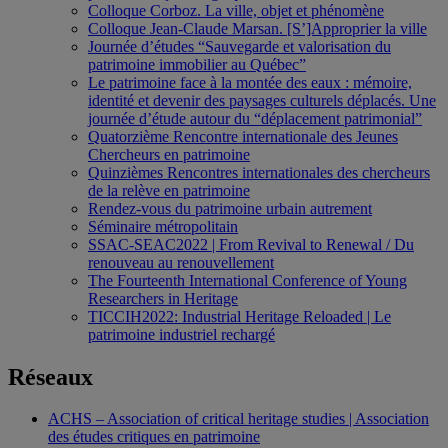
Colloque Corboz. La ville, objet et phénomène
Colloque Jean-Claude Marsan. [S’]Approprier la ville
Journée d’études “Sauvegarde et valorisation du
patrimoine immobilier au Québec”
Le patrimoine face à la montée des eaux : mémoire,
identité et devenir des paysages culturels déplacés. Une
journée d’étude autour du “déplacement patrimonial”
Quatorzième Rencontre internationale des Jeunes
Chercheurs en patrimoine
Quinzièmes Rencontres internationales des chercheurs
de la relève en patrimoine
Rendez-vous du patrimoine urbain autrement
Séminaire métropolitain
SSAC-SEAC2022 | From Revival to Renewal / Du
renouveau au renouvellement
The Fourteenth International Conference of Young
Researchers in Heritage
TICCIH2022: Industrial Heritage Reloaded | Le
patrimoine industriel rechargé
Réseaux
ACHS – Association of critical heritage studies | Association
des études critiques en patrimoine