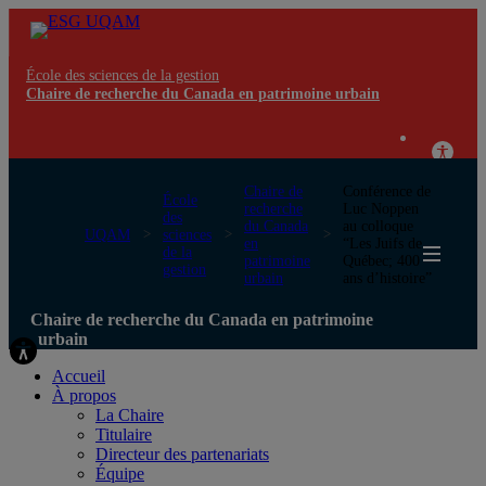
École des sciences de la gestion
Chaire de recherche du Canada en patrimoine urbain
Chaire de
Conférence de
École
recherche
Luc Noppen
des
du Canada
au colloque
UQAM
sciences
en
“Les Juifs de
de la
patrimoine
Québec; 400
gestion
urbain
ans d’histoire”
Chaire de recherche du Canada en patrimoine
urbain
Accueil
À propos
La Chaire
Titulaire
Directeur des partenariats
Équipe