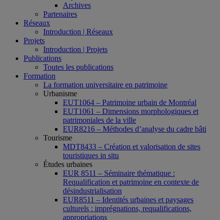
Archives
Partenaires
Réseaux
Introduction | Réseaux
Projets
Introduction | Projets
Publications
Toutes les publications
Formation
La formation universitaire en patrimoine
Urbanisme
EUT1064 – Patrimoine urbain de Montréal
EUT1061 – Dimensions morphologiques et
patrimoniales de la ville
EUR8216 – Méthodes d’analyse du cadre bâti
Tourisme
MDT8433 – Création et valorisation de sites
touristiques in situ
Études urbaines
EUR 8511 – Séminaire thématique :
Requalification et patrimoine en contexte de
désindustrialisation
EUR8511 – Identités urbaines et paysages
culturels : imprégnations, requalifications,
appropriations