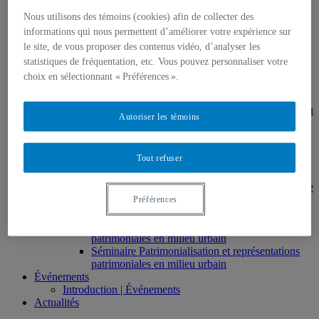
gestion en patrimoine
Nous utilisons des témoins (cookies) afin de collecter des
Direction de thèses et de mémoires
informations qui nous permettent d’améliorer votre expérience sur
Stages
Archives
le site, de vous proposer des contenus vidéo, d’analyser les
MDT8001 – Épistémologie des études
statistiques de fréquentation, etc. Vous pouvez personnaliser votre
touristiques
choix en sélectionnant « Préférences ».
MDT8101 – Culture et tourisme
MSL9005 – La patrimonialisation
EUR7102 – Dimensions sociales et culturelles du
Autoriser les témoins
tourisme
EUR8216 – Méthodes d’analyse du cadre bâti
EUR8460 – Patrimoine et requalification des
Tout refuser
espaces urbains
EUR8511 – Patrimoine et développement local
EUT1065 – Gestion et valorisation du patrimoine
urbain
Préférences
Séminaire d’exploration en études urbaines –
Patrimonialisation et représentations
patrimoniales en milieu urbain
Séminaire Patrimonialisation et représentations
patrimoniales en milieu urbain
Événements
Introduction | Événements
Actualités