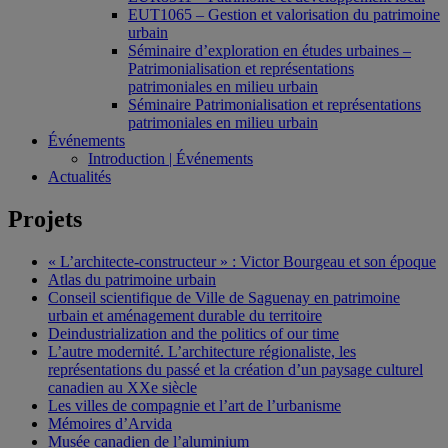
EUT1065 – Gestion et valorisation du patrimoine
urbain
Séminaire d’exploration en études urbaines –
Patrimonialisation et représentations
patrimoniales en milieu urbain
Séminaire Patrimonialisation et représentations
patrimoniales en milieu urbain
Événements
Introduction | Événements
Actualités
Projets
« L’architecte-constructeur » : Victor Bourgeau et son époque
Atlas du patrimoine urbain
Conseil scientifique de Ville de Saguenay en patrimoine
urbain et aménagement durable du territoire
Deindustrialization and the politics of our time
L’autre modernité. L’architecture régionaliste, les
représentations du passé et la création d’un paysage culturel
canadien au XXe siècle
Les villes de compagnie et l’art de l’urbanisme
Mémoires d’Arvida
Musée canadien de l’aluminium