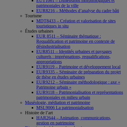
EUT1061 – Dimensions morphologiques et
patrimoniales de la ville
EUR8216 – Méthodes d’analyse du cadre bâti
Tourisme
MDT8433 – Création et valorisation de sites
touristiques in situ
Études urbaines
EUR 8511 – Séminaire thématique :
Requalification et patrimoine en contexte de
désindustrialisation
EUR8511 – Identités urbaines et paysages
culturels : imprégnations, requalifications,
appropriations
EUR9119 – Patrimoine et développement local
EUR9335 – Séminaire de préparation du projet
de thèse en études urbaines
EUR9212 – Séminaire méthodologique : axe «
Patrimoine urbain »
EUR9118 – Patrimonialisation et représentations
patrimoniales en milieu urbain
Muséologie, médiation et patrimoine
MSL9006 La patrimonialisation
Histoire de l’art
HAR2644 – Animation, communications,
gestion en patrimoine