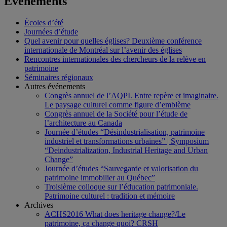
Événements
Écoles d’été
Journées d’étude
Quel avenir pour quelles églises? Deuxième conférence
internationale de Montréal sur l’avenir des églises
Rencontres internationales des chercheurs de la relève en
patrimoine
Séminaires régionaux
Autres événements
Congrès annuel de l’AQPI. Entre repère et imaginaire.
Le paysage culturel comme figure d’emblème
Congrès annuel de la Société pour l’étude de
l’architecture au Canada
Journée d’études “Désindustrialisation, patrimoine
industriel et transformations urbaines” | Symposium
“Deindustrialization, Industrial Heritage and Urban
Change”
Journée d’études “Sauvegarde et valorisation du
patrimoine immobilier au Québec”
Troisième colloque sur l’éducation patrimoniale.
Patrimoine culturel : tradition et mémoire
Archives
ACHS2016 What does heritage change?/Le
patrimoine, ça change quoi? CRSH