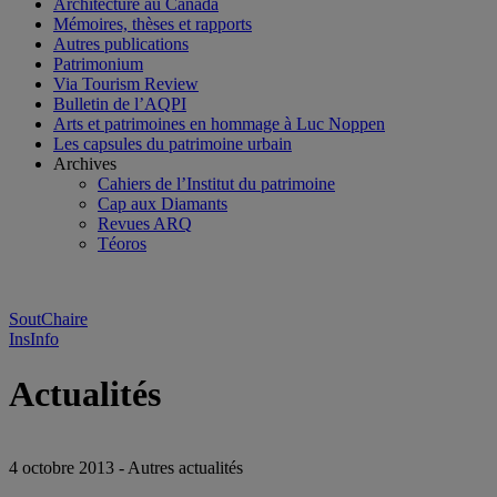
Architecture au Canada
Mémoires, thèses et rapports
Autres publications
Patrimonium
Via Tourism Review
Bulletin de l’AQPI
Arts et patrimoines en hommage à Luc Noppen
Les capsules du patrimoine urbain
Archives
Cahiers de l’Institut du patrimoine
Cap aux Diamants
Revues ARQ
Téoros
SoutChaire
InsInfo
Actualités
4 octobre 2013 - Autres actualités