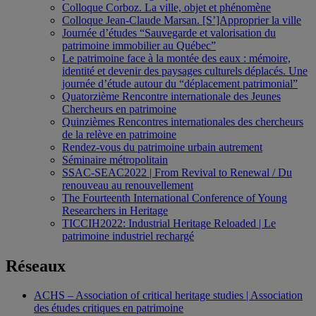
Colloque Corboz. La ville, objet et phénomène
Colloque Jean-Claude Marsan. [S’]Approprier la ville
Journée d’études “Sauvegarde et valorisation du
patrimoine immobilier au Québec”
Le patrimoine face à la montée des eaux : mémoire,
identité et devenir des paysages culturels déplacés. Une
journée d’étude autour du “déplacement patrimonial”
Quatorzième Rencontre internationale des Jeunes
Chercheurs en patrimoine
Quinzièmes Rencontres internationales des chercheurs
de la relève en patrimoine
Rendez-vous du patrimoine urbain autrement
Séminaire métropolitain
SSAC-SEAC2022 | From Revival to Renewal / Du
renouveau au renouvellement
The Fourteenth International Conference of Young
Researchers in Heritage
TICCIH2022: Industrial Heritage Reloaded | Le
patrimoine industriel rechargé
Réseaux
ACHS – Association of critical heritage studies | Association
des études critiques en patrimoine