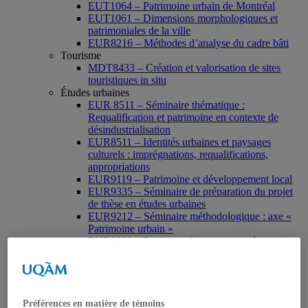
EUT1064 – Patrimoine urbain de Montréal
EUT1061 – Dimensions morphologiques et
patrimoniales de la ville
EUR8216 – Méthodes d’analyse du cadre bâti
Tourisme
MDT8433 – Création et valorisation de sites
touristiques in situ
Études urbaines
EUR 8511 – Séminaire thématique :
Requalification et patrimoine en contexte de
désindustrialisation
EUR8511 – Identités urbaines et paysages
culturels : imprégnations, requalifications,
appropriations
EUR9119 – Patrimoine et développement local
EUR9335 – Séminaire de préparation du projet
de thèse en études urbaines
EUR9212 – Séminaire méthodologique : axe «
Patrimoine urbain »
EUR9118 – Patrimonialisation et représentations
patrimoniales en milieu urbain
Muséologie, médiation et patrimoine
MSL9006 La patrimonialisation
Histoire de l’art
HAR2644 – Animation, communications,
Préférences en matière de témoins