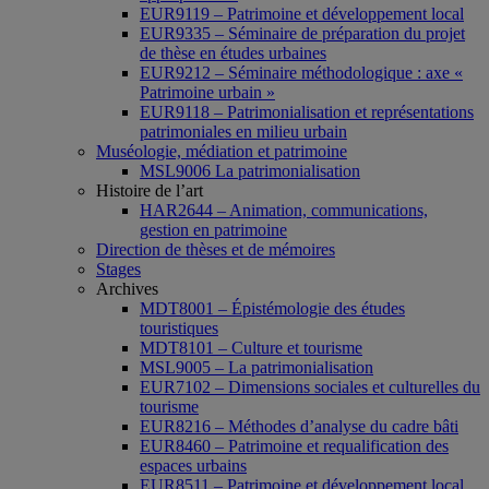
EUR9119 – Patrimoine et développement local
EUR9335 – Séminaire de préparation du projet
de thèse en études urbaines
EUR9212 – Séminaire méthodologique : axe «
Patrimoine urbain »
EUR9118 – Patrimonialisation et représentations
patrimoniales en milieu urbain
Muséologie, médiation et patrimoine
MSL9006 La patrimonialisation
Histoire de l’art
HAR2644 – Animation, communications,
gestion en patrimoine
Direction de thèses et de mémoires
Stages
Archives
MDT8001 – Épistémologie des études
touristiques
MDT8101 – Culture et tourisme
MSL9005 – La patrimonialisation
EUR7102 – Dimensions sociales et culturelles du
tourisme
EUR8216 – Méthodes d’analyse du cadre bâti
EUR8460 – Patrimoine et requalification des
espaces urbains
EUR8511 – Patrimoine et développement local