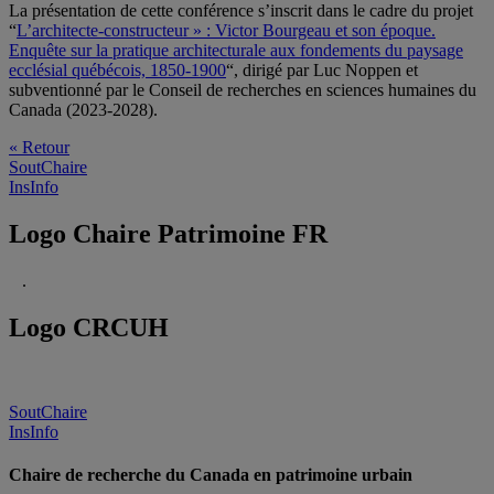
La présentation de cette conférence s’inscrit dans le cadre du projet
“
L’architecte-constructeur » : Victor Bourgeau et son époque.
Enquête sur la pratique architecturale aux fondements du paysage
ecclésial québécois, 1850-1900
“, dirigé par Luc Noppen et
subventionné par le Conseil de recherches en sciences humaines du
Canada (2023-2028).
« Retour
SoutChaire
InsInfo
Logo Chaire Patrimoine FR
.
Logo CRCUH
SoutChaire
InsInfo
Chaire de recherche du Canada en patrimoine urbain