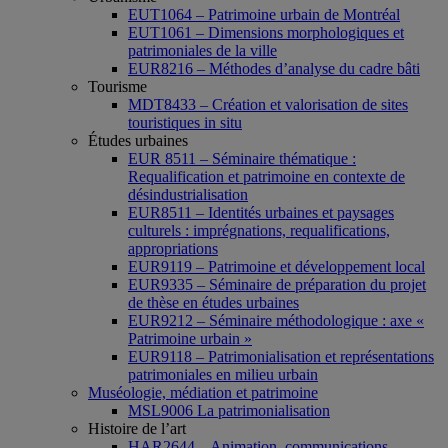
EUT1064 – Patrimoine urbain de Montréal
EUT1061 – Dimensions morphologiques et
patrimoniales de la ville
EUR8216 – Méthodes d’analyse du cadre bâti
Tourisme
MDT8433 – Création et valorisation de sites
touristiques in situ
Études urbaines
EUR 8511 – Séminaire thématique :
Requalification et patrimoine en contexte de
désindustrialisation
EUR8511 – Identités urbaines et paysages
culturels : imprégnations, requalifications,
appropriations
EUR9119 – Patrimoine et développement local
EUR9335 – Séminaire de préparation du projet
de thèse en études urbaines
EUR9212 – Séminaire méthodologique : axe «
Patrimoine urbain »
EUR9118 – Patrimonialisation et représentations
patrimoniales en milieu urbain
Muséologie, médiation et patrimoine
MSL9006 La patrimonialisation
Histoire de l’art
HAR2644 – Animation, communications,