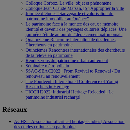
Colloque Corboz. La ville, objet et phénomène
Colloque Jean-Claude Marsan. [S’]Approprier la ville
Journée d’études “Sauvegarde et valorisation du
patrimoine immobilier au Québec”
Le patrimoine face à la montée des eaux : mémoire,
identité et devenir des paysages culturels déplacés. Une
journée d’étude autour du “déplacement patrimonial”
Quatorzième Rencontre internationale des Jeunes
Chercheurs en patrimoine
Quinzièmes Rencontres internationales des chercheurs
de la relève en patrimoine
Rendez-vous du patrimoine urbain autrement
Séminaire métropolitain
SSAC-SEAC2022 | From Revival to Renewal / Du
renouveau au renouvellement
The Fourteenth International Conference of Young
Researchers in Heritage
TICCIH2022: Industrial Heritage Reloaded | Le
patrimoine industriel rechargé
Réseaux
ACHS – Association of critical heritage studies | Association
des études critiques en patrimoine