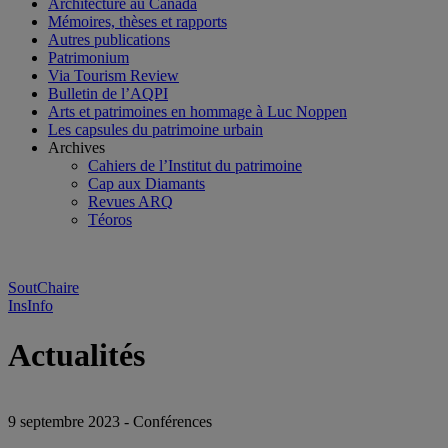
Architecture au Canada
Mémoires, thèses et rapports
Autres publications
Patrimonium
Via Tourism Review
Bulletin de l’AQPI
Arts et patrimoines en hommage à Luc Noppen
Les capsules du patrimoine urbain
Archives
Cahiers de l’Institut du patrimoine
Cap aux Diamants
Revues ARQ
Téoros
SoutChaire
InsInfo
Actualités
9 septembre 2023 - Conférences