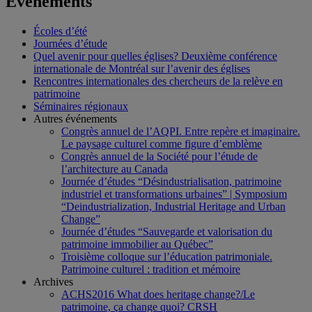
Événements
Écoles d’été
Journées d’étude
Quel avenir pour quelles églises? Deuxième conférence
internationale de Montréal sur l’avenir des églises
Rencontres internationales des chercheurs de la relève en
patrimoine
Séminaires régionaux
Autres événements
Congrès annuel de l’AQPI. Entre repère et imaginaire.
Le paysage culturel comme figure d’emblème
Congrès annuel de la Société pour l’étude de
l’architecture au Canada
Journée d’études “Désindustrialisation, patrimoine
industriel et transformations urbaines” | Symposium
“Deindustrialization, Industrial Heritage and Urban
Change”
Journée d’études “Sauvegarde et valorisation du
patrimoine immobilier au Québec”
Troisième colloque sur l’éducation patrimoniale.
Patrimoine culturel : tradition et mémoire
Archives
ACHS2016 What does heritage change?/Le
patrimoine, ça change quoi? CRSH