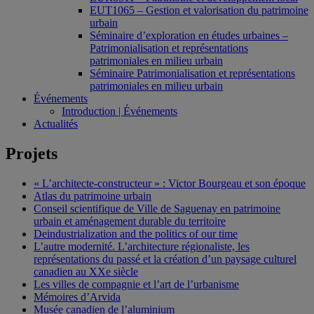
EUT1065 – Gestion et valorisation du patrimoine
urbain
Séminaire d’exploration en études urbaines –
Patrimonialisation et représentations
patrimoniales en milieu urbain
Séminaire Patrimonialisation et représentations
patrimoniales en milieu urbain
Événements
Introduction | Événements
Actualités
Projets
« L’architecte-constructeur » : Victor Bourgeau et son époque
Atlas du patrimoine urbain
Conseil scientifique de Ville de Saguenay en patrimoine
urbain et aménagement durable du territoire
Deindustrialization and the politics of our time
L’autre modernité. L’architecture régionaliste, les
représentations du passé et la création d’un paysage culturel
canadien au XXe siècle
Les villes de compagnie et l’art de l’urbanisme
Mémoires d’Arvida
Musée canadien de l’aluminium