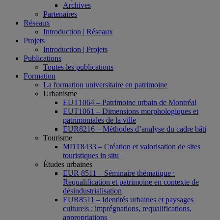
Archives
Partenaires
Réseaux
Introduction | Réseaux
Projets
Introduction | Projets
Publications
Toutes les publications
Formation
La formation universitaire en patrimoine
Urbanisme
EUT1064 – Patrimoine urbain de Montréal
EUT1061 – Dimensions morphologiques et
patrimoniales de la ville
EUR8216 – Méthodes d’analyse du cadre bâti
Tourisme
MDT8433 – Création et valorisation de sites
touristiques in situ
Études urbaines
EUR 8511 – Séminaire thématique :
Requalification et patrimoine en contexte de
désindustrialisation
EUR8511 – Identités urbaines et paysages
culturels : imprégnations, requalifications,
appropriations