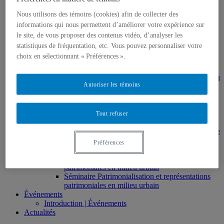
gestion en patrimoine
Direction de thèses et de mémoires
Nous utilisons des témoins (cookies) afin de collecter des
Stages
informations qui nous permettent d’améliorer votre expérience sur
Archives
le site, de vous proposer des contenus vidéo, d’analyser les
MDT8001 – Épistémologie des études
statistiques de fréquentation, etc. Vous pouvez personnaliser votre
touristiques
choix en sélectionnant « Préférences ».
MDT8101 – Culture et tourisme
MSL9005 – La patrimonialisation
EUR7102 – Dimensions sociales et culturelles du
Autoriser les témoins
tourisme
EUR8216 – Méthodes d’analyse du cadre bâti
EUR8460 – Patrimoine et requalification des
espaces urbains
Tout refuser
EUR8511 – Patrimoine et développement local
EUT1065 – Gestion et valorisation du patrimoine
urbain
Préférences
Séminaire d’exploration en études urbaines –
Patrimonialisation et représentations
patrimoniales en milieu urbain
Séminaire Patrimonialisation et représentations
patrimoniales en milieu urbain
Événements
Introduction | Événements
Actualités