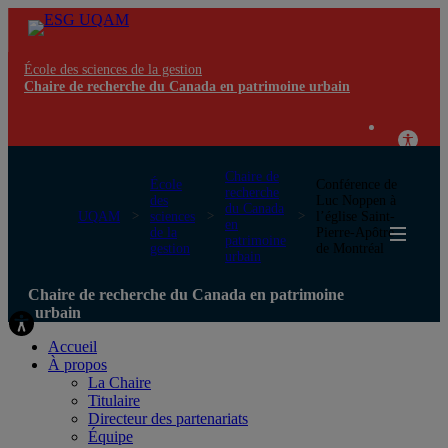
École des sciences de la gestion
Chaire de recherche du Canada en patrimoine urbain
Chaire de
École
Conférence de
recherche
des
Luc Noppen à
du Canada
UQAM
sciences
l’église Saint-
en
de la
Pierre-Apôtre
patrimoine
gestion
de Montréal
urbain
Chaire de recherche du Canada en patrimoine
urbain
Accueil
À propos
La Chaire
Titulaire
Directeur des partenariats
Équipe