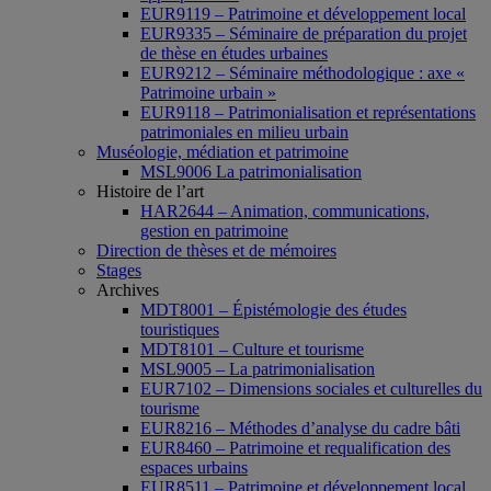
EUR9119 – Patrimoine et développement local
EUR9335 – Séminaire de préparation du projet
de thèse en études urbaines
EUR9212 – Séminaire méthodologique : axe «
Patrimoine urbain »
EUR9118 – Patrimonialisation et représentations
patrimoniales en milieu urbain
Muséologie, médiation et patrimoine
MSL9006 La patrimonialisation
Histoire de l’art
HAR2644 – Animation, communications,
gestion en patrimoine
Direction de thèses et de mémoires
Stages
Archives
MDT8001 – Épistémologie des études
touristiques
MDT8101 – Culture et tourisme
MSL9005 – La patrimonialisation
EUR7102 – Dimensions sociales et culturelles du
tourisme
EUR8216 – Méthodes d’analyse du cadre bâti
EUR8460 – Patrimoine et requalification des
espaces urbains
EUR8511 – Patrimoine et développement local