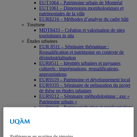
EUT1064 – Patrimoine urbain de Montréal
EUT1061 – Dimensions morphologiques et
patrimoniales de la ville
EUR8216 – Méthodes d’analyse du cadre bâti
Tourisme
MDT8433 – Création et valorisation de sites
touristiques in situ
Études urbaines
EUR 8511 – Séminaire thématique :
Requalification et patrimoine en contexte de
désindustrialisation
EUR8511 – Identités urbaines et paysages
culturels : imprégnations, requalifications,
appropriations
EUR9119 – Patrimoine et développement local
EUR9335 – Séminaire de préparation du projet
de thèse en études urbaines
EUR9212 – Séminaire méthodologique : axe «
Patrimoine urbain »
EUR9118 – Patrimonialisation et représentations
patrimoniales en milieu urbain
Muséologie, médiation et patrimoine
MSL9006 La patrimonialisation
Histoire de l’art
HAR2644 – Animation, communications,
Préférences en matière de témoins