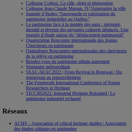
Colloque Corboz. La ville, objet et phénomène
Colloque Jean-Claude Marsan. [S’]Approprier la ville
Journée d’études “Sauvegarde et valorisation du
patrimoine immobilier au Québec”
Le patrimoine face à la montée des eaux : mémoire,
identité et devenir des paysages culturels déplacés. Une
journée d’étude autour du “déplacement patrimonial”
Quatorzième Rencontre internationale des Jeunes
Chercheurs en patrimoine
Quinzièmes Rencontres internationales des chercheurs
de la relève en patrimoine
Rendez-vous du patrimoine urbain autrement
Séminaire métropolitain
SSAC-SEAC2022 | From Revival to Renewal / Du
renouveau au renouvellement
The Fourteenth International Conference of Young
Researchers in Heritage
TICCIH2022: Industrial Heritage Reloaded | Le
patrimoine industriel rechargé
Réseaux
ACHS – Association of critical heritage studies | Association
des études critiques en patrimoine