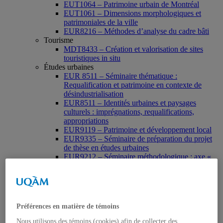
EUT1064 – Patrimoine urbain de Montréal
EUT1061 – Dimensions morphologiques et
patrimoniales de la ville
EUR8216 – Méthodes d’analyse du cadre bâti
Tourisme
MDT8433 – Création et valorisation de sites
touristiques in situ
Études urbaines
EUR 8511 – Séminaire thématique :
Requalification et patrimoine en contexte de
désindustrialisation
EUR8511 – Identités urbaines et paysages
culturels : imprégnations, requalifications,
appropriations
EUR9119 – Patrimoine et développement local
EUR9335 – Séminaire de préparation du projet
de thèse en études urbaines
EUR9212 – Séminaire méthodologique : axe «
Patrimoine urbain »
EUR9118 – Patrimonialisation et représentations
patrimoniales en milieu urbain
Muséologie, médiation et patrimoine
MSL9006 La patrimonialisation
Préférences en matière de témoins
Histoire de l’art
HAR2644 – Animation, communications,
Nous utilisons des témoins (cookies) afin de collecter des