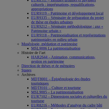
EUR8511 – Identités urbaines et paysages
culturels : imprégnations, requalifications,
appropriations
EUR9119 – Patrimoine et développement local
EUR9335 – Séminaire de préparation du projet
de thèse en études urbaines
EUR9212 – Séminaire méthodologique : axe «
Patrimoine urbain »
EUR9118 – Patrimonialisation et représentations
patrimoniales en milieu urbain
Muséologie, médiation et patrimoine
MSL9006 La patrimonialisation
Histoire de l’art
HAR2644 – Animation, communications,
gestion en patrimoine
Direction de thèses et de mémoires
Stages
Archives
MDT8001 – Épistémologie des études
touristiques
MDT8101 – Culture et tourisme
MSL9005 – La patrimonialisation
EUR7102 – Dimensions sociales et culturelles du
tourisme
EUR8216 – Méthodes d’analyse du cadre bâti