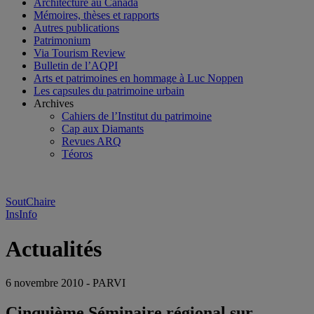
Architecture au Canada
Mémoires, thèses et rapports
Autres publications
Patrimonium
Via Tourism Review
Bulletin de l’AQPI
Arts et patrimoines en hommage à Luc Noppen
Les capsules du patrimoine urbain
Archives
Cahiers de l’Institut du patrimoine
Cap aux Diamants
Revues ARQ
Téoros
SoutChaire
InsInfo
Actualités
6 novembre 2010 - PARVI
Cinquième Séminaire régional sur