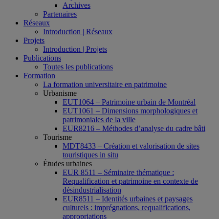
Archives
Partenaires
Réseaux
Introduction | Réseaux
Projets
Introduction | Projets
Publications
Toutes les publications
Formation
La formation universitaire en patrimoine
Urbanisme
EUT1064 – Patrimoine urbain de Montréal
EUT1061 – Dimensions morphologiques et
patrimoniales de la ville
EUR8216 – Méthodes d’analyse du cadre bâti
Tourisme
MDT8433 – Création et valorisation de sites
touristiques in situ
Études urbaines
EUR 8511 – Séminaire thématique :
Requalification et patrimoine en contexte de
désindustrialisation
EUR8511 – Identités urbaines et paysages
culturels : imprégnations, requalifications,
appropriations