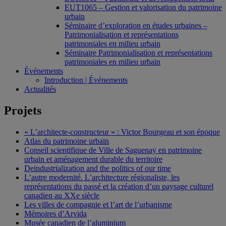
EUT1065 – Gestion et valorisation du patrimoine
urbain
Séminaire d’exploration en études urbaines –
Patrimonialisation et représentations
patrimoniales en milieu urbain
Séminaire Patrimonialisation et représentations
patrimoniales en milieu urbain
Événements
Introduction | Événements
Actualités
Projets
« L’architecte-constructeur » : Victor Bourgeau et son époque
Atlas du patrimoine urbain
Conseil scientifique de Ville de Saguenay en patrimoine
urbain et aménagement durable du territoire
Deindustrialization and the politics of our time
L’autre modernité. L’architecture régionaliste, les
représentations du passé et la création d’un paysage culturel
canadien au XXe siècle
Les villes de compagnie et l’art de l’urbanisme
Mémoires d’Arvida
Musée canadien de l’aluminium