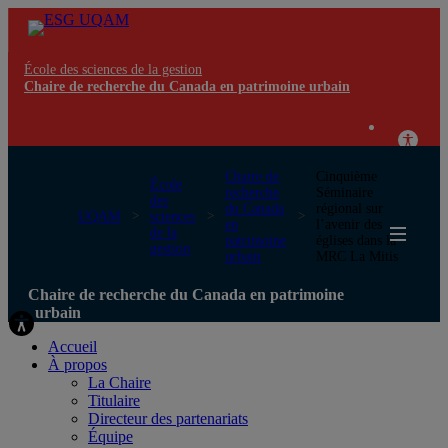
École des sciences de la gestion
Chaire de recherche du Canada en patrimoine urbain
Chaire de
Cinquième
École
recherche
Séminaire
des
du Canada
régional sur
UQAM
sciences
en
l’avenir des
de la
patrimoine
églises dans la
gestion
urbain
MRC La Mitis
Chaire de recherche du Canada en patrimoine
urbain
Accueil
À propos
La Chaire
Titulaire
Directeur des partenariats
Équipe