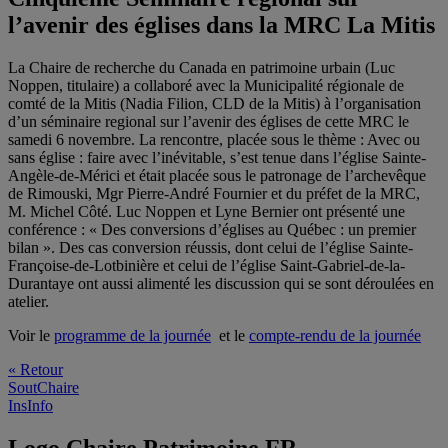
l’avenir des églises dans la MRC La Mitis
La Chaire de recherche du Canada en patrimoine urbain (Luc
Noppen, titulaire) a collaboré avec la Municipalité régionale de
comté de la Mitis (Nadia Filion, CLD de la Mitis) à l’organisation
d’un séminaire regional sur l’avenir des églises de cette MRC le
samedi 6 novembre. La rencontre, placée sous le thème : Avec ou
sans église : faire avec l’inévitable, s’est tenue dans l’église Sainte-
Angèle-de-Mérici et était placée sous le patronage de l’archevêque
de Rimouski, Mgr Pierre-André Fournier et du préfet de la MRC,
M. Michel Côté. Luc Noppen et Lyne Bernier ont présenté une
conférence : « Des conversions d’églises au Québec : un premier
bilan ». Des cas conversion réussis, dont celui de l’église Sainte-
Françoise-de-Lotbinière et celui de l’église Saint-Gabriel-de-la-
Durantaye ont aussi alimenté les discussion qui se sont déroulées en
atelier.
Voir le
programme de la journée
et le
compte-rendu de la journée
« Retour
SoutChaire
InsInfo
Logo Chaire Patrimoine FR