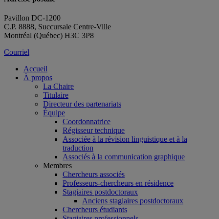
Pavillon DC-1200
C.P. 8888, Succursale Centre-Ville
Montréal (Québec) H3C 3P8
Courriel
Accueil
À propos
La Chaire
Titulaire
Directeur des partenariats
Équipe
Coordonnatrice
Régisseur technique
Associée à la révision linguistique et à la
traduction
Associés à la communication graphique
Membres
Chercheurs associés
Professeurs-chercheurs en résidence
Stagiaires postdoctoraux
Anciens stagiaires postdoctoraux
Chercheurs étudiants
Stagiaires professionnels