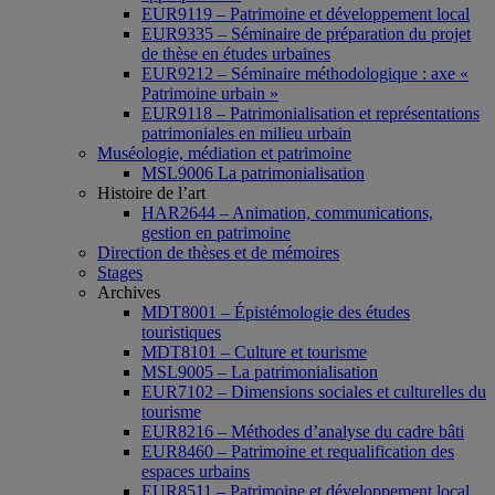
EUR9119 – Patrimoine et développement local
EUR9335 – Séminaire de préparation du projet
de thèse en études urbaines
EUR9212 – Séminaire méthodologique : axe «
Patrimoine urbain »
EUR9118 – Patrimonialisation et représentations
patrimoniales en milieu urbain
Muséologie, médiation et patrimoine
MSL9006 La patrimonialisation
Histoire de l’art
HAR2644 – Animation, communications,
gestion en patrimoine
Direction de thèses et de mémoires
Stages
Archives
MDT8001 – Épistémologie des études
touristiques
MDT8101 – Culture et tourisme
MSL9005 – La patrimonialisation
EUR7102 – Dimensions sociales et culturelles du
tourisme
EUR8216 – Méthodes d’analyse du cadre bâti
EUR8460 – Patrimoine et requalification des
espaces urbains
EUR8511 – Patrimoine et développement local