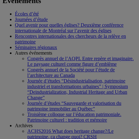
Événements
Écoles d’été
Journées d’étude
Quel avenir pour quelles églises? Deuxième conférence
internationale de Montréal sur l’avenir des églises
Rencontres internationales des chercheurs de la relève en
patrimoine
Séminaires régionaux
Autres événements
Congrès annuel de l’AQPI. Entre repère et imaginaire.
Le paysage culturel comme figure d’emblème
Congrès annuel de la Société pour l’étude de
l’architecture au Canada
Journée d’études “Désindustrialisation, patrimoine
industriel et transformations urbaines” | Symposium
“Deindustrialization, Industrial Heritage and Urban
Change”
Journée d’études “Sauvegarde et valorisation du
patrimoine immobilier au Québec”
Troisième colloque sur l’éducation patrimoniale.
Patrimoine culturel : tradition et mémoire
Archives
ACHS2016 What does heritage change?/Le
patrimoine, ça change quoi? CRSH