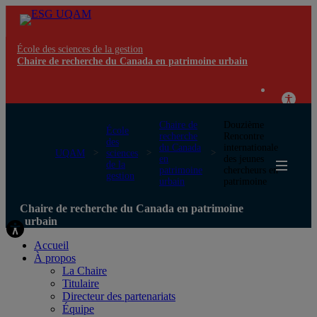
École des sciences de la gestion
Chaire de recherche du Canada en patrimoine urbain
Chaire de
Douzième
École
recherche
Rencontre
des
du Canada
internationale
UQAM
sciences
en
des jeunes
de la
patrimoine
chercheurs en
gestion
urbain
patrimoine
Chaire de recherche du Canada en patrimoine
urbain
Accueil
À propos
La Chaire
Titulaire
Directeur des partenariats
Équipe