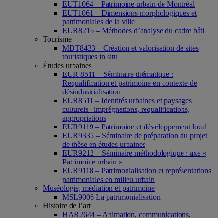
EUT1064 – Patrimoine urbain de Montréal
EUT1061 – Dimensions morphologiques et
patrimoniales de la ville
EUR8216 – Méthodes d’analyse du cadre bâti
Tourisme
MDT8433 – Création et valorisation de sites
touristiques in situ
Études urbaines
EUR 8511 – Séminaire thématique :
Requalification et patrimoine en contexte de
désindustrialisation
EUR8511 – Identités urbaines et paysages
culturels : imprégnations, requalifications,
appropriations
EUR9119 – Patrimoine et développement local
EUR9335 – Séminaire de préparation du projet
de thèse en études urbaines
EUR9212 – Séminaire méthodologique : axe «
Patrimoine urbain »
EUR9118 – Patrimonialisation et représentations
patrimoniales en milieu urbain
Muséologie, médiation et patrimoine
MSL9006 La patrimonialisation
Histoire de l’art
HAR2644 – Animation, communications,