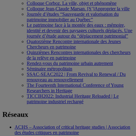
Colloque Corboz. La ville, objet et phénomène
Colloque Jean-Claude Marsan. [S’]Approprier la ville
Journée d’études “Sauvegarde et valorisation du
patrimoine immobilier au Québec”
Le patrimoine face à la montée des eaux : mémoire,
identité et devenir des paysages culturels déplacés. Une
journée d’étude autour du “déplacement patrimonial”
Quatorzième Rencontre internationale des Jeunes
Chercheurs en patrimoine
Quinzièmes Rencontres internationales des chercheurs
de la relève en patrimoine
Rendez-vous du patrimoine urbain autrement
Séminaire métropolitain
SSAC-SEAC2022 | From Revival to Renewal / Du
renouveau au renouvellement
The Fourteenth International Conference of Young
Researchers in Heritage
TICCIH2022: Industrial Heritage Reloaded | Le
patrimoine industriel rechargé
Réseaux
ACHS – Association of critical heritage studies | Association
des études critiques en patrimoine