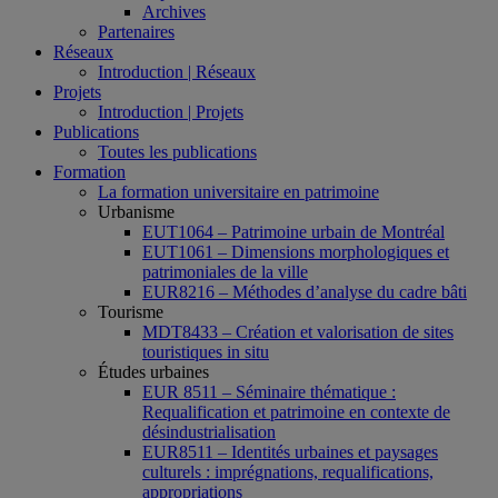
Archives
Partenaires
Réseaux
Introduction | Réseaux
Projets
Introduction | Projets
Publications
Toutes les publications
Formation
La formation universitaire en patrimoine
Urbanisme
EUT1064 – Patrimoine urbain de Montréal
EUT1061 – Dimensions morphologiques et
patrimoniales de la ville
EUR8216 – Méthodes d’analyse du cadre bâti
Tourisme
MDT8433 – Création et valorisation de sites
touristiques in situ
Études urbaines
EUR 8511 – Séminaire thématique :
Requalification et patrimoine en contexte de
désindustrialisation
EUR8511 – Identités urbaines et paysages
culturels : imprégnations, requalifications,
appropriations