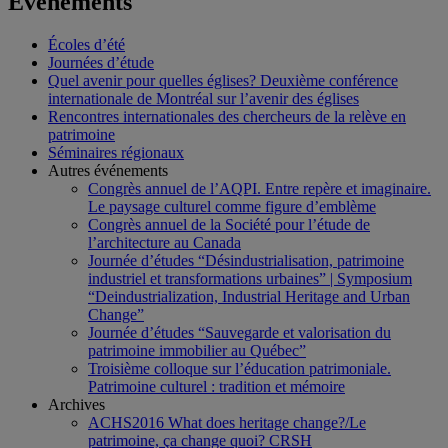
Événements
Écoles d’été
Journées d’étude
Quel avenir pour quelles églises? Deuxième conférence
internationale de Montréal sur l’avenir des églises
Rencontres internationales des chercheurs de la relève en
patrimoine
Séminaires régionaux
Autres événements
Congrès annuel de l’AQPI. Entre repère et imaginaire.
Le paysage culturel comme figure d’emblème
Congrès annuel de la Société pour l’étude de
l’architecture au Canada
Journée d’études “Désindustrialisation, patrimoine
industriel et transformations urbaines” | Symposium
“Deindustrialization, Industrial Heritage and Urban
Change”
Journée d’études “Sauvegarde et valorisation du
patrimoine immobilier au Québec”
Troisième colloque sur l’éducation patrimoniale.
Patrimoine culturel : tradition et mémoire
Archives
ACHS2016 What does heritage change?/Le
patrimoine, ça change quoi? CRSH