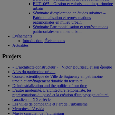
EUT1065 – Gestion et valorisation du patrimoine
urbain
Séminaire d’exploration en études urbaines –
Patrimonialisation et représentations
patrimoniales en milieu urbain
Séminaire Patrimonialisation et représentations
patrimoniales en milieu urbain
Événements
Introduction | Événements
Actualités
Projets
« L’architecte-constructeur » : Victor Bourgeau et son époque
Atlas du patrimoine urbain
Conseil scientifique de Ville de Saguenay en patrimoine
urbain et aménagement durable du territoire
Deindustrialization and the politics of our time
L’autre modernité. L’architecture régionaliste, les
représentations du passé et la création d’un paysage culturel
canadien au XXe siècle
Les villes de compagnie et l’art de l’urbanisme
Mémoires d’Arvida
Musée canadien de l’aluminium