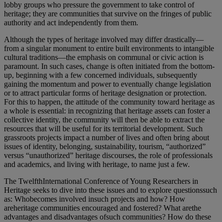
lobby groups who pressure the government to take control of
heritage; they are communities that survive on the fringes of public
authority and act independently from them.
Although the types of heritage involved may differ drastically—
from a singular monument to entire built environments to intangible
cultural traditions—the emphasis on communal or civic action is
paramount. In such cases, change is often initiated from the bottom-
up, beginning with a few concerned individuals, subsequently
gaining the momentum and power to eventually change legislation
or to attract particular forms of heritage designation or protection.
For this to happen, the attitude of the community toward heritage as
a whole is essential: in recognizing that heritage assets can foster a
collective identity, the community will then be able to extract the
resources that will be useful for its territorial development. Such
grassroots projects impact a number of lives and often bring about
issues of identity, belonging, sustainability, tourism, “authorized”
versus “unauthorized” heritage discourses, the role of professionals
and academics, and living with heritage, to name just a few.
The TwelfthInternational Conference of Young Researchers in
Heritage seeks to dive into these issues and to explore questionssuch
as: Whobecomes involved insuch projects and how? How
areheritage communities encouraged and fostered? What arethe
advantages and disadvantages ofsuch communities? How do these