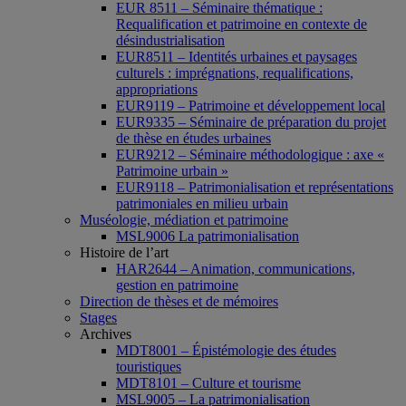
EUR 8511 – Séminaire thématique :
Requalification et patrimoine en contexte de
désindustrialisation
EUR8511 – Identités urbaines et paysages
culturels : imprégnations, requalifications,
appropriations
EUR9119 – Patrimoine et développement local
EUR9335 – Séminaire de préparation du projet
de thèse en études urbaines
EUR9212 – Séminaire méthodologique : axe «
Patrimoine urbain »
EUR9118 – Patrimonialisation et représentations
patrimoniales en milieu urbain
Muséologie, médiation et patrimoine
MSL9006 La patrimonialisation
Histoire de l’art
HAR2644 – Animation, communications,
gestion en patrimoine
Direction de thèses et de mémoires
Stages
Archives
MDT8001 – Épistémologie des études
touristiques
MDT8101 – Culture et tourisme
MSL9005 – La patrimonialisation