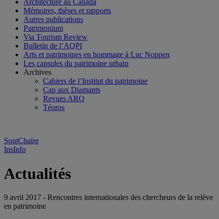
Architecture au Canada
Mémoires, thèses et rapports
Autres publications
Patrimonium
Via Tourism Review
Bulletin de l’AQPI
Arts et patrimoines en hommage à Luc Noppen
Les capsules du patrimoine urbain
Archives
Cahiers de l’Institut du patrimoine
Cap aux Diamants
Revues ARQ
Téoros
SoutChaire
InsInfo
Actualités
9 avril 2017 - Rencontres internationales des chercheurs de la relève
en patrimoine