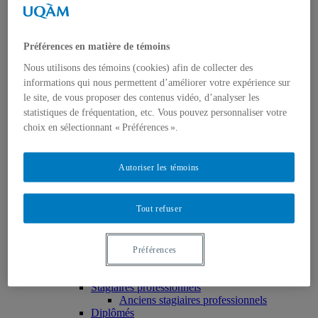
Facebook
Linkedin
Twitter
Instagram
Préférences en matière de témoins
Nous utilisons des témoins (cookies) afin de collecter des
Accueil
À propos
informations qui nous permettent d’améliorer votre expérience sur
La Chaire
le site, de vous proposer des contenus vidéo, d’analyser les
Titulaire
statistiques de fréquentation, etc. Vous pouvez personnaliser votre
Directeur des partenariats
choix en sélectionnant « Préférences ».
Équipe
Coordonnatrice
Régisseur technique
Autoriser les témoins
Associée à la révision linguistique et à la
traduction
Associés à la communication graphique
Tout refuser
Membres
Chercheurs associés
Professeurs-chercheurs en résidence
Stagiaires postdoctoraux
Préférences
Anciens stagiaires postdoctoraux
Chercheurs étudiants
Stagiaires professionnels
Anciens stagiaires professionnels
Diplômés