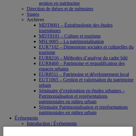
gestion en patrimoine
Direction de thèses et de mémoires
Stages
Archives
MDT8001 – Épistémologie des études
touristiques
MDT8101 – Culture et tourisme
MSL9005 – La patrimonialisation
EUR7102 – Dimensions sociales et culturelles du
tourisme
EUR8216 – Méthodes d’analyse du cadre bâti
EUR8460 – Patrimoine et requalification des
espaces urbains
EUR8511 – Patrimoine et développement local
EUT1065 – Gestion et valorisation du patrimoine
urbain
Séminaire d’exploration en études urbaines –
Patrimonialisation et représentations
patrimoniales en milieu urbain
Séminaire Patrimonialisation et représentations
patrimoniales en milieu urbain
Événements
Introduction | Événements
Actualités