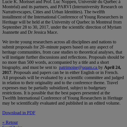
Lucie K. Morisset and Prof. Luc Noppen, Université du Québec à
Montréal) and its partners, and PARVI (Interuniversity Research on
Narrativescapes, Cities and Urban Identities). The twelfth
installment of the International Conference of Young Researchers in
Heritage will be held at the University of Quebec in Montreal from
September 28 to 30, 2017, under the scientific direction of Myriam
Joannette and Dr Jessica Mace.
We invite young researchers across all disciplines and nations to
submit proposals for 20–minute papers based on any aspect of
heritage communities, from case studies to theoretical analyses, that
will instigate further discussions and reflections. Proposals should be
no more than 500 words, accompanied by a title and a short
biography, and must be sent to
patrimoine@uqam.ca
by
April 24,
2017
. Proposals and papers can be in either English or in French.
All proposals will be evaluated by a scientific committee and judged
in relation to their originality and to the conference theme. Travel
expenses may be partially subsidized, subject to budgetary
restrictions. It is possible that the best papers presented at the
Twelfth International Conference of Young Researchers in Heritage
may be scientifically evaluated and published in an edited volume.
Download in PDF
« Retour