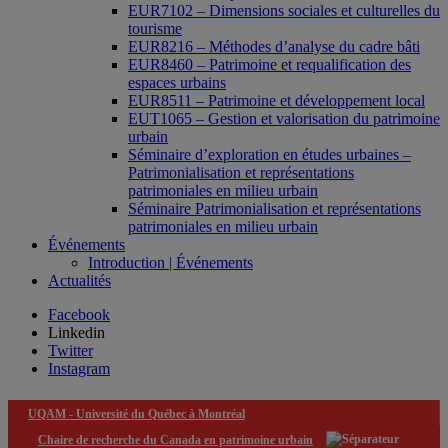
EUR7102 – Dimensions sociales et culturelles du
tourisme
EUR8216 – Méthodes d’analyse du cadre bâti
EUR8460 – Patrimoine et requalification des
espaces urbains
EUR8511 – Patrimoine et développement local
EUT1065 – Gestion et valorisation du patrimoine
urbain
Séminaire d’exploration en études urbaines –
Patrimonialisation et représentations
patrimoniales en milieu urbain
Séminaire Patrimonialisation et représentations
patrimoniales en milieu urbain
Événements
Introduction | Événements
Actualités
Facebook
Linkedin
Twitter
Instagram
UQAM -
Université du Québec à Montréal
Chaire de recherche du Canada en patrimoine urbain