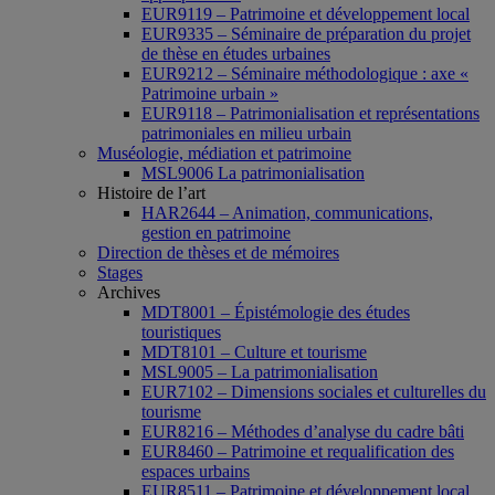
EUR9119 – Patrimoine et développement local
EUR9335 – Séminaire de préparation du projet
de thèse en études urbaines
EUR9212 – Séminaire méthodologique : axe «
Patrimoine urbain »
EUR9118 – Patrimonialisation et représentations
patrimoniales en milieu urbain
Muséologie, médiation et patrimoine
MSL9006 La patrimonialisation
Histoire de l’art
HAR2644 – Animation, communications,
gestion en patrimoine
Direction de thèses et de mémoires
Stages
Archives
MDT8001 – Épistémologie des études
touristiques
MDT8101 – Culture et tourisme
MSL9005 – La patrimonialisation
EUR7102 – Dimensions sociales et culturelles du
tourisme
EUR8216 – Méthodes d’analyse du cadre bâti
EUR8460 – Patrimoine et requalification des
espaces urbains
EUR8511 – Patrimoine et développement local