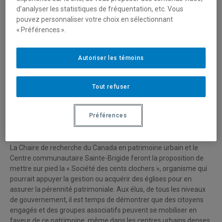
d’analyser les statistiques de fréquentation, etc. Vous
Une activité organisée par le Centre communautaire Sainte-
pouvez personnaliser votre choix en sélectionnant
Brigide et la Chaire de recherche du Canada en patrimoine
« Préférences ».
urbain, ESG-UQAM
Ce troisième séminaire métropolitain sur l’avenir des églises
Autoriser les témoins
propose de faire le point sur les différents régimes de propriété
qui ont été mis sur pied au Québec pour permettre la conversion
des églises, jusqu’à maintenant. Des invités internationaux
Tout refuser
présenteront aussi des organisations qui ont acquis et mis en
valeur des églises de grande valeur patrimoniale, en Grande-
Préférences
Bretagne et aux Pays-Bas. Puis, les échanges en atelier
permettront d’évoquer différents modèles d’action.
La Chaire de recherche du Canada en patrimoine urbain et le
Centre communautaire Sainte-Brigide feront la proposition de
mettre sur pied la « Société des cents clochers », organisme qui
pourrait appuyer la gestion ou acquérir des églises pour en
assurer la pérennité patrimoniale. Aux élus, de tous les niveaux
de gouvernement, il est temps de démontrer que des citoyens
engagés et des groupes associatifs peuvent se mobiliser en
faveur de ce patrimoine, même dans les centres urbains denses.