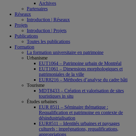
Archives
Partenaires
Réseaux
Introduction | Réseaux
Projets
Introduction | Projets
Publications
Toutes les publications
Formation
La formation universitaire en patrimoine
Urbanisme
EUT1064 – Patrimoine urbain de Montréal
EUT1061 – Dimensions morphologiques et
patrimoniales de la ville
EUR8216 – Méthodes d’analyse du cadre bâti
Tourisme
MDT8433 – Création et valorisation de sites
touristiques in situ
Études urbaines
EUR 8511 – Séminaire thématique :
Requalification et patrimoine en contexte de
désindustrialisation
EUR8511 – Identités urbaines et paysages
culturels : imprégnations, requalifications,
appropriations