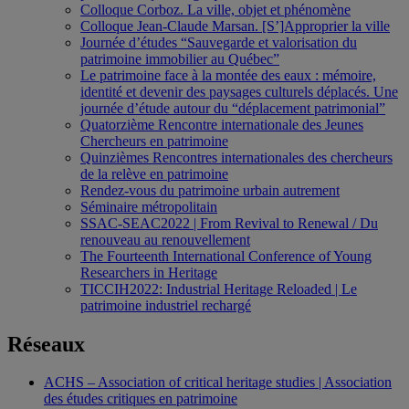
Colloque Corboz. La ville, objet et phénomène
Colloque Jean-Claude Marsan. [S’]Approprier la ville
Journée d’études “Sauvegarde et valorisation du
patrimoine immobilier au Québec”
Le patrimoine face à la montée des eaux : mémoire,
identité et devenir des paysages culturels déplacés. Une
journée d’étude autour du “déplacement patrimonial”
Quatorzième Rencontre internationale des Jeunes
Chercheurs en patrimoine
Quinzièmes Rencontres internationales des chercheurs
de la relève en patrimoine
Rendez-vous du patrimoine urbain autrement
Séminaire métropolitain
SSAC-SEAC2022 | From Revival to Renewal / Du
renouveau au renouvellement
The Fourteenth International Conference of Young
Researchers in Heritage
TICCIH2022: Industrial Heritage Reloaded | Le
patrimoine industriel rechargé
Réseaux
ACHS – Association of critical heritage studies | Association
des études critiques en patrimoine