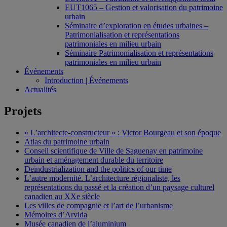
EUT1065 – Gestion et valorisation du patrimoine
urbain
Séminaire d’exploration en études urbaines –
Patrimonialisation et représentations
patrimoniales en milieu urbain
Séminaire Patrimonialisation et représentations
patrimoniales en milieu urbain
Événements
Introduction | Événements
Actualités
Projets
« L’architecte-constructeur » : Victor Bourgeau et son époque
Atlas du patrimoine urbain
Conseil scientifique de Ville de Saguenay en patrimoine
urbain et aménagement durable du territoire
Deindustrialization and the politics of our time
L’autre modernité. L’architecture régionaliste, les
représentations du passé et la création d’un paysage culturel
canadien au XXe siècle
Les villes de compagnie et l’art de l’urbanisme
Mémoires d’Arvida
Musée canadien de l’aluminium