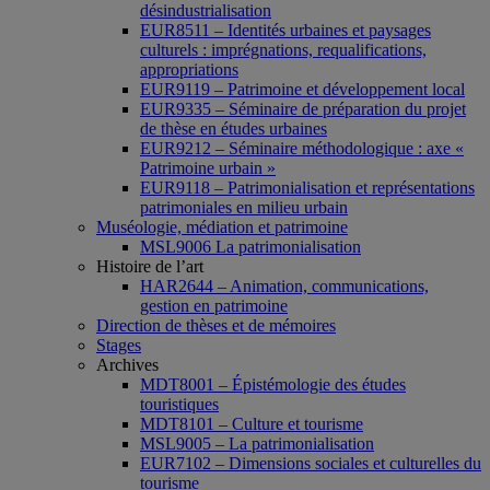
désindustrialisation
EUR8511 – Identités urbaines et paysages
culturels : imprégnations, requalifications,
appropriations
EUR9119 – Patrimoine et développement local
EUR9335 – Séminaire de préparation du projet
de thèse en études urbaines
EUR9212 – Séminaire méthodologique : axe «
Patrimoine urbain »
EUR9118 – Patrimonialisation et représentations
patrimoniales en milieu urbain
Muséologie, médiation et patrimoine
MSL9006 La patrimonialisation
Histoire de l’art
HAR2644 – Animation, communications,
gestion en patrimoine
Direction de thèses et de mémoires
Stages
Archives
MDT8001 – Épistémologie des études
touristiques
MDT8101 – Culture et tourisme
MSL9005 – La patrimonialisation
EUR7102 – Dimensions sociales et culturelles du
tourisme