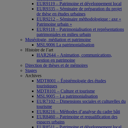
EUR9119 – Patrimoine et développement local
EUR9335 – Séminaire de préparation du projet
de thèse en études urbaines
EUR9212 – Séminaire méthodologique : axe «
Patrimoine urbain »
EUR9118 – Patrimonialisation et représentations
patrimoniales en milieu urbain
Muséologie, médiation et patrimoine
MSL9006 La patrimonialisation
Histoire de l’art
HAR2644 – Animation, communications,
gestion en patrimoine
Direction de thèses et de mémoires
Stages
Archives
MDT8001 – Épistémologie des études
touristiques
MDT8101 – Culture et tourisme
MSL9005 – La patrimonialisation
EUR7102 – Dimensions sociales et culturelles du
tourisme
EUR8216 – Méthodes d’analyse du cadre bâti
EUR8460 – Patrimoine et requalification des
espaces urbains
EUR8511 – Patrimoine et développement local