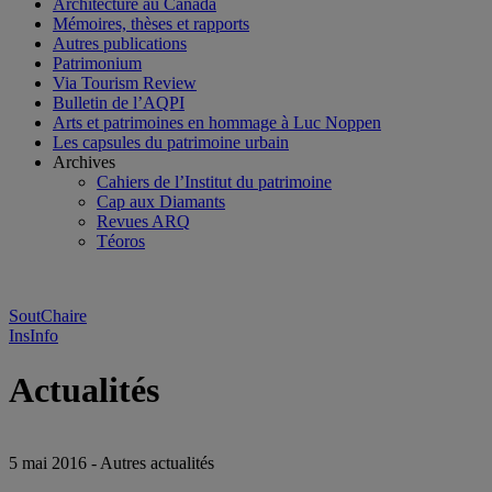
Architecture au Canada
Mémoires, thèses et rapports
Autres publications
Patrimonium
Via Tourism Review
Bulletin de l’AQPI
Arts et patrimoines en hommage à Luc Noppen
Les capsules du patrimoine urbain
Archives
Cahiers de l’Institut du patrimoine
Cap aux Diamants
Revues ARQ
Téoros
SoutChaire
InsInfo
Actualités
5 mai 2016 - Autres actualités