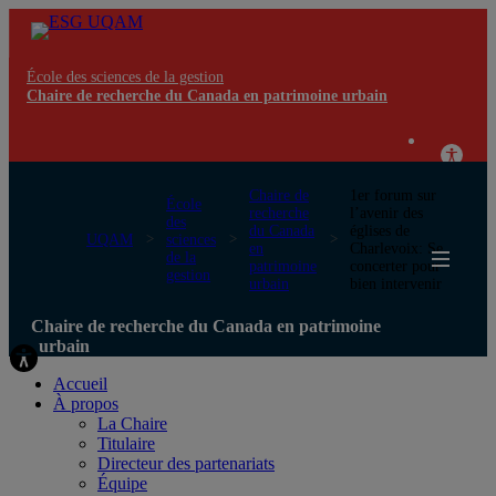
École des sciences de la gestion
Chaire de recherche du Canada en patrimoine urbain
Chaire de
1er forum sur
École
recherche
l’avenir des
des
du Canada
églises de
UQAM
sciences
en
Charlevoix: Se
de la
patrimoine
concerter pour
gestion
urbain
bien intervenir
Chaire de recherche du Canada en patrimoine
urbain
Accueil
À propos
La Chaire
Titulaire
Directeur des partenariats
Équipe