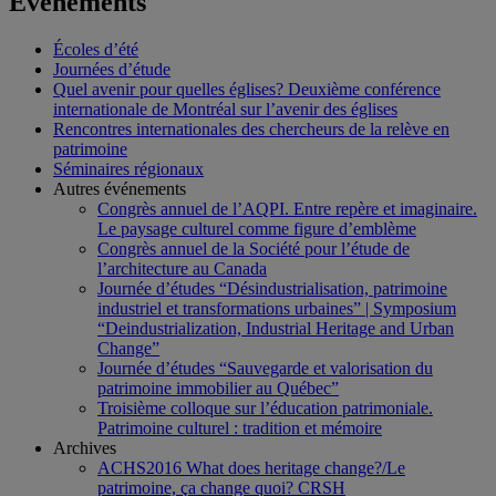
Événements
Écoles d’été
Journées d’étude
Quel avenir pour quelles églises? Deuxième conférence
internationale de Montréal sur l’avenir des églises
Rencontres internationales des chercheurs de la relève en
patrimoine
Séminaires régionaux
Autres événements
Congrès annuel de l’AQPI. Entre repère et imaginaire.
Le paysage culturel comme figure d’emblème
Congrès annuel de la Société pour l’étude de
l’architecture au Canada
Journée d’études “Désindustrialisation, patrimoine
industriel et transformations urbaines” | Symposium
“Deindustrialization, Industrial Heritage and Urban
Change”
Journée d’études “Sauvegarde et valorisation du
patrimoine immobilier au Québec”
Troisième colloque sur l’éducation patrimoniale.
Patrimoine culturel : tradition et mémoire
Archives
ACHS2016 What does heritage change?/Le
patrimoine, ça change quoi? CRSH